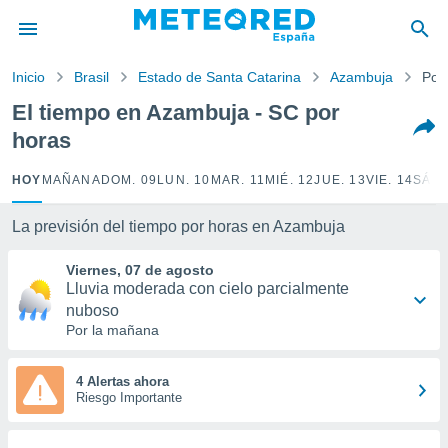
privacidad
o de
Inicio
Brasil
Estado de Santa Catarina
Azambuja
Por
tiempo.com)
borado por
El tiempo en Azambuja - SC por
es para
horas
ue la
 que se
e calidad.
HOY
MAÑANA
DOM. 09
LUN. 10
MAR. 11
MIÉ. 12
JUE. 13
VIE. 14
SÁB.
eder a este
ediante las
La previsión del tiempo por horas en Azambuja
opciones:
Viernes, 07 de agosto
ookies y
Lluvia moderada con cielo parcialmente
e forma
nuboso
Por la mañana
d digital
ada, basada
mación
4 Alertas ahora
ediante
Riesgo Importante
ecnologías
nos permite