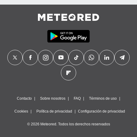
precisa e
ión mediante
, publicidad
dos,
 publicidad
,
ón de
 desarrollo
s.
tros 1199
ios
Contacto
Sobre nosotros
FAQ
Términos de uso
Cookies
Política de privacidad
Configuración de privacidad
© 2026 Meteored. Todos los derechos reservados