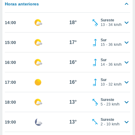
estra
Horas anteriores
ara seguir
e contenido
stándares
Sureste
ACEPTAR
18°
14:00
sin coste.
13
-
34
km/h
Y
CONTINUAR
 botón
continuar",
Sur
17°
15:00
15
-
36
km/h
der a la
CONFIGURACIÓN
ndo la
 de todas
Sur
16°
16:00
, ya sean
14
-
36
km/h
de nuestros
 nos
Sur
16°
17:00
10
-
32
km/h
 y análisis
tamiento en
b, así como
Sureste
13°
18:00
un perfil
5
-
23
km/h
para
ublicidad y
Sureste
13°
19:00
2
-
10
km/h
do en
 mismo.