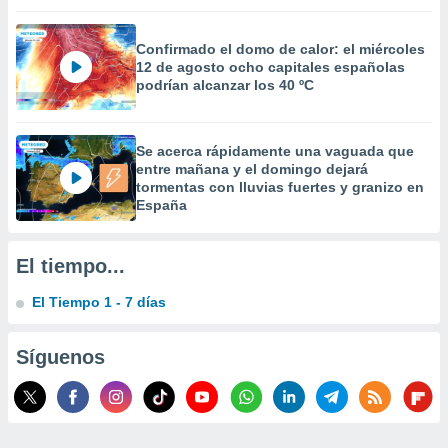
 la
Confirmado el domo de calor: el miércoles
da, crear un
12 de agosto ocho capitales españolas
personalizar
podrían alcanzar los 40 ºC
o, uso de
a la
e contenido
do, medir el
Se acerca rápidamente una vaguada que
 de la
entre mañana y el domingo dejará
medir el
tormentas con lluvias fuertes y granizo en
 del
España
 comprender
 través de
s o a través
El tiempo...
nación de
edentes de
El Tiempo 1 - 7 días
fuentes,
y mejora de
Síguenos
os, uso de
ados con el
 seleccionar
o.
calización