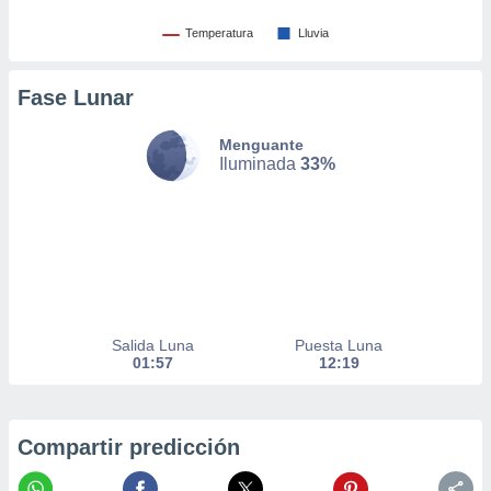
nto,
Temperatura
Lluvia
cios
kies,
Fase Lunar
ores únicos
as similares
Menguante
nar,
Iluminada
33%
rocesar
onales como
 este sitio
recciones IP
ficadores de
 posible
s
 traten tus
nales en
Salida Luna
Puesta Luna
 interés
01:57
12:19
go a lo que
nerte. Para
retirar su
Compartir predicción
ento u
 de datos