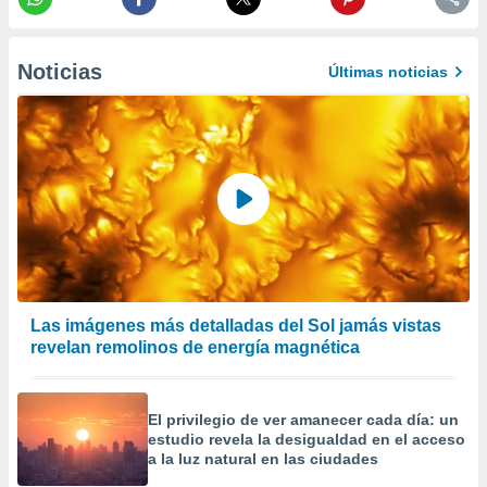
er momento
ic en
o en
Noticias
Últimas noticias
 Cookies
en
eb.
y
socios
el
to de
la
 en un
Las imágenes más detalladas del Sol jamás vistas
 y/o acceder
revelan remolinos de energía magnética
 de datos
ara
 anuncios
ar perfiles
El privilegio de ver amanecer cada día: un
idad
estudio revela la desigualdad en el acceso
a la luz natural en las ciudades
a, utilizar
a