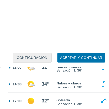
24°
Cielo despejado
02:00
Sensación T.
24°
24°
Cielo despejado
05:00
Sensación T.
23°
26°
Soleado
08:00
Sensación T.
28°
CONFIGURACIÓN
ACEPTAR Y CONTINUAR
31°
Nubes y claros
11:00
Sensación T.
36°
34°
Nubes y claros
14:00
Sensación T.
38°
32°
Soleado
17:00
Sensación T.
38°