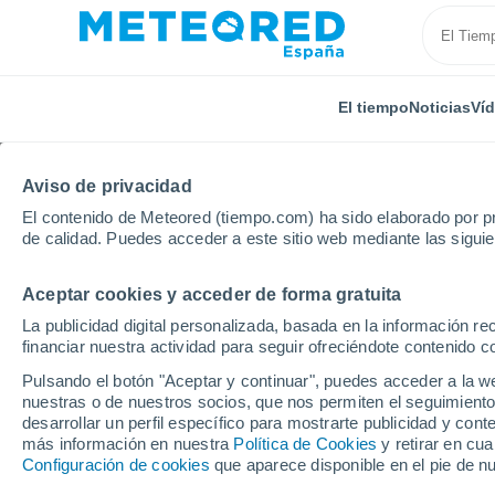
El tiempo
Noticias
Ví
Aviso de privacidad
El contenido de Meteored (tiempo.com) ha sido elaborado por pr
de calidad. Puedes acceder a este sitio web mediante las sigui
Aceptar cookies y acceder de forma gratuita
Inicio
Brasil
Amazonas
Axioma
Por horas
La publicidad digital personalizada, basada en la información r
financiar nuestra actividad para seguir ofreciéndote contenido c
El tiempo en Axioma -
Pulsando el botón "Aceptar y continuar", puedes acceder a la w
nuestras o de nuestros socios, que nos permiten el seguimiento
desarrollar un perfil específico para mostrarte publicidad y co
El Tiempo 1 - 7 días
Por horas
más información en nuestra
Política de Cookies
y retirar en cu
Configuración de cookies
que aparece disponible en el pie de n