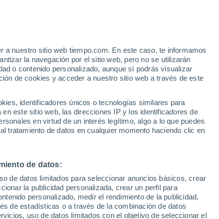
Axioma
VIENTO
PRECIPITACIÓN
er a nuestro sitio web tiempo.com. En este caso, te informamos
12
15
18
21
00
03
06
09
12
15
18
21
00
tizar la navegación por el sitio web, pero no se utilizarán
dad o contenido personalizado, aunque sí podrás visualizar
ción de cookies y acceder a nuestro sitio web a través de este
es, identificadores únicos o tecnologías similares para
34°
34°
n este sitio web, las direcciones IP y los identificadores de
32°
32°
31°
rsonales en virtud de un interés legítimo, algo a lo que puedes
30°
 al tratamiento de datos en cualquier momento haciendo clic en
28°
27°
26°
26°
25°
24°
24°
miento de datos:
uso de datos limitados para seleccionar anuncios básicos, crear
ccionar la publicidad personalizada, crear un perfil para
ontenido personalizado, medir el rendimiento de la publicidad,
0.3
vés de estadísticas o a través de la combinación de datos
rvicios, uso de datos limitados con el objetivo de seleccionar el