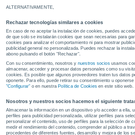
Gráfica del tiempo por horas en 
ALTERNATIVAMENTE,
SÍMBOLO
TEMPERATURA
Rechazar tecnologías similares a cookies
En caso de no aceptar la instalación de cookies, puedes acced
00
03
06
09
12
15
18
21
00
03
06
09
de que solo se instalarán cookies que sean necesarias para garan
cookies para analizar el comportamiento ni para mostrar publici
publicidad general no personalizada. Puedes rechazar la instala
abono pulsando el botón "Rechazar".
Con su consentimiento, nosotros y
nuestros socios
usamos cooki
33°
almacenar, acceder y procesar datos personales como su visita e
31°
31°
cookies. Es posible que algunos proveedores traten tus datos pe
oponerte. Para ello, puede retirar su consentimiento u oponerse
"Configurar"
o en nuestra
Política de Cookies
en este sitio web.
27°
26°
25°
25°
25°
25°
24°
Nosotros y nuestros socios hacemos el siguiente trata
23°
Almacenar la información en un dispositivo y/o acceder a ella, 
perfiles para publicidad personalizada, utilizar perfiles para sele
personalizar el contenido, uso de perfiles para la selección de c
medir el rendimiento del contenido, comprender al público a tra
0.1
0.1
procedentes de diferentes fuentes, desarrollo y mejora de los se