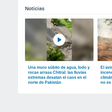
Noticias
Una muro súbito de agua, lodo y
El av
rocas arrasa Chitral: las lluvias
incend
extremas desatan el caos en el
climát
norte de Pakistán
no es 