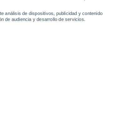
Sábado
8
e análisis de dispositivos, publicidad y contenido
n de audiencia y desarrollo de servicios.
en Axioma
25°
Nubes y claros
02:00
Sensación T.
25°
23°
Neblina
05:00
Sensación T.
20°
25°
Neblina
08:00
Sensación T.
26°
30%
31°
Lluvia débil
11:00
0.1 l/m²
Sensación T.
34°
30%