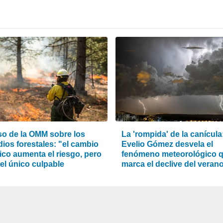
iso de la OMM sobre los
La 'rompida' de la canícula
ios forestales: "el cambio
Evelio Gómez desvela el
ico aumenta el riesgo, pero
fenómeno meteorológico 
el único culpable
marca el declive del veran