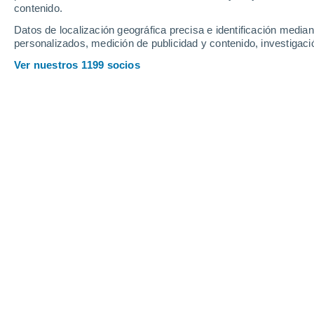
Jueves
6
Viernes
7
contenido.
Datos de localización geográfica precisa e identificación mediant
personalizados, medición de publicidad y contenido, investigació
Ver nuestros 1199 socios
La previsión del tiempo por horas 
JUEVES, 06 DE AGOSTO
Por la tarde
Lluvia débil con cielo
parcialmente nuboso
Salida del sol a las
06:28
Puesta del sol a las
18:19
Primera luz a las
06:06
Última luz a las
18:41
Fase Lunar