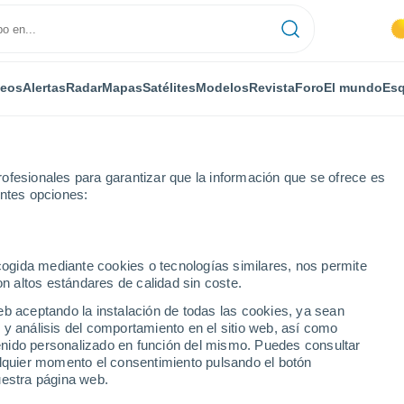
deos
Alertas
Radar
Mapas
Satélites
Modelos
Revista
Foro
El mundo
Esq
ofesionales para garantizar que la información que se ofrece es
entes opciones:
ecogida mediante cookies o tecnologías similares, nos permite
on altos estándares de calidad sin coste.
 AM por horas
eb aceptando la instalación de todas las cookies, ya sean
 y análisis del comportamiento en el sitio web, así como
ntenido personalizado en función del mismo. Puedes consultar
alquier momento el consentimiento pulsando el botón
uestra página web.