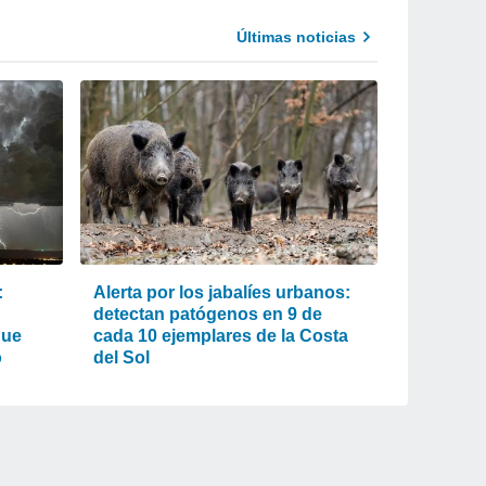
Últimas noticias
:
Alerta por los jabalíes urbanos:
detectan patógenos en 9 de
que
cada 10 ejemplares de la Costa
o
del Sol