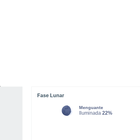
SÁBADO, 08 DE AGOSTO
La mayor parte del día
Soleado
Salida del sol a las
06:28
Puesta del sol a las
18:19
Primera luz a las
06:06
Última luz a las
18:41
Fase Lunar
Menguante
Iluminada
22%