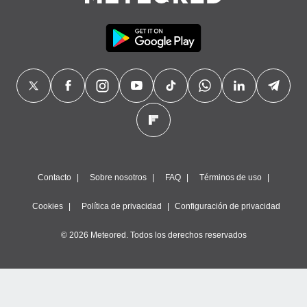
precisa e
ión mediante
, publicidad
dos,
 publicidad
,
ón de
 desarrollo
s.
tros 1199
ios
Contacto
Sobre nosotros
FAQ
Términos de uso
Cookies
Política de privacidad
Configuración de privacidad
© 2026 Meteored. Todos los derechos reservados