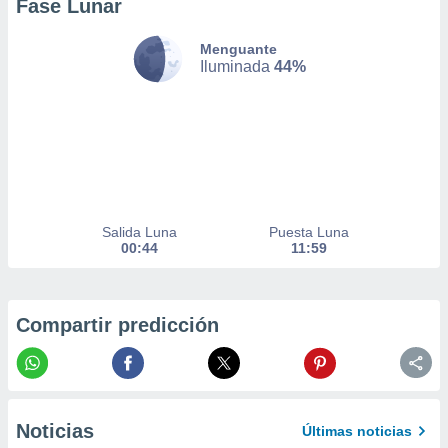
Fase Lunar
nto,
Menguante
cios
Iluminada
44%
kies,
ores únicos
as similares
nar,
rocesar
onales como
 este sitio
recciones IP
Salida Luna
Puesta Luna
ficadores de
00:44
11:59
 posible
s
 traten tus
nales en
Compartir predicción
 interés
go a lo que
nerte. Para
retirar su
ento u
Noticias
Últimas noticias
 de datos