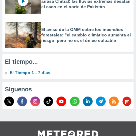
arrasa Chitral: las lluvias extremas desatan
 la
el caos en el norte de Pakistán
da, crear un
personalizar
o, uso de
El aviso de la OMM sobre los incendios
a la
forestales: "el cambio climático aumenta el
e contenido
riesgo, pero no es el único culpable
do, medir el
 de la
medir el
El tiempo...
 del
 comprender
El Tiempo 1 - 7 días
 través de
s o a través
nación de
Síguenos
edentes de
fuentes,
y mejora de
os, uso de
ados con el
 seleccionar
o.
calización