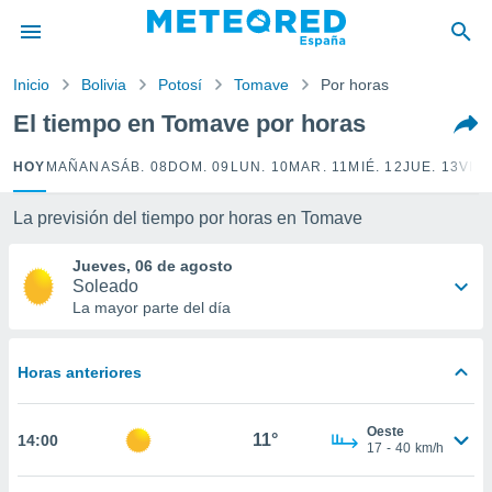
privacidad
o de
Inicio
Bolivia
Potosí
Tomave
Por horas
tiempo.com)
borado por
El tiempo en Tomave por horas
es para
ue la
HOY
MAÑANA
SÁB. 08
DOM. 09
LUN. 10
MAR. 11
MIÉ. 12
JUE. 13
VIE.
 que se
e calidad.
eder a este
La previsión del tiempo por horas en Tomave
ediante las
opciones:
Jueves, 06 de agosto
Soleado
ookies y
La mayor parte del día
e forma
Horas anteriores
d digital
ada, basada
mación
Oeste
ediante
11°
14:00
17
-
40
km/h
ecnologías
nos permite