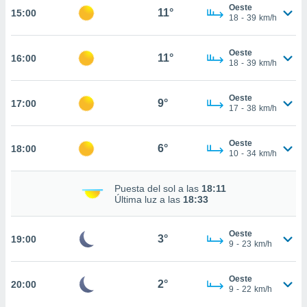
estra
Oeste
11°
15:00
ara seguir
18
-
39
km/h
e contenido
stándares
ACEPTAR
Oeste
sin coste.
11°
16:00
Y
18
-
39
km/h
CONTINUAR
 botón
continuar",
Oeste
9°
17:00
der a la
CONFIGURACIÓN
17
-
38
km/h
ndo la
 de todas
, ya sean
Oeste
6°
18:00
10
-
34
km/h
de nuestros
 nos
Puesta del sol a las
18:11
 y análisis
Última luz a las
18:33
tamiento en
b, así como
un perfil
Oeste
3°
19:00
9
-
23
km/h
para
ublicidad y
Oeste
2°
20:00
do en
9
-
22
km/h
 mismo.