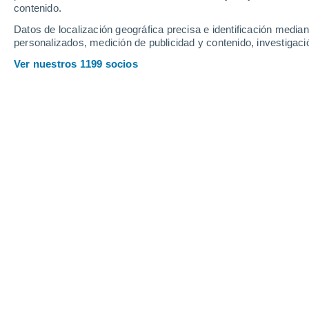
Jueves
6
Viernes
7
contenido.
Datos de localización geográfica precisa e identificación mediant
personalizados, medición de publicidad y contenido, investigació
Ver nuestros 1199 socios
La previsión del tiempo por horas e
JUEVES, 06 DE AGOSTO
Por la mañana
Lluvia débil con cielo
parcialmente nuboso
Salida del sol a las
06:41
Puesta del sol a las
18:12
Primera luz a las
06:19
Última luz a las
18:34
Fase Lunar