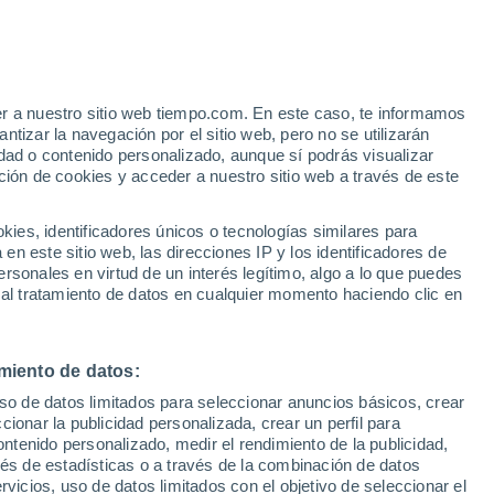
San Pedro
VIENTO
PRECIPITACIÓN
er a nuestro sitio web tiempo.com. En este caso, te informamos
12
15
18
21
00
03
06
09
12
15
18
21
00
tizar la navegación por el sitio web, pero no se utilizarán
dad o contenido personalizado, aunque sí podrás visualizar
ción de cookies y acceder a nuestro sitio web a través de este
34°
es, identificadores únicos o tecnologías similares para
33°
33°
n este sitio web, las direcciones IP y los identificadores de
32°
32°
31°
rsonales en virtud de un interés legítimo, algo a lo que puedes
 al tratamiento de datos en cualquier momento haciendo clic en
28°
27°
27°
26°
26°
25°
25°
miento de datos:
uso de datos limitados para seleccionar anuncios básicos, crear
ccionar la publicidad personalizada, crear un perfil para
ontenido personalizado, medir el rendimiento de la publicidad,
vés de estadísticas o a través de la combinación de datos
0.2
rvicios, uso de datos limitados con el objetivo de seleccionar el