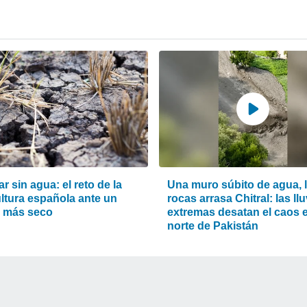
ar sin agua: el reto de la
Una muro súbito de agua, 
ultura española ante un
rocas arrasa Chitral: las ll
o más seco
extremas desatan el caos e
norte de Pakistán