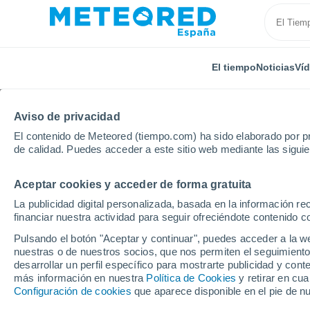
El tiempo
Noticias
Ví
Aviso de privacidad
El contenido de Meteored (tiempo.com) ha sido elaborado por pr
de calidad. Puedes acceder a este sitio web mediante las sigui
Aceptar cookies y acceder de forma gratuita
Inicio
Bolivia
El Beni
San Pedro
Por horas
La publicidad digital personalizada, basada en la información r
financiar nuestra actividad para seguir ofreciéndote contenido c
El tiempo en San Pedro
Pulsando el botón "Aceptar y continuar", puedes acceder a la w
nuestras o de nuestros socios, que nos permiten el seguimiento
desarrollar un perfil específico para mostrarte publicidad y co
El Tiempo 1 - 7 días
Por horas
más información en nuestra
Política de Cookies
y retirar en cu
Configuración de cookies
que aparece disponible en el pie de n