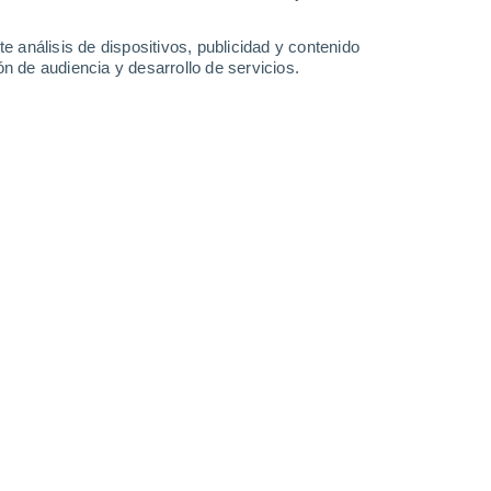
Sábado
8
e análisis de dispositivos, publicidad y contenido
n de audiencia y desarrollo de servicios.
n San Pedro
24°
Cielo despejado
02:00
Sensación T.
24°
23°
Cielo despejado
05:00
Sensación T.
23°
25°
Soleado
08:00
Sensación T.
26°
30%
31°
Lluvia débil
11:00
0.1 l/m²
Sensación T.
34°