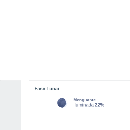
SÁBADO, 08 DE AGOSTO
La mayor parte del día
Soleado
Salida del sol a las
06:41
Puesta del sol a las
18:12
Primera luz a las
06:18
Última luz a las
18:35
Fase Lunar
Menguante
Iluminada
22%