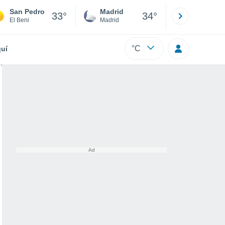
San Pedro
Madrid
Barcelona
33°
34°
El Beni
Madrid
Barcelona
°C
uí