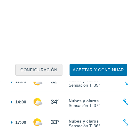
25°
Cielo despejado
02:00
Sensación T.
26°
25°
Cielo despejado
05:00
Sensación T.
25°
26°
Soleado
08:00
Sensación T.
28°
CONFIGURACIÓN
ACEPTAR Y CONTINUAR
32°
Nubes y claros
11:00
Sensación T.
35°
34°
Nubes y claros
14:00
Sensación T.
37°
33°
Nubes y claros
17:00
Sensación T.
36°