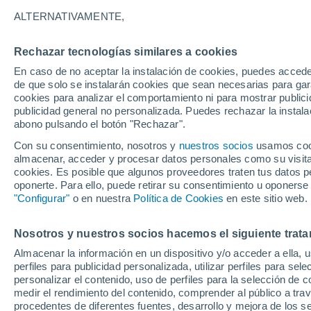
Gráfica del tiempo por horas en 
ALTERNATIVAMENTE,
SÍMBOLO
TEMPERATURA
Rechazar tecnologías similares a cookies
En caso de no aceptar la instalación de cookies, puedes acced
00
03
06
09
12
15
18
21
00
03
06
09
de que solo se instalarán cookies que sean necesarias para garan
cookies para analizar el comportamiento ni para mostrar publici
publicidad general no personalizada. Puedes rechazar la instala
abono pulsando el botón "Rechazar".
Con su consentimiento, nosotros y
nuestros socios
usamos cooki
33°
almacenar, acceder y procesar datos personales como su visita e
32°
31°
cookies. Es posible que algunos proveedores traten tus datos pe
oponerte. Para ello, puede retirar su consentimiento u oponerse
"Configurar"
o en nuestra
Política de Cookies
en este sitio web.
27°
26°
25°
25°
24°
24°
Nosotros y nuestros socios hacemos el siguiente trata
24°
23°
Almacenar la información en un dispositivo y/o acceder a ella, 
perfiles para publicidad personalizada, utilizar perfiles para sele
personalizar el contenido, uso de perfiles para la selección de c
medir el rendimiento del contenido, comprender al público a tra
0.1
procedentes de diferentes fuentes, desarrollo y mejora de los se