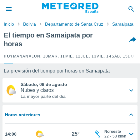
privacidad
o de
Inicio
Bolivia
Departamento de Santa Cruz
Samaipata
tiempo.com)
borado por
El tiempo en Samaipata por
es para
horas
ue la
 que se
e calidad.
HOY
MAÑANA
LUN. 10
MAR. 11
MIÉ. 12
JUE. 13
VIE. 14
SÁB. 15
DOM.
eder a este
ediante las
La previsión del tiempo por horas en Samaipata
opciones:
Sábado, 08 de agosto
ookies y
Nubes y claros
e forma
La mayor parte del día
d digital
ada, basada
Horas anteriores
mación
ediante
ecnologías
Noroeste
25°
14:00
nos permite
22
-
58
km/h