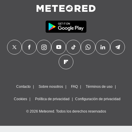
precisa e
ión mediante
, publicidad
dos,
 publicidad
,
ón de
 desarrollo
s.
tros 1199
ios
Contacto
Sobre nosotros
FAQ
Términos de uso
Cookies
Política de privacidad
Configuración de privacidad
© 2026 Meteored. Todos los derechos reservados