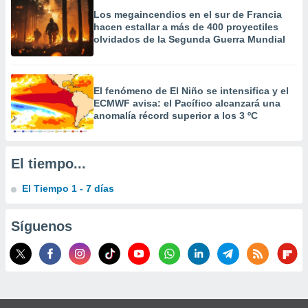
 la
Los megaincendios en el sur de Francia
hacen estallar a más de 400 proyectiles
da, crear un
olvidados de la Segunda Guerra Mundial
personalizar
o, uso de
a la
e contenido
El fenómeno de El Niño se intensifica y el
do, medir el
ECMWF avisa: el Pacífico alcanzará una
 de la
anomalía récord superior a los 3 ºC
medir el
 del
 comprender
El tiempo...
 través de
s o a través
El Tiempo 1 - 7 días
nación de
edentes de
fuentes,
Síguenos
y mejora de
os, uso de
ados con el
 seleccionar
o.
calización