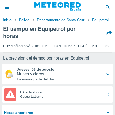
privacidad
o de
Inicio
Bolivia
Departamento de Santa Cruz
Equipetrol
tiempo.com)
borado por
El tiempo en Equipetrol por
es para
horas
ue la
 que se
e calidad.
HOY
MAÑANA
SÁB. 08
DOM. 09
LUN. 10
MAR. 11
MIÉ. 12
JUE. 13
VIE.
eder a este
ediante las
La previsión del tiempo por horas en Equipetrol
opciones:
Jueves, 06 de agosto
ookies y
Nubes y claros
e forma
La mayor parte del día
d digital
ada, basada
1 Alerta ahora
Riesgo Extremo
mación
ediante
ecnologías
nos permite
Horas anteriores