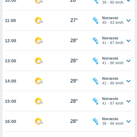
26°
10:00
te
39
-
80
km/h
 de que
talarán
Noroeste
e sean
27°
11:00
40
-
83
km/h
para
a
por el sitio
Noroeste
28°
12:00
o se
41
-
87
km/h
cookies para
Noroeste
nto ni para
28°
13:00
41
-
86
km/h
licidad o
ado, aunque
Noroeste
29°
14:00
sualizar
42
-
86
km/h
general no
ada. Puedes
Noroeste
 instalación
28°
15:00
41
-
87
km/h
y acceder a
io web a
ste abono
Noroeste
28°
16:00
38
-
86
km/h
 botón
.