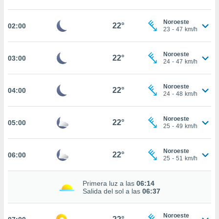
estra
ara seguir
e contenido
Noroeste
22°
02:00
23
-
47
km/h
stándares
ACEPTAR
sin coste.
Y
CONTINUAR
Noroeste
 botón
22°
03:00
24
-
47
km/h
continuar",
der a la
CONFIGURACIÓN
ndo la
Noroeste
22°
04:00
 de todas
24
-
48
km/h
, ya sean
de nuestros
Noroeste
 nos
22°
05:00
25
-
49
km/h
 y análisis
tamiento en
Noroeste
22°
06:00
b, así como
25
-
51
km/h
un perfil
para
Primera luz a las
06:14
ublicidad y
Salida del sol a las
06:37
do en
 mismo.
Noroeste