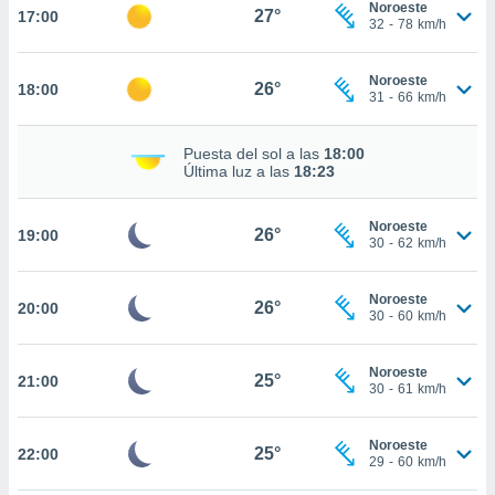
Noroeste
27°
17:00
32
-
78
km/h
nto,
cios
Noroeste
26°
18:00
kies,
31
-
66
km/h
ores únicos
as similares
Puesta del sol a las
18:00
nar,
Última luz a las
18:23
rocesar
onales como
 este sitio
Noroeste
26°
19:00
recciones IP
30
-
62
km/h
ficadores de
 posible
Noroeste
s
26°
20:00
30
-
60
km/h
 traten tus
nales en
 interés
Noroeste
25°
21:00
go a lo que
30
-
61
km/h
nerte. Para
retirar su
Noroeste
ento u
25°
22:00
29
-
60
km/h
 de datos