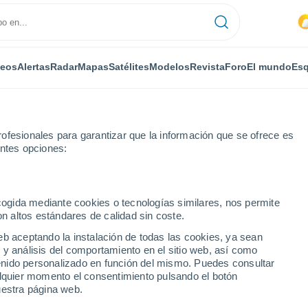
deos
Alertas
Radar
Mapas
Satélites
Modelos
Revista
Foro
El mundo
Esq
ofesionales para garantizar que la información que se ofrece es
entes opciones:
rbeek
Por horas
ecogida mediante cookies o tecnologías similares, nos permite
on altos estándares de calidad sin coste.
ek por horas
eb aceptando la instalación de todas las cookies, ya sean
 y análisis del comportamiento en el sitio web, así como
ntenido personalizado en función del mismo. Puedes consultar
alquier momento el consentimiento pulsando el botón
uestra página web.