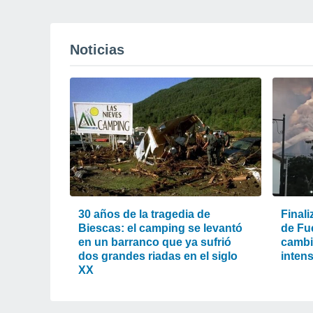
Noticias
30 años de la tragedia de
Finali
Biescas: el camping se levantó
de Fu
en un barranco que ya sufrió
cambió
dos grandes riadas en el siglo
intens
XX