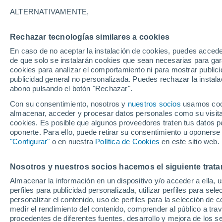
Gráfica del tiempo por horas en 
ALTERNATIVAMENTE,
SÍMBOLO
TEMPERATURA
Rechazar tecnologías similares a cookies
En caso de no aceptar la instalación de cookies, puedes acced
00
03
06
09
12
15
18
21
00
03
06
09
de que solo se instalarán cookies que sean necesarias para garan
cookies para analizar el comportamiento ni para mostrar publici
publicidad general no personalizada. Puedes rechazar la instala
abono pulsando el botón "Rechazar".
Con su consentimiento, nosotros y
nuestros socios
usamos cooki
almacenar, acceder y procesar datos personales como su visita e
cookies. Es posible que algunos proveedores traten tus datos pe
23°
22°
22°
oponerte. Para ello, puede retirar su consentimiento u oponerse
"Configurar"
o en nuestra
Política de Cookies
en este sitio web.
20°
19°
16°
16°
Nosotros y nuestros socios hacemos el siguiente trata
15°
15°
15°
13°
Almacenar la información en un dispositivo y/o acceder a ella, 
perfiles para publicidad personalizada, utilizar perfiles para sele
personalizar el contenido, uso de perfiles para la selección de c
medir el rendimiento del contenido, comprender al público a tra
procedentes de diferentes fuentes, desarrollo y mejora de los se