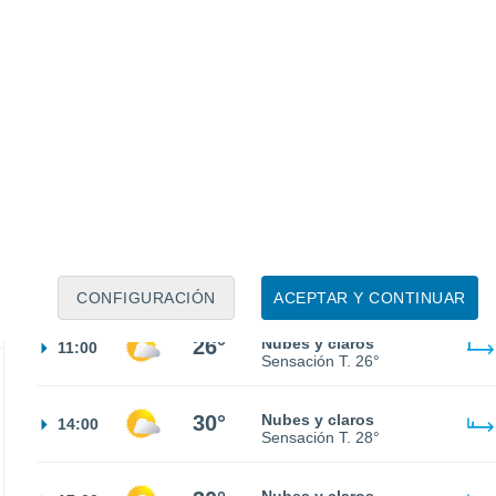
20°
Cielo despejado
02:00
Sensación T.
20°
17°
Nubes y claros
05:00
Sensación T.
17°
19°
Nubes y claros
08:00
Sensación T.
19°
CONFIGURACIÓN
ACEPTAR Y CONTINUAR
26°
Nubes y claros
11:00
Sensación T.
26°
30°
Nubes y claros
14:00
Sensación T.
28°