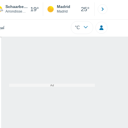
Schaarbeek
Madrid
Barcelona
19°
25°
Arrondissement Brussel-Hoofdstad
Madrid
Barcelona
°C
uí