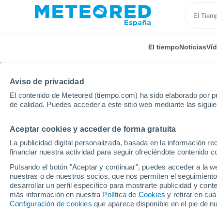
El tiempo
Noticias
Ví
Aviso de privacidad
El contenido de Meteored (tiempo.com) ha sido elaborado por pr
de calidad. Puedes acceder a este sitio web mediante las sigui
Aceptar cookies y acceder de forma gratuita
Inicio
Bélgica
Región de Bruselas Capital
Schaa
La publicidad digital personalizada, basada en la información r
financiar nuestra actividad para seguir ofreciéndote contenido c
El tiempo en Schaarbe
Pulsando el botón "Aceptar y continuar", puedes acceder a la w
nuestras o de nuestros socios, que nos permiten el seguimiento
desarrollar un perfil específico para mostrarte publicidad y co
El Tiempo 1 - 7 días
Por horas
más información en nuestra
Política de Cookies
y retirar en cu
Configuración de cookies
que aparece disponible en el pie de n