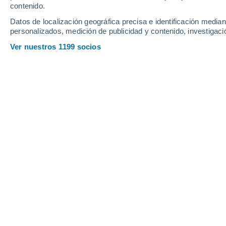
Viernes
7
Sábado
8
contenido.
Datos de localización geográfica precisa e identificación mediant
personalizados, medición de publicidad y contenido, investigació
Ver nuestros 1199 socios
La previsión del tiempo por horas 
VIERNES, 07 DE AGOSTO
La mayor parte del día
Nubes y claros
Salida del sol a las
06:17
Puesta del sol a las
21:18
Primera luz a las
05:39
Última luz a las
21:56
Fase Lunar