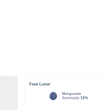
DOMINGO, 09 DE AGOSTO
La mayor parte del día
Nubes y claros
Salida del sol a las
06:20
Puesta del sol a las
21:14
Primera luz a las
05:42
Última luz a las
21:52
Fase Lunar
Menguante
Iluminada
15%