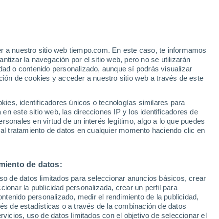
Schaarbeek
VIENTO
PRECIPITACIÓN
er a nuestro sitio web tiempo.com. En este caso, te informamos
12
15
18
21
00
03
06
09
12
15
18
21
00
tizar la navegación por el sitio web, pero no se utilizarán
dad o contenido personalizado, aunque sí podrás visualizar
ción de cookies y acceder a nuestro sitio web a través de este
30°
29°
es, identificadores únicos o tecnologías similares para
27°
26°
26°
n este sitio web, las direcciones IP y los identificadores de
26°
25°
rsonales en virtud de un interés legítimo, algo a lo que puedes
30°
23°
22°
 al tratamiento de datos en cualquier momento haciendo clic en
20°
19°
17°
miento de datos:
uso de datos limitados para seleccionar anuncios básicos, crear
ccionar la publicidad personalizada, crear un perfil para
ontenido personalizado, medir el rendimiento de la publicidad,
vés de estadísticas o a través de la combinación de datos
rvicios, uso de datos limitados con el objetivo de seleccionar el