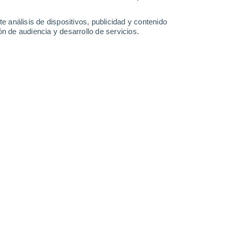
Domingo
9
e análisis de dispositivos, publicidad y contenido
n de audiencia y desarrollo de servicios.
en Schaarbeek
15°
Cielo despejado
02:00
Sensación T.
15°
13°
Cielo despejado
05:00
Sensación T.
13°
15°
Nubes y claros
08:00
Sensación T.
15°
20°
Nubes y claros
11:00
Sensación T.
20°