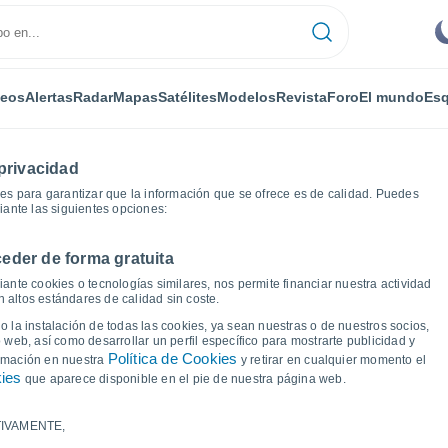
deos
Alertas
Radar
Mapas
Satélites
Modelos
Revista
Foro
El mundo
Esq
privacidad
es para garantizar que la información que se ofrece es de calidad. Puedes
iante las siguientes opciones:
eder de forma gratuita
menco
Leuven
Gráficas del tiempo
ante cookies o tecnologías similares, nos permite financiar nuestra actividad
 altos estándares de calidad sin coste.
 Leuven
 la instalación de todas las cookies, ya sean nuestras o de nuestros socios,
 web, así como desarrollar un perfil específico para mostrarte publicidad y
Política de Cookies
ormación en nuestra
y retirar en cualquier momento el
kies
que aparece disponible en el pie de nuestra página web.
IVAMENTE,
a y punto de rocío para los próximos 14 días