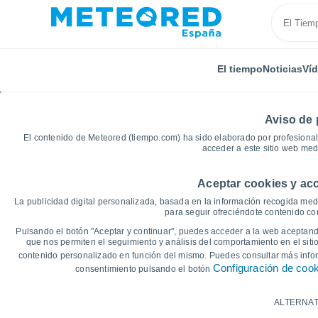
El tiempo
Noticias
Ví
Aviso de 
El contenido de Meteored (tiempo.com) ha sido elaborado por profesional
acceder a este sitio web med
Aceptar cookies y acc
Inicio
Bélgica
Región de Flandes
Brabante Fla
La publicidad digital personalizada, basada en la información recogida medi
para seguir ofreciéndote contenido con
Gráficas del tiempo de
Pulsando el botón "Aceptar y continuar", puedes acceder a la web aceptando
que nos permiten el seguimiento y análisis del comportamiento en el sitio
contenido personalizado en función del mismo. Puedes consultar más inf
14 días
7 días
Configuración de coo
consentimiento pulsando el botón
Gráfica de Temperatura
ALTERNAT
Temperatura máxima, temperatura mínim