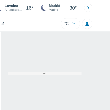
Lovaina
Madrid
Barcelona
16°
30°
Arrondissement of Leuven
Madrid
Barcelona
°C
uí