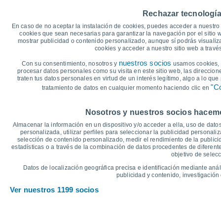
40
Rechazar tecnología
35
34°
31°
En caso de no aceptar la instalación de cookies, puedes acceder a nuestro 
30°
30
cookies que sean necesarias para garantizar la navegación por el sitio w
28°
27°
mostrar publicidad o contenido personalizado, aunque sí podrás visualiz
25°
25
cookies y acceder a nuestro sitio web a trav
20
nuestros socios
Con su consentimiento, nosotros y
usamos cookies, i
18°
16°
procesar datos personales como su visita en este sitio web, las direccion
14°
15
13°
13°
traten tus datos personales en virtud de un interés legítimo, algo a lo qu
12°
"Co
tratamiento de datos en cualquier momento haciendo clic en
10
°C
Nosotros y nuestros socios hacemos
Sáb
8
Dom
9
Lun
10
Mar
11
Mié
12
Jue
13
V
Almacenar la información en un dispositivo y/o acceder a ella, uso de datos
Temperatura Máxima
T
personalizada, utilizar perfiles para seleccionar la publicidad personaliz
selección de contenido personalizado, medir el rendimiento de la publici
estadísticas o a través de la combinación de datos procedentes de diferentes
objetivo de selecc
Gráfica de Precipitación y Nubosidad
Datos de localización geográfica precisa e identificación mediante anál
Lluvia, nieve y nubos
publicidad y contenido, investigación 
5
Ver nuestros 1199 socios
1025
1021
1018
10