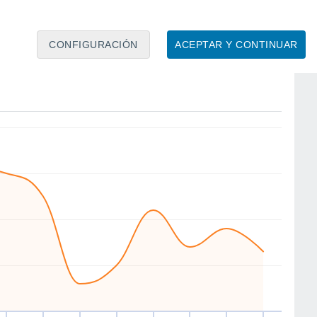
CONFIGURACIÓN
ACEPTAR Y CONTINUAR
E
N
NE
N
S
SW
W
NW
ie
14
Sáb
15
Dom
16
Lun
17
Mar
18
Mié
19
Jue
20
Vie
21
to
Velocidad media del viento