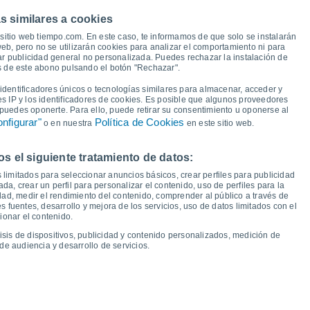
36°
s similares a cookies
34°
sitio web tiempo.com. En este caso, te informamos de que solo se instalarán
30°
eb, pero no se utilizarán cookies para analizar el comportamiento ni para
ar publicidad general no personalizada. Puedes rechazar la instalación de
25°
24°
23°
és de este abono pulsando el botón "Rechazar".
22°
21°
19°
18°
dentificadores únicos o tecnologías similares para almacenar, acceder y
16°
16°
es IP y los identificadores de cookies. Es posible que algunos proveedores
15°
14°
14°
e puedes oponerte. Para ello, puede retirar su consentimiento u oponerse al
11°
nfigurar"
Política de Cookies
o en nuestra
en este sitio web.
 el siguiente tratamiento de datos:
ie
14
Sáb
15
Dom
16
Lun
17
Mar
18
Mié
19
Jue
20
Vie
21
 limitados para seleccionar anuncios básicos, crear perfiles para publicidad
emperatura Mínima
Punto de rocío
ada, crear un perfil para personalizar el contenido, uso de perfiles para la
dad, medir el rendimiento del contenido, comprender al público a través de
 fuentes, desarrollo y mejora de los servicios, uso de datos limitados con el
ionar el contenido.
isis de dispositivos, publicidad y contenido personalizados, medición de
idad para los próximos 14 días
de audiencia y desarrollo de servicios.
100
75
17