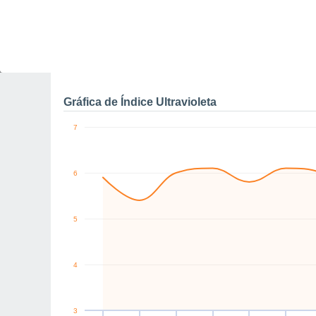
0
E
SW
NW
NE
E
E
km/h
Sáb
8
Dom
9
Lun
10
Mar
11
Mié
12
Jue
13
V
Rachas máximas de vien
Gráfica de Índice Ultravioleta
7
6
5
4
3