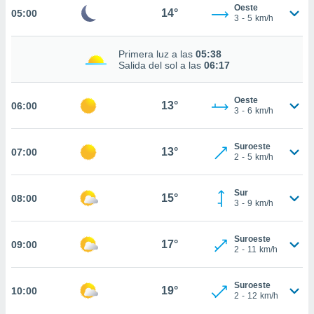
estra
Oeste
14°
05:00
ara seguir
3
-
5
km/h
e contenido
stándares
ACEPTAR
Primera luz a las
05:38
sin coste.
Y
Salida del sol a las
06:17
CONTINUAR
 botón
continuar",
Oeste
13°
06:00
der a la
CONFIGURACIÓN
3
-
6
km/h
ndo la
 de todas
, ya sean
Suroeste
13°
07:00
2
-
5
km/h
de nuestros
 nos
Sur
15°
08:00
 y análisis
3
-
9
km/h
tamiento en
b, así como
un perfil
Suroeste
17°
09:00
2
-
11
km/h
para
ublicidad y
Suroeste
19°
10:00
do en
2
-
12
km/h
 mismo.