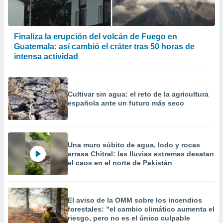
precisa e
ión mediante
, publicidad
Finaliza la erupción del volcán de Fuego en
Guatemala: así cambió el cráter tras 50 horas de
dos,
intensa actividad
 publicidad
,
ón de
 desarrollo
Cultivar sin agua: el reto de la agricultura
s.
española ante un futuro más seco
tros 1199
ios
Una muro súbito de agua, lodo y rocas
arrasa Chitral: las lluvias extremas desatan
el caos en el norte de Pakistán
El aviso de la OMM sobre los incendios
forestales: "el cambio climático aumenta el
riesgo, pero no es el único culpable