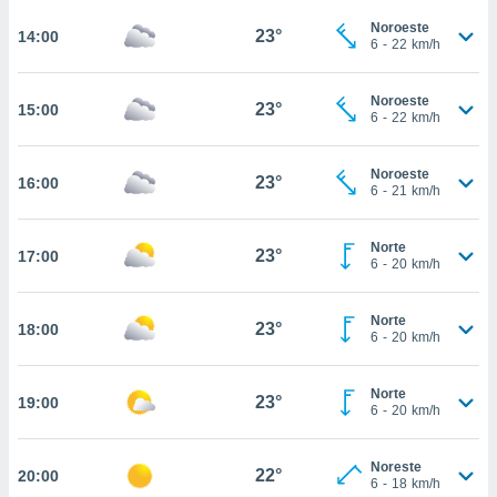
te
 de que
Noroeste
23°
14:00
6
-
22
km/h
talarán
e sean
para
Noroeste
23°
15:00
a
6
-
22
km/h
por el sitio
o se
Noroeste
cookies para
23°
16:00
6
-
21
km/h
nto ni para
licidad o
Norte
23°
17:00
6
-
20
km/h
ado, aunque
sualizar
Norte
general no
23°
18:00
6
-
20
km/h
ada. Puedes
 instalación
y acceder a
Norte
23°
19:00
io web a
6
-
20
km/h
ste abono
 botón
Noreste
.
22°
20:00
6
-
18
km/h