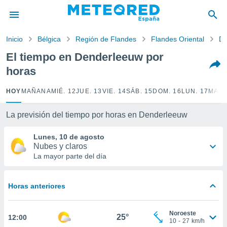
privacidad
o de
Inicio
Bélgica
Región de Flandes
Flandes Oriental
De
tiempo.com)
borado por
El tiempo en Denderleeuw por
es para
horas
ue la
 que se
e calidad.
HOY
MAÑANA
MIÉ. 12
JUE. 13
VIE. 14
SÁB. 15
DOM. 16
LUN. 17
MAR.
eder a este
ediante las
La previsión del tiempo por horas en Denderleeuw
opciones:
Lunes, 10 de agosto
ookies y
Nubes y claros
e forma
La mayor parte del día
d digital
ada, basada
Horas anteriores
mación
ediante
ecnologías
Noroeste
25°
12:00
nos permite
10
-
27
km/h