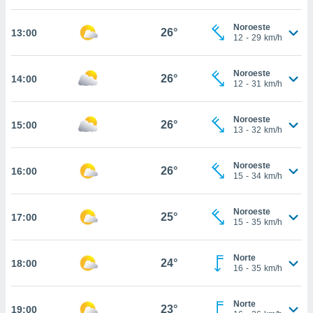
estra
ara seguir
Noroeste
e contenido
26°
13:00
12
-
29
km/h
stándares
ACEPTAR
sin coste.
Y
Noroeste
CONTINUAR
26°
14:00
 botón
12
-
31
km/h
continuar",
der a la
CONFIGURACIÓN
ndo la
Noroeste
26°
15:00
13
-
32
km/h
 de todas
, ya sean
de nuestros
Noroeste
26°
16:00
 nos
15
-
34
km/h
 y análisis
tamiento en
Noroeste
25°
17:00
15
-
35
km/h
b, así como
un perfil
para
Norte
24°
18:00
ublicidad y
16
-
35
km/h
do en
Norte
 mismo.
23°
19:00