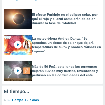
 la
da, crear un
El efecto Purkinje en el eclipse solar: por
personalizar
qué el rojo y el azul cambiarán de color
o, uso de
durante la fase de totalidad
a la
e contenido
do, medir el
La meteoróloga Andrea Danta: "Se
 de la
aproxima un domo de calor que dejará
medir el
temperaturas de 43 ºC y noches tórridas en
 del
España"
 comprender
 través de
s o a través
nación de
Más de 50 l/m2: este lunes las tormentas
edentes de
dejarán lluvias muy fuertes, reventones y
fuentes,
pedrisco en las comunidades del este
y mejora de
os, uso de
ados con el
El tiempo...
 seleccionar
o.
El Tiempo 1 - 7 días
calización