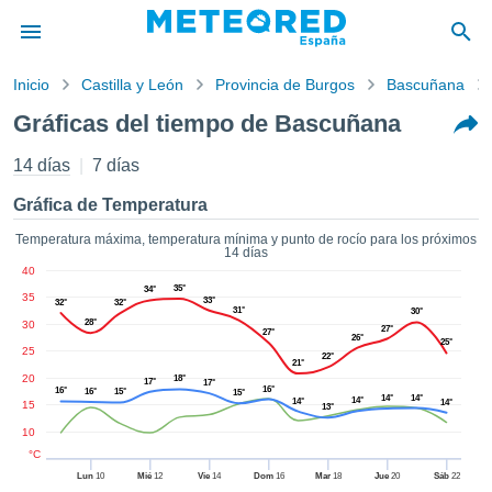
Inicio
Castilla y León
Provincia de Burgos
Bascuñana
privacidad
Gráficas del tiempo de Bascuñana
enido de
tiempo.com)
14 días
7 días
aborado por
ales para
Gráfica de Temperatura
ar que la
ón que se
Temperatura máxima, temperatura mínima y punto de rocío para los próximos
14 días
de calidad.
40
eder a este
35°
34°
35
ediante las
33°
32°
32°
31°
30°
 opciones:
28°
30
27°
27°
26°
25°
25
22°
cookies y
21°
20
18°
de forma
17°
17°
16°
16°
16°
15°
15°
14°
14°
14°
14°
uita
14°
15
13°
10
dad digital
ada, basada
°C
formación
Lun
10
Mié
12
Vie
14
Dom
16
Mar
18
Jue
20
Sáb
22