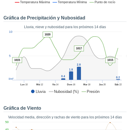
 mediante
Temperatura Máxima
Temperatura Mínima
Punto de rocío
tecnologías
nos permite
Gráfica de Precipitación y Nubosidad
r nuestra
para seguir
Lluvia, nieve y nubosidad para los próximos 14 días
e contenido
1
10
estándares
1020
ACEPTAR
 sin coste.
Y
CONTINUAR
 el botón
1017
continuar",
5
5
ceder a la
1015
1015
CONFIGURACIÓN
2.8
tando la
1.8
n de todas
s, ya sean
0.4
0.2
l/m²
de nuestros
Lun
10
Mié
12
Vie
14
Dom
16
Mar
18
Jue
20
Sáb
22
 que nos
Lluvia
Nubosidad (%)
Presión
ten el
 y análisis
tamiento en
Gráfica de Viento
b, así como
r un perfil
Velocidad media, dirección y rachas de viento para los próximos 14 días
ico para
50
ublicidad y
40