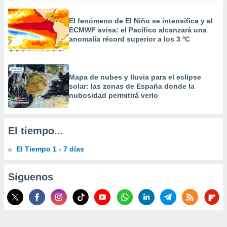
 la
El fenómeno de El Niño se intensifica y el
da, crear un
ECMWF avisa: el Pacífico alcanzará una
personalizar
anomalía récord superior a los 3 ºC
o, uso de
a la
e contenido
do, medir el
Mapa de nubes y lluvia para el eclipse
 de la
solar: las zonas de España donde la
medir el
nubosidad permitirá verlo
 del
 comprender
 través de
El tiempo...
s o a través
nación de
El Tiempo 1 - 7 días
edentes de
fuentes,
y mejora de
Síguenos
os, uso de
ados con el
 seleccionar
o.
calización