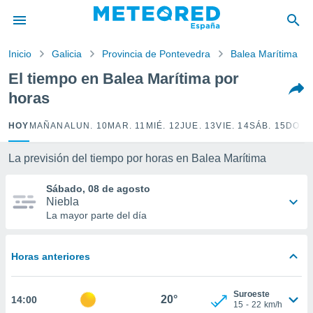
privacidad
o de
Inicio
Galicia
Provincia de Pontevedra
Balea Marítima
tiempo.com)
borado por
El tiempo en Balea Marítima por
es para
horas
ue la
 que se
e calidad.
HOY
MAÑANA
LUN. 10
MAR. 11
MIÉ. 12
JUE. 13
VIE. 14
SÁB. 15
DOM.
eder a este
ediante las
La previsión del tiempo por horas en Balea Marítima
opciones:
Sábado, 08 de agosto
ookies y
Niebla
e forma
La mayor parte del día
d digital
ada, basada
Horas anteriores
mación
ediante
ecnologías
Suroeste
20°
14:00
nos permite
15
-
22
km/h