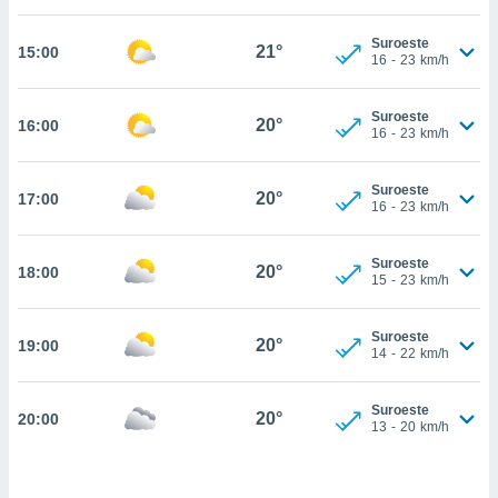
estra
ara seguir
Suroeste
e contenido
21°
15:00
16
-
23
km/h
stándares
ACEPTAR
sin coste.
Y
Suroeste
CONTINUAR
20°
16:00
 botón
16
-
23
km/h
continuar",
der a la
CONFIGURACIÓN
ndo la
Suroeste
20°
17:00
16
-
23
km/h
 de todas
, ya sean
de nuestros
Suroeste
20°
18:00
 nos
15
-
23
km/h
 y análisis
tamiento en
Suroeste
20°
19:00
14
-
22
km/h
b, así como
un perfil
para
Suroeste
20°
20:00
ublicidad y
13
-
20
km/h
do en
 mismo.