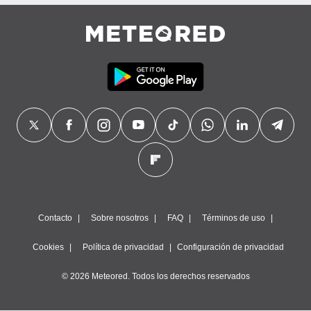
precisa e
ión mediante
, publicidad
dos,
 publicidad
,
ón de
 desarrollo
s.
tros 1199
ios
Contacto
Sobre nosotros
FAQ
Términos de uso
Cookies
Política de privacidad
Configuración de privacidad
© 2026 Meteored. Todos los derechos reservados