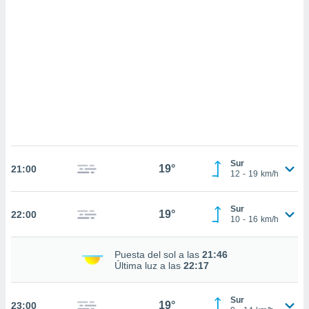
sultar más
 en nuestra
 Cookies
y
ualquier
ento
 botón
ación de
kies
 disponible
e nuestra
.
Sur
19°
21:00
12
-
19
km/h
IVAMENTE,
Sur
19°
22:00
as
10
-
16
km/h
 a cookies
 no aceptar
Puesta del sol a las
21:46
ón de
Última luz a las
22:17
uedes
uestro sitio
.com. En
Sur
19°
23:00