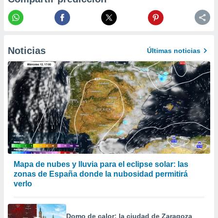
er momento
ic en
o en
 Cookies
en
Noticias
Últimas noticias
eb.
y
socios
el
to de
la
 en un
 y/o acceder
 de datos
Mapa de nubes y lluvia para el eclipse solar: las
ara
zonas de España donde la nubosidad permitirá
 anuncios
verlo
ar perfiles
idad
a, utilizar
a
Domo de calor: la ciudad de Zaragoza