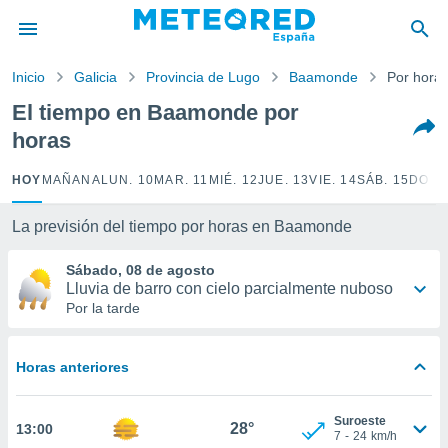
privacidad
o de
Inicio
Galicia
Provincia de Lugo
Baamonde
Por hora
tiempo.com)
borado por
El tiempo en Baamonde por
es para
horas
ue la
 que se
e calidad.
HOY
MAÑANA
LUN. 10
MAR. 11
MIÉ. 12
JUE. 13
VIE. 14
SÁB. 15
DOM.
eder a este
ediante las
La previsión del tiempo por horas en Baamonde
opciones:
Sábado, 08 de agosto
ookies y
Lluvia de barro con cielo parcialmente nuboso
e forma
Por la tarde
d digital
ada, basada
Horas anteriores
mación
ediante
ecnologías
Suroeste
28°
13:00
nos permite
7
-
24
km/h