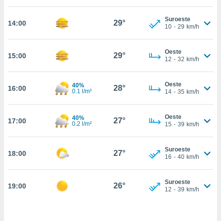
estra
ara seguir
Suroeste
e contenido
29°
14:00
10
-
29
km/h
stándares
ACEPTAR
sin coste.
Y
Oeste
CONTINUAR
29°
15:00
 botón
12
-
32
km/h
continuar",
der a la
CONFIGURACIÓN
ndo la
Oeste
40%
28°
16:00
0.1 l/m²
14
-
35
km/h
 de todas
, ya sean
de nuestros
Oeste
40%
27°
17:00
 nos
0.2 l/m²
15
-
39
km/h
 y análisis
tamiento en
Suroeste
27°
18:00
16
-
40
km/h
b, así como
un perfil
para
Suroeste
26°
19:00
ublicidad y
12
-
39
km/h
do en
 mismo.