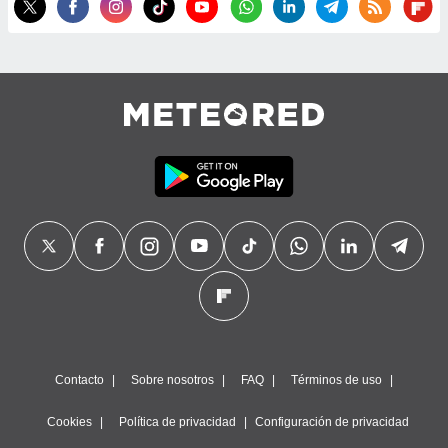
precisa e
ión mediante
, publicidad
dos,
 publicidad
,
ón de
 desarrollo
s.
tros 1199
ios
Contacto
Sobre nosotros
FAQ
Términos de uso
Cookies
Política de privacidad
Configuración de privacidad