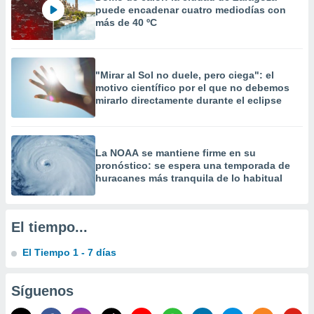
 la
puede encadenar cuatro mediodías con
más de 40 ºC
da, crear un
personalizar
o, uso de
"Mirar al Sol no duele, pero ciega": el
a la
motivo científico por el que no debemos
e contenido
mirarlo directamente durante el eclipse
do, medir el
 de la
medir el
 del
La NOAA se mantiene firme en su
 comprender
pronóstico: se espera una temporada de
 través de
huracanes más tranquila de lo habitual
s o a través
nación de
edentes de
fuentes,
El tiempo...
y mejora de
os, uso de
El Tiempo 1 - 7 días
ados con el
 seleccionar
o.
Síguenos
calización