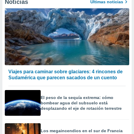
Noticias
Últimas noticias
precisa e
ión mediante
, publicidad
dos,
 publicidad
,
ón de
 desarrollo
s.
tros 1199
Viajes para caminar sobre glaciares: 4 rincones de
ios
Sudamérica que parecen sacados de un cuento
El peso de la sequía extrema: cómo
bombear agua del subsuelo está
desplazando el eje de rotación terrestre
Los megaincendios en el sur de Francia