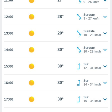
27°
11:00
te
9
-
26
km/h
 de que
talarán
Sureste
e sean
28°
12:00
9
-
27
km/h
para
a
por el sitio
Sureste
29°
13:00
o se
10
-
28
km/h
cookies para
Sureste
nto ni para
30°
14:00
10
-
29
km/h
licidad o
ado, aunque
Sur
30°
15:00
sualizar
12
-
31
km/h
general no
ada. Puedes
Sur
 instalación
30°
16:00
14
-
34
km/h
y acceder a
io web a
ste abono
Sur
30°
17:00
15
-
35
km/h
 botón
.