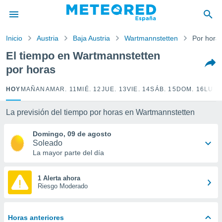
privacidad
o de
Inicio
Austria
Baja Austria
Wartmannstetten
Por hora
tiempo.com)
borado por
El tiempo en Wartmannstetten
es para
por horas
ue la
 que se
e calidad.
HOY
MAÑANA
MAR. 11
MIÉ. 12
JUE. 13
VIE. 14
SÁB. 15
DOM. 16
LUN.
eder a este
ediante las
La previsión del tiempo por horas en Wartmannstetten
opciones:
Domingo, 09 de agosto
ookies y
Soleado
e forma
La mayor parte del día
d digital
ada, basada
1 Alerta ahora
Riesgo Moderado
mación
ediante
ecnologías
nos permite
Horas anteriores