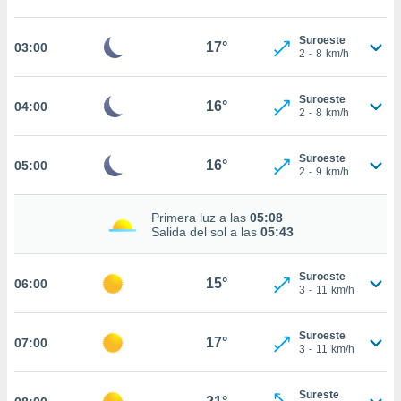
estra
ara seguir
e contenido
Suroeste
17°
03:00
2
-
8
km/h
stándares
ACEPTAR
sin coste.
Y
CONTINUAR
Suroeste
 botón
16°
04:00
2
-
8
km/h
continuar",
der a la
CONFIGURACIÓN
ndo la
Suroeste
16°
05:00
 de todas
2
-
9
km/h
, ya sean
de nuestros
Primera luz a las
05:08
 nos
Salida del sol a las
05:43
 y análisis
tamiento en
Suroeste
15°
06:00
b, así como
3
-
11
km/h
un perfil
para
Suroeste
ublicidad y
17°
07:00
3
-
11
km/h
do en
 mismo.
Sureste