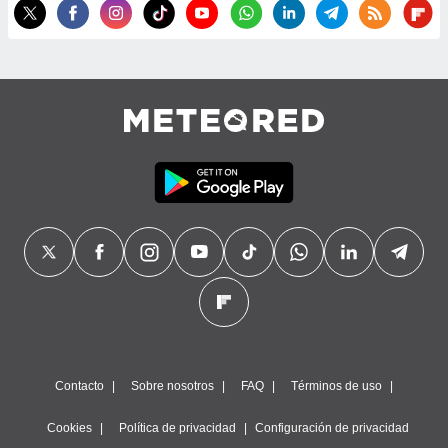
precisa e
ión mediante
, publicidad
dos,
 publicidad
,
ón de
 desarrollo
s.
tros 1199
ios
Contacto
Sobre nosotros
FAQ
Términos de uso
Cookies
Política de privacidad
Configuración de privacidad