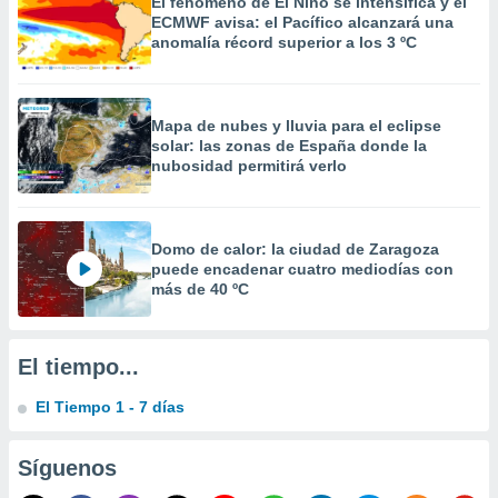
El fenómeno de El Niño se intensifica y el
 la
ECMWF avisa: el Pacífico alcanzará una
anomalía récord superior a los 3 ºC
da, crear un
personalizar
o, uso de
a la
Mapa de nubes y lluvia para el eclipse
e contenido
solar: las zonas de España donde la
do, medir el
nubosidad permitirá verlo
 de la
medir el
 del
 comprender
Domo de calor: la ciudad de Zaragoza
 través de
puede encadenar cuatro mediodías con
s o a través
más de 40 ºC
nación de
edentes de
fuentes,
El tiempo...
y mejora de
os, uso de
El Tiempo 1 - 7 días
ados con el
 seleccionar
o.
Síguenos
calización