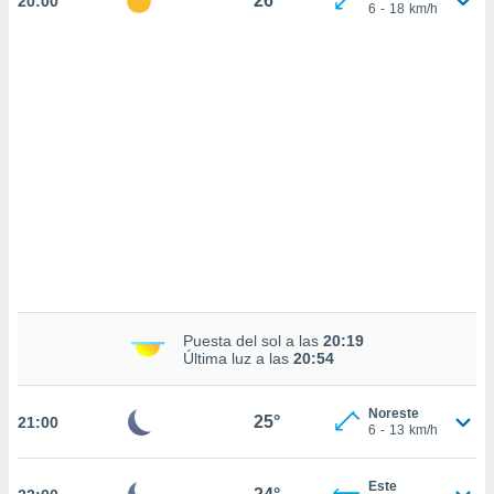
26°
20:00
sultar más
6
-
18
km/h
 en nuestra
 Cookies
y
ualquier
ento
 botón
ación de
kies
 disponible
e nuestra
.
IVAMENTE,
Puesta del sol a las
20:19
as
Última luz a las
20:54
 a cookies
 no aceptar
Noreste
ón de
25°
21:00
6
-
13
km/h
uedes
uestro sitio
.com. En
Este