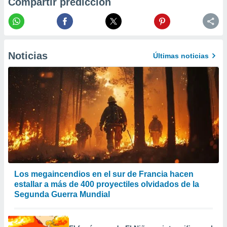
Compartir predicción
er momento
ic en
o en
 Cookies
en
Noticias
eb.
Últimas noticias
y
socios
el
to de
la
 en un
 y/o acceder
 de datos
Los megaincendios en el sur de Francia hacen
ara
estallar a más de 400 proyectiles olvidados de la
 anuncios
Segunda Guerra Mundial
ar perfiles
idad
a, utilizar
a