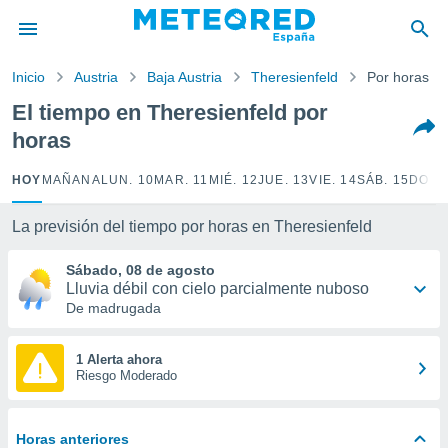
privacidad
o de
Inicio
Austria
Baja Austria
Theresienfeld
Por horas
tiempo.com)
borado por
El tiempo en Theresienfeld por
es para
horas
ue la
 que se
e calidad.
HOY
MAÑANA
LUN. 10
MAR. 11
MIÉ. 12
JUE. 13
VIE. 14
SÁB. 15
DOM.
eder a este
ediante las
La previsión del tiempo por horas en Theresienfeld
opciones:
Sábado, 08 de agosto
ookies y
Lluvia débil con cielo parcialmente nuboso
e forma
De madrugada
d digital
ada, basada
1 Alerta ahora
Riesgo Moderado
mación
ediante
ecnologías
nos permite
Horas anteriores