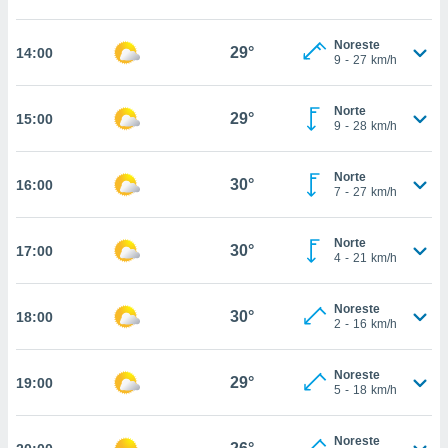
estra
ara seguir
e contenido
Noreste
29°
14:00
9
-
27
km/h
stándares
ACEPTAR
sin coste.
Y
CONTINUAR
Norte
 botón
29°
15:00
9
-
28
km/h
continuar",
der a la
CONFIGURACIÓN
ndo la
Norte
30°
16:00
 de todas
7
-
27
km/h
, ya sean
de nuestros
Norte
 nos
30°
17:00
4
-
21
km/h
 y análisis
tamiento en
Noreste
30°
18:00
b, así como
2
-
16
km/h
un perfil
para
Noreste
ublicidad y
29°
19:00
5
-
18
km/h
do en
 mismo.
Noreste