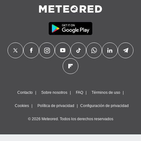
precisa e
ión mediante
, publicidad
dos,
 publicidad
,
ón de
 desarrollo
s.
tros 1199
ios
Contacto
Sobre nosotros
FAQ
Términos de uso
Cookies
Política de privacidad
Configuración de privacidad
© 2026 Meteored. Todos los derechos reservados