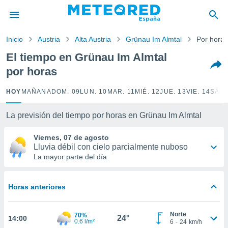
privacidad
o de
Inicio
Austria
Alta Austria
Grünau Im Almtal
Por horas
tiempo.com)
borado por
El tiempo en Grünau Im Almtal
es para
por horas
ue la
 que se
e calidad.
HOY
MAÑANA
DOM. 09
LUN. 10
MAR. 11
MIÉ. 12
JUE. 13
VIE. 14
SÁB.
eder a este
ediante las
La previsión del tiempo por horas en Grünau Im Almtal
opciones:
Viernes, 07 de agosto
ookies y
Lluvia débil con cielo parcialmente nuboso
e forma
La mayor parte del día
d digital
ada, basada
Horas anteriores
mación
ediante
ecnologías
Norte
70%
24°
14:00
nos permite
0.6 l/m²
6
-
24
km/h