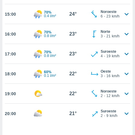
estra
ara seguir
Noroeste
70%
e contenido
24°
15:00
0.4 l/m²
6
-
23
km/h
stándares
ACEPTAR
sin coste.
Y
Norte
70%
CONTINUAR
23°
16:00
 botón
0.8 l/m²
3
-
21
km/h
continuar",
der a la
CONFIGURACIÓN
ndo la
Suroeste
70%
23°
17:00
0.8 l/m²
4
-
19
km/h
 de todas
, ya sean
de nuestros
Oeste
60%
22°
18:00
 nos
0.1 l/m²
3
-
16
km/h
 y análisis
tamiento en
Noroeste
22°
19:00
2
-
12
km/h
b, así como
un perfil
para
Suroeste
21°
20:00
ublicidad y
2
-
9
km/h
do en
 mismo.