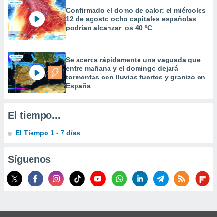
 la
Confirmado el domo de calor: el miércoles
12 de agosto ocho capitales españolas
da, crear un
podrían alcanzar los 40 ºC
personalizar
o, uso de
a la
Se acerca rápidamente una vaguada que
e contenido
entre mañana y el domingo dejará
do, medir el
tormentas con lluvias fuertes y granizo en
 de la
España
medir el
 del
 comprender
El tiempo...
 través de
s o a través
El Tiempo 1 - 7 días
nación de
edentes de
fuentes,
Síguenos
y mejora de
os, uso de
ados con el
 seleccionar
o.
calización