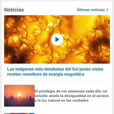
er momento
ic en
Noticias
Últimas noticias
o en
 Cookies
en
eb.
y
socios
el
to de
la
Las imágenes más detalladas del Sol jamás vistas
 en un
revelan remolinos de energía magnética
 y/o acceder
 de datos
ara
El privilegio de ver amanecer cada día: un
 anuncios
estudio revela la desigualdad en el acceso
ar perfiles
a la luz natural en las ciudades
idad
a, utilizar
a