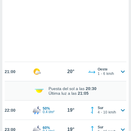
sultar más
 en nuestra
 Cookies
y
ualquier
ento
 botón
ación de
kies
 disponible
e nuestra
.
Oeste
20°
21:00
1
-
6
km/h
IVAMENTE,
Puesta del sol a las
20:30
as
Última luz a las
21:05
 a cookies
 no aceptar
Sur
50%
19°
22:00
ón de
0.4 l/m²
4
-
10
km/h
uedes
uestro sitio
.com. En
Sur
60%
19°
23:00