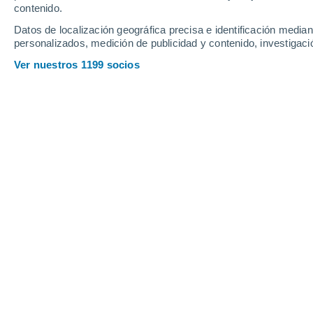
Domingo
9
Lunes
10
contenido.
Datos de localización geográfica precisa e identificación mediant
personalizados, medición de publicidad y contenido, investigació
Ver nuestros 1199 socios
La previsión del tiempo por horas e
DOMINGO, 09 DE AGOSTO
1 Alerta ahora
Riesgo Moderado
La mayor parte del día
Soleado
Salida del sol a las
05:46
Puesta del sol a las
20:24
Primera luz a las
05:10
Última luz a las
21:00