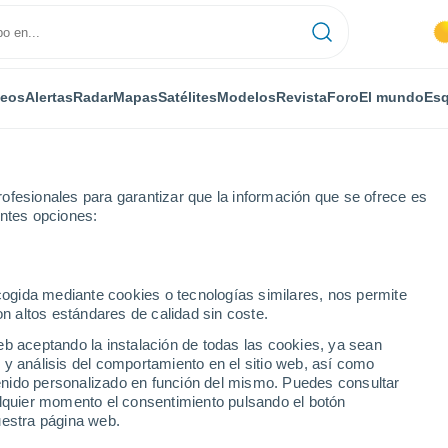
deos
Alertas
Radar
Mapas
Satélites
Modelos
Revista
Foro
El mundo
Esq
ofesionales para garantizar que la información que se ofrece es
entes opciones:
ecogida mediante cookies o tecnologías similares, nos permite
on altos estándares de calidad sin coste.
r horas
eb aceptando la instalación de todas las cookies, ya sean
 y análisis del comportamiento en el sitio web, así como
ntenido personalizado en función del mismo. Puedes consultar
alquier momento el consentimiento pulsando el botón
uestra página web.