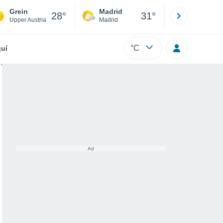
Grein
Madrid
Barcelona
28°
31°
Upper Austria
Madrid
Barcelona
°C
uí