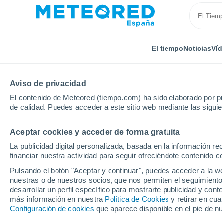
El tiempo
Noticias
Ví
Aviso de privacidad
El contenido de Meteored (tiempo.com) ha sido elaborado por pr
de calidad. Puedes acceder a este sitio web mediante las sigui
Aceptar cookies y acceder de forma gratuita
Inicio
Austria
Alta Austria
Grein
Por horas
La publicidad digital personalizada, basada en la información r
financiar nuestra actividad para seguir ofreciéndote contenido c
El tiempo en Grein po
Pulsando el botón "Aceptar y continuar", puedes acceder a la w
nuestras o de nuestros socios, que nos permiten el seguimiento
desarrollar un perfil específico para mostrarte publicidad y co
El Tiempo 1 - 7 días
Por horas
más información en nuestra
Política de Cookies
y retirar en cu
Configuración de cookies
que aparece disponible en el pie de n