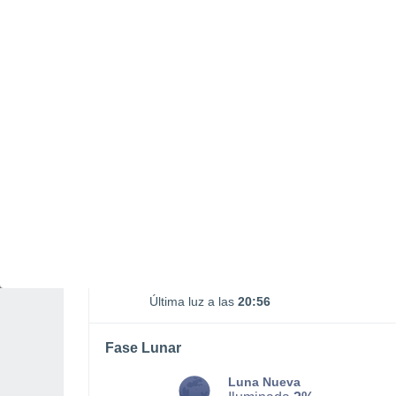
Salida Luna
Puesta Luna
02:13
19:20
MARTES, 11 DE AGOSTO
La mayor parte del día
Soleado
Salida del sol a las
05:49
Puesta del sol a las
20:21
Primera luz a las
05:13
Última luz a las
20:56
Fase Lunar
Luna Nueva