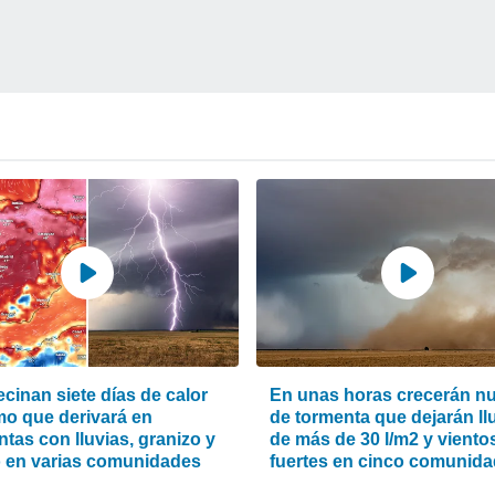
cinan siete días de calor
En unas horas crecerán n
mo que derivará en
de tormenta que dejarán ll
tas con lluvias, granizo y
de más de 30 l/m2 y viento
o en varias comunidades
fuertes en cinco comunid