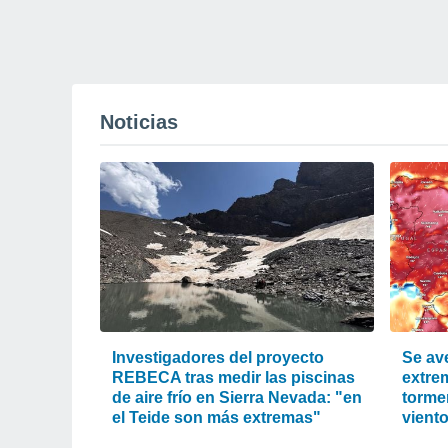
Noticias
Investigadores del proyecto
Se ave
REBECA tras medir las piscinas
extre
de aire frío en Sierra Nevada: "en
tormen
el Teide son más extremas"
vient