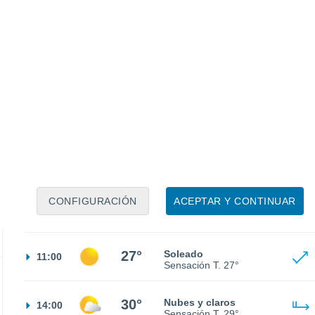
21°
Cielo despejado
02:00
Sensación T.
21°
19°
Nubes y claros
05:00
Sensación T.
19°
CONFIGURACIÓN
ACEPTAR Y CONTINUAR
21°
Nubes y claros
08:00
Sensación T.
21°
27°
Soleado
11:00
Sensación T.
27°
30°
Nubes y claros
14:00
Sensación T.
29°