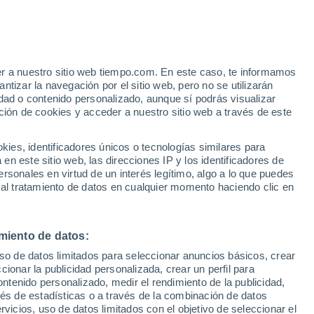
rein
VIENTO
PRECIPITACIÓN
er a nuestro sitio web tiempo.com. En este caso, te informamos
12
15
18
21
00
03
06
09
12
15
18
21
00
tizar la navegación por el sitio web, pero no se utilizarán
dad o contenido personalizado, aunque sí podrás visualizar
ción de cookies y acceder a nuestro sitio web a través de este
es, identificadores únicos o tecnologías similares para
32°
31°
n este sitio web, las direcciones IP y los identificadores de
31°
30°
rsonales en virtud de un interés legítimo, algo a lo que puedes
28°
28°
 al tratamiento de datos en cualquier momento haciendo clic en
27°
26°
24°
22°
21°
21°
miento de datos:
19°
uso de datos limitados para seleccionar anuncios básicos, crear
ccionar la publicidad personalizada, crear un perfil para
ontenido personalizado, medir el rendimiento de la publicidad,
vés de estadísticas o a través de la combinación de datos
rvicios, uso de datos limitados con el objetivo de seleccionar el