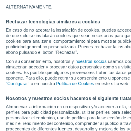
Gráfica del tiempo por horas en G
ALTERNATIVAMENTE,
SÍMBOLO
TEMPERATURA
Rechazar tecnologías similares a cookies
En caso de no aceptar la instalación de cookies, puedes acced
00
03
06
09
12
15
18
21
00
03
06
09
de que solo se instalarán cookies que sean necesarias para garan
cookies para analizar el comportamiento ni para mostrar publici
publicidad general no personalizada. Puedes rechazar la instala
abono pulsando el botón "Rechazar".
Con su consentimiento, nosotros y
nuestros socios
usamos cooki
almacenar, acceder y procesar datos personales como su visita e
30°
29°
cookies. Es posible que algunos proveedores traten tus datos pe
oponerte. Para ello, puede retirar su consentimiento u oponerse
26°
25°
"Configurar"
o en nuestra
Política de Cookies
en este sitio web.
23°
21°
21°
21°
20°
Nosotros y nuestros socios hacemos el siguiente trata
20°
19°
Almacenar la información en un dispositivo y/o acceder a ella, 
perfiles para publicidad personalizada, utilizar perfiles para sele
personalizar el contenido, uso de perfiles para la selección de c
medir el rendimiento del contenido, comprender al público a tra
procedentes de diferentes fuentes, desarrollo y mejora de los se