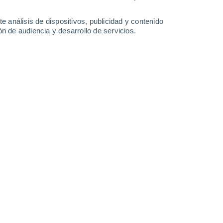
Martes
11
e análisis de dispositivos, publicidad y contenido
n de audiencia y desarrollo de servicios.
n Grein
20°
Cielo despejado
02:00
Sensación T.
20°
19°
Cielo despejado
05:00
Sensación T.
19°
21°
Soleado
08:00
Sensación T.
21°
26°
Soleado
11:00
Sensación T.
26°