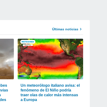
Últimas noticias
ubes
Un meteorólogo italiano avisa: el
uvias
fenómeno de El Niño podría
s
traer olas de calor más intensas
ades
a Europa