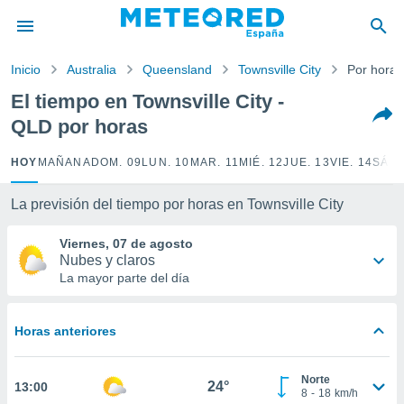
privacidad
o de
Inicio
Australia
Queensland
Townsville City
Por horas
tiempo.com)
borado por
El tiempo en Townsville City -
es para
QLD por horas
ue la
 que se
e calidad.
HOY
MAÑANA
DOM. 09
LUN. 10
MAR. 11
MIÉ. 12
JUE. 13
VIE. 14
SÁB.
eder a este
ediante las
La previsión del tiempo por horas en Townsville City
opciones:
Viernes, 07 de agosto
ookies y
Nubes y claros
e forma
La mayor parte del día
d digital
ada, basada
Horas anteriores
mación
ediante
ecnologías
Norte
24°
13:00
nos permite
8
-
18
km/h