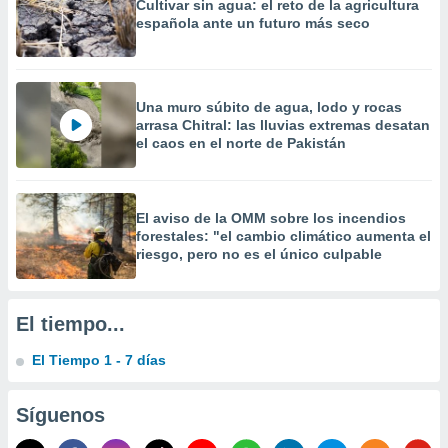
Cultivar sin agua: el reto de la agricultura
 la
española ante un futuro más seco
da, crear un
personalizar
o, uso de
Una muro súbito de agua, lodo y rocas
a la
arrasa Chitral: las lluvias extremas desatan
e contenido
el caos en el norte de Pakistán
do, medir el
 de la
medir el
 del
El aviso de la OMM sobre los incendios
 comprender
forestales: "el cambio climático aumenta el
 través de
riesgo, pero no es el único culpable
s o a través
nación de
edentes de
fuentes,
El tiempo...
y mejora de
os, uso de
El Tiempo 1 - 7 días
ados con el
 seleccionar
o.
Síguenos
calización