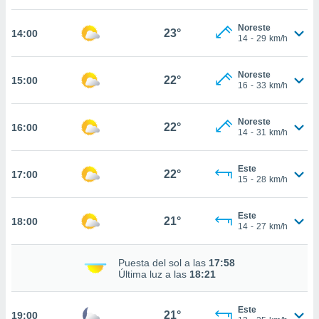
estra
ara seguir
Noreste
e contenido
23°
14:00
14
-
29
km/h
stándares
ACEPTAR
sin coste.
Y
Noreste
CONTINUAR
22°
15:00
 botón
16
-
33
km/h
continuar",
der a la
CONFIGURACIÓN
ndo la
Noreste
22°
16:00
14
-
31
km/h
 de todas
, ya sean
de nuestros
Este
22°
17:00
 nos
15
-
28
km/h
 y análisis
tamiento en
Este
21°
18:00
14
-
27
km/h
b, así como
un perfil
para
Puesta del sol a las
17:58
ublicidad y
Última luz a las
18:21
do en
Este
 mismo.
21°
19:00