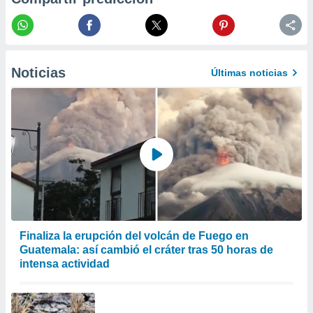
er momento
ic en
o en
 Cookies
en
Noticias
Últimas noticias
eb.
y
socios
el
to de
la
 en un
 y/o acceder
 de datos
Finaliza la erupción del volcán de Fuego en
ara
Guatemala: así cambió el cráter tras 50 horas de
 anuncios
intensa actividad
ar perfiles
idad
a, utilizar
a