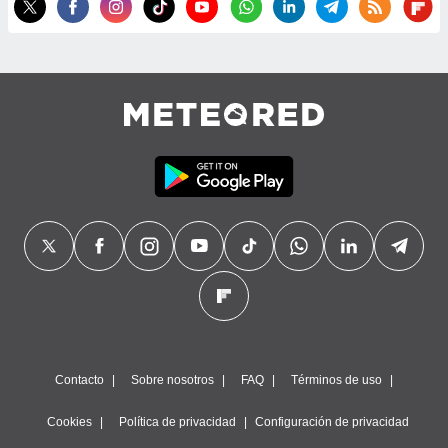
precisa e
ión mediante
, publicidad
dos,
 publicidad
,
ón de
 desarrollo
s.
tros 1199
ios
Contacto
Sobre nosotros
FAQ
Términos de uso
Cookies
Política de privacidad
Configuración de privacidad