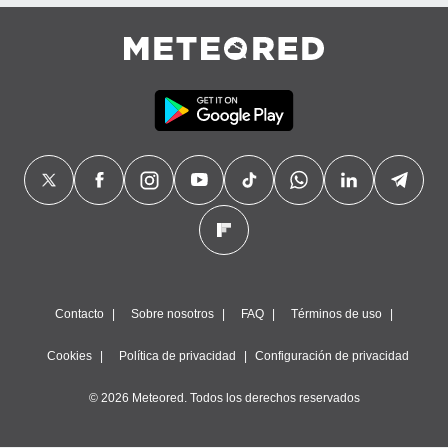
precisa e
ión mediante
, publicidad
dos,
 publicidad
,
ón de
 desarrollo
s.
tros 1199
ios
Contacto
Sobre nosotros
FAQ
Términos de uso
Cookies
Política de privacidad
Configuración de privacidad
© 2026 Meteored. Todos los derechos reservados