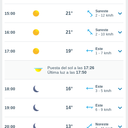
estra
ara seguir
Sureste
e contenido
21°
15:00
2
-
12
km/h
stándares
ACEPTAR
sin coste.
Y
Sureste
CONTINUAR
21°
16:00
 botón
2
-
10
km/h
continuar",
der a la
CONFIGURACIÓN
ndo la
Este
19°
17:00
1
-
7
km/h
 de todas
, ya sean
de nuestros
Puesta del sol a las
17:26
 nos
Última luz a las
17:50
 y análisis
tamiento en
Este
16°
18:00
3
-
5
km/h
b, así como
un perfil
para
Este
14°
19:00
ublicidad y
6
-
9
km/h
do en
Noreste
 mismo.
13°
20:00