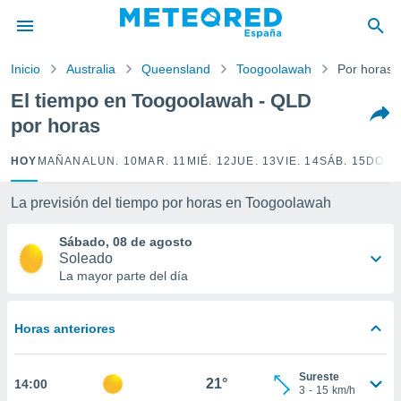
privacidad
o de
Inicio
Australia
Queensland
Toogoolawah
Por horas
tiempo.com)
borado por
El tiempo en Toogoolawah - QLD
es para
por horas
ue la
 que se
e calidad.
HOY
MAÑANA
LUN. 10
MAR. 11
MIÉ. 12
JUE. 13
VIE. 14
SÁB. 15
DOM.
eder a este
ediante las
La previsión del tiempo por horas en Toogoolawah
opciones:
Sábado, 08 de agosto
ookies y
Soleado
e forma
La mayor parte del día
d digital
ada, basada
Horas anteriores
mación
ediante
ecnologías
Sureste
21°
14:00
nos permite
3
-
15
km/h