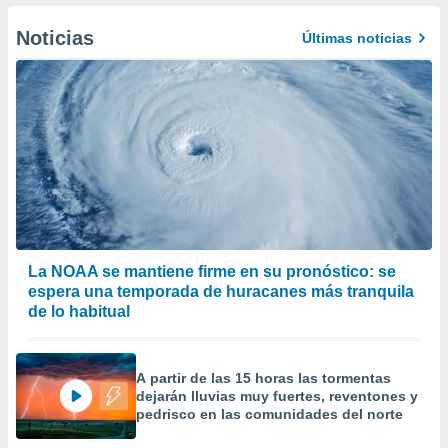
er momento
ic en
Noticias
Últimas noticias
o en
 Cookies
en
eb.
y
socios
el
to de
la
La NOAA se mantiene firme en su pronóstico: se
 en un
espera una temporada de huracanes más tranquila
 y/o acceder
de lo habitual
 de datos
ara
 anuncios
A partir de las 15 horas las tormentas
ar perfiles
dejarán lluvias muy fuertes, reventones y
idad
pedrisco en las comunidades del norte
a, utilizar
a