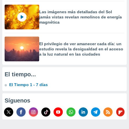
 la
Las imágenes más detalladas del Sol
da, crear un
jamás vistas revelan remolinos de energía
personalizar
magnética
o, uso de
a la
e contenido
do, medir el
El privilegio de ver amanecer cada día: un
 de la
estudio revela la desigualdad en el acceso
medir el
a la luz natural en las ciudades
 del
 comprender
 través de
El tiempo...
s o a través
nación de
El Tiempo 1 - 7 días
edentes de
fuentes,
y mejora de
Síguenos
os, uso de
ados con el
 seleccionar
o.
calización