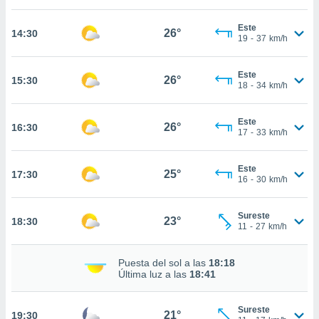
estra
ara seguir
Este
e contenido
26°
14:30
19
-
37
km/h
stándares
ACEPTAR
sin coste.
Y
Este
CONTINUAR
26°
15:30
 botón
18
-
34
km/h
continuar",
der a la
CONFIGURACIÓN
ndo la
Este
26°
16:30
17
-
33
km/h
 de todas
, ya sean
de nuestros
Este
25°
17:30
 nos
16
-
30
km/h
 y análisis
tamiento en
Sureste
23°
18:30
11
-
27
km/h
b, así como
un perfil
para
Puesta del sol a las
18:18
ublicidad y
Última luz a las
18:41
do en
Sureste
 mismo.
21°
19:30