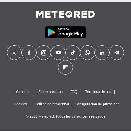
precisa e
ión mediante
, publicidad
dos,
 publicidad
,
ón de
 desarrollo
s.
tros 1199
ios
Contacto
Sobre nosotros
FAQ
Términos de uso
Cookies
Política de privacidad
Configuración de privacidad
© 2026 Meteored. Todos los derechos reservados