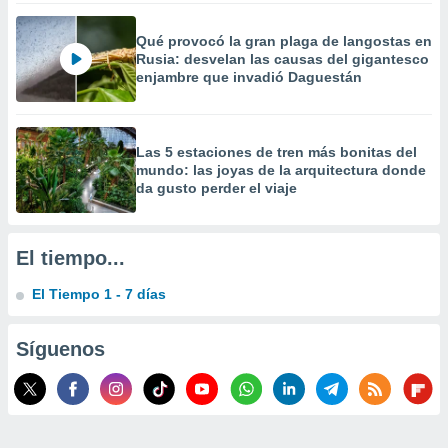
 la
Qué provocó la gran plaga de langostas en
da, crear un
Rusia: desvelan las causas del gigantesco
personalizar
enjambre que invadió Daguestán
o, uso de
a la
e contenido
do, medir el
Las 5 estaciones de tren más bonitas del
 de la
mundo: las joyas de la arquitectura donde
medir el
da gusto perder el viaje
 del
 comprender
 través de
El tiempo...
s o a través
nación de
El Tiempo 1 - 7 días
edentes de
fuentes,
y mejora de
Síguenos
os, uso de
ados con el
 seleccionar
o.
calización