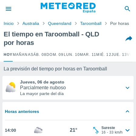
privacidad
o de
Inicio
Australia
Queensland
Taroomball
Por horas
tiempo.com)
borado por
El tiempo en Taroomball - QLD
es para
por horas
ue la
 que se
e calidad.
HOY
MAÑANA
SÁB. 08
DOM. 09
LUN. 10
MAR. 11
MIÉ. 12
JUE. 13
VIE.
eder a este
ediante las
La previsión del tiempo por horas en Taroomball
opciones:
Jueves, 06 de agosto
ookies y
Parcialmente nuboso
e forma
La mayor parte del día
d digital
ada, basada
Horas anteriores
mación
ediante
ecnologías
Sureste
21°
14:00
nos permite
16
-
33
km/h