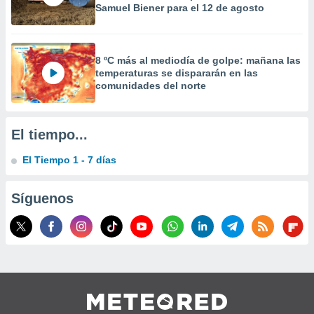
Samuel Biener para el 12 de agosto
 la
da, crear un
personalizar
8 ºC más al mediodía de golpe: mañana las
o, uso de
temperaturas se dispararán en las
a la
comunidades del norte
e contenido
do, medir el
 de la
medir el
El tiempo...
 del
 comprender
El Tiempo 1 - 7 días
 través de
s o a través
nación de
Síguenos
edentes de
fuentes,
y mejora de
os, uso de
ados con el
 seleccionar
o.
calización