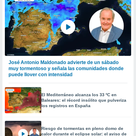
er momento
ic en
o en
 Cookies
en
eb.
y
socios
el
José Antonio Maldonado advierte de un sábado
to de
muy tormentoso y señala las comunidades donde
puede llover con intensidad
la
 en un
 y/o acceder
El Mediterráneo alcanza los 33 ºC en
 de datos
Baleares: el récord insólito que pulveriza
ara
los registros en España
 anuncios
ar perfiles
idad
a, utilizar
Riesgo de tormentas en pleno domo de
calor durante el eclipse solar: el aviso de
a