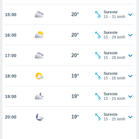
estra
ara seguir
Sureste
e contenido
20°
15:00
15
-
31
km/h
stándares
ACEPTAR
sin coste.
Y
Sureste
CONTINUAR
20°
16:00
 botón
15
-
29
km/h
continuar",
der a la
CONFIGURACIÓN
ndo la
Sureste
20°
17:00
15
-
28
km/h
 de todas
, ya sean
de nuestros
Sureste
19°
18:00
 nos
15
-
26
km/h
 y análisis
tamiento en
Sureste
19°
19:00
15
-
25
km/h
b, así como
un perfil
para
Sureste
19°
20:00
ublicidad y
15
-
25
km/h
do en
 mismo.