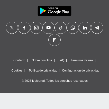
precisa e
ión mediante
, publicidad
dos,
 publicidad
,
ón de
 desarrollo
s.
tros 1199
Contacto
Sobre nosotros
FAQ
Términos de uso
ios
Cookies
Política de privacidad
Configuración de privacidad
© 2026 Meteored. Todos los derechos reservados