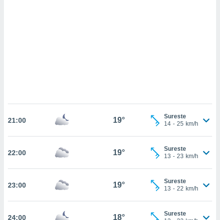
sultar más
 en nuestra
 Cookies
y
ualquier
ento
 botón
ación de
kies
 disponible
e nuestra
.
Sureste
19°
21:00
14
-
25
km/h
IVAMENTE,
Sureste
19°
22:00
as
13
-
23
km/h
 a cookies
 no aceptar
Sureste
19°
23:00
ón de
13
-
22
km/h
uedes
uestro sitio
.com. En
Sureste
18°
24:00