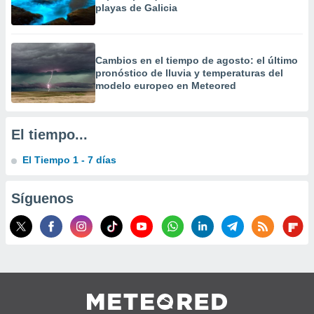
playas de Galicia
 la
da, crear un
personalizar
Cambios en el tiempo de agosto: el último
o, uso de
pronóstico de lluvia y temperaturas del
a la
modelo europeo en Meteored
e contenido
do, medir el
 de la
medir el
El tiempo...
 del
 comprender
El Tiempo 1 - 7 días
 través de
s o a través
nación de
Síguenos
edentes de
fuentes,
y mejora de
os, uso de
ados con el
 seleccionar
o.
calización