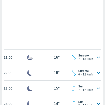
sultar más
 en nuestra
 Cookies
y
ualquier
ento
 botón
ación de
kies
 disponible
e nuestra
.
Sureste
16°
21:00
7
-
13
km/h
IVAMENTE,
Sureste
15°
22:00
as
6
-
12
km/h
 a cookies
 no aceptar
Sur
15°
23:00
ón de
7
-
12
km/h
uedes
uestro sitio
.com. En
Sur
14°
24:00