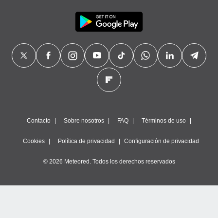
precisa e
ión mediante
, publicidad
dos,
 publicidad
,
ón de
 desarrollo
s.
tros 1199
Contacto
Sobre nosotros
FAQ
Términos de uso
ios
Cookies
Política de privacidad
Configuración de privacidad
© 2026 Meteored. Todos los derechos reservados