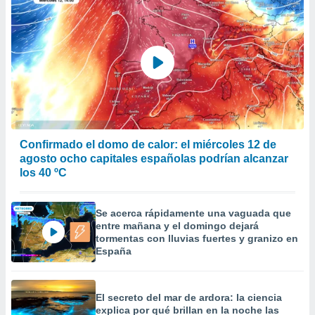
er momento
ic en
o en
 Cookies
en
eb.
y
socios
el
Confirmado el domo de calor: el miércoles 12 de
to de
agosto ocho capitales españolas podrían alcanzar
los 40 ºC
la
 en un
Se acerca rápidamente una vaguada que
 y/o acceder
entre mañana y el domingo dejará
 de datos
tormentas con lluvias fuertes y granizo en
ara
España
 anuncios
ar perfiles
idad
a, utilizar
El secreto del mar de ardora: la ciencia
explica por qué brillan en la noche las
a