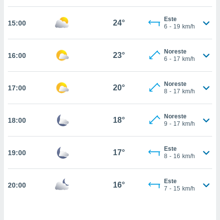
estra
ara seguir
Este
e contenido
24°
15:00
6
-
19
km/h
stándares
ACEPTAR
sin coste.
Y
Noreste
CONTINUAR
23°
16:00
 botón
6
-
17
km/h
continuar",
der a la
CONFIGURACIÓN
ndo la
Noreste
20°
17:00
8
-
17
km/h
 de todas
, ya sean
de nuestros
Noreste
18°
18:00
 nos
9
-
17
km/h
 y análisis
tamiento en
Este
17°
19:00
8
-
16
km/h
b, así como
un perfil
para
Este
16°
20:00
ublicidad y
7
-
15
km/h
do en
 mismo.