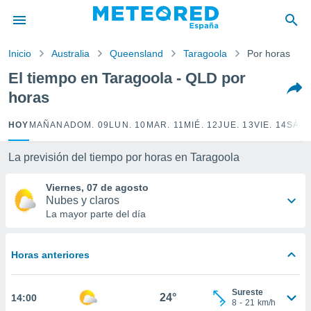
privacidad
o de
Inicio
Australia
Queensland
Taragoola
Por horas
tiempo.com)
borado por
El tiempo en Taragoola - QLD por
es para
horas
ue la
 que se
e calidad.
HOY
MAÑANA
DOM. 09
LUN. 10
MAR. 11
MIÉ. 12
JUE. 13
VIE. 14
SÁB.
eder a este
ediante las
La previsión del tiempo por horas en Taragoola
opciones:
Viernes, 07 de agosto
ookies y
Nubes y claros
e forma
La mayor parte del día
d digital
ada, basada
Horas anteriores
mación
ediante
ecnologías
Sureste
24°
14:00
nos permite
8
-
21
km/h