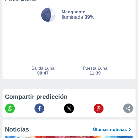
nto,
Menguante
Iluminada
39%
cios
kies,
ores únicos
as similares
nar,
rocesar
onales como
 este sitio
recciones IP
Salida Luna
Puesta Luna
ficadores de
00:47
11:39
 posible
s
 traten tus
nales en
Compartir predicción
 interés
go a lo que
nerte. Para
retirar su
ento u
Noticias
Últimas noticias
 de datos