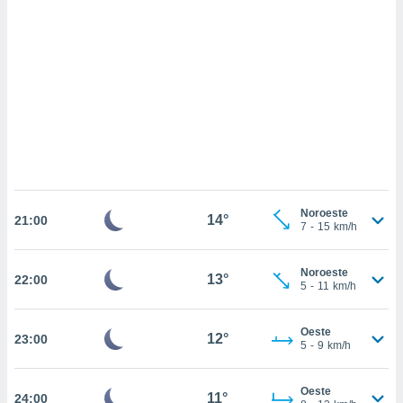
sultar más
 en nuestra
 Cookies
y
ualquier
ento
 botón
ación de
kies
 disponible
e nuestra
.
Noroeste
14°
21:00
7
-
15
km/h
IVAMENTE,
Noroeste
13°
22:00
as
5
-
11
km/h
 a cookies
 no aceptar
Oeste
12°
23:00
ón de
5
-
9
km/h
uedes
uestro sitio
.com. En
Oeste
11°
24:00