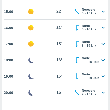
estra
ara seguir
Noroeste
e contenido
22°
15:00
6
-
17
km/h
stándares
ACEPTAR
sin coste.
Y
Norte
CONTINUAR
21°
16:00
 botón
6
-
16
km/h
continuar",
der a la
CONFIGURACIÓN
ndo la
Norte
18°
17:00
8
-
15
km/h
 de todas
, ya sean
de nuestros
Norte
16°
18:00
 nos
10
-
18
km/h
 y análisis
tamiento en
Norte
15°
19:00
10
-
18
km/h
b, así como
un perfil
para
Noroeste
15°
20:00
ublicidad y
9
-
17
km/h
do en
 mismo.