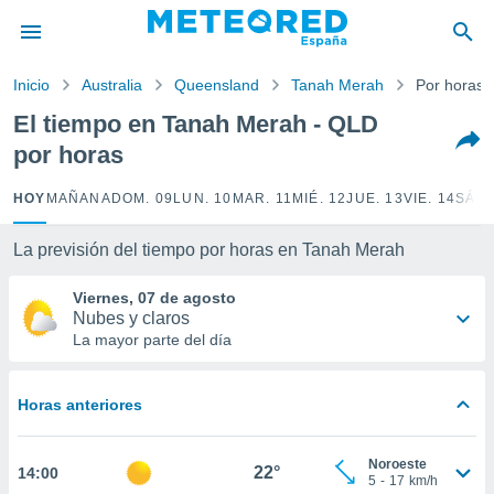
privacidad
o de
Inicio
Australia
Queensland
Tanah Merah
Por horas
tiempo.com)
borado por
El tiempo en Tanah Merah - QLD
es para
por horas
ue la
 que se
e calidad.
HOY
MAÑANA
DOM. 09
LUN. 10
MAR. 11
MIÉ. 12
JUE. 13
VIE. 14
SÁB.
eder a este
ediante las
La previsión del tiempo por horas en Tanah Merah
opciones:
Viernes, 07 de agosto
ookies y
Nubes y claros
e forma
La mayor parte del día
d digital
ada, basada
Horas anteriores
mación
ediante
ecnologías
Noroeste
22°
14:00
nos permite
5
-
17
km/h