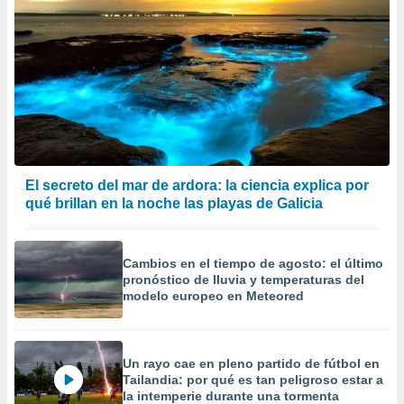
er momento
ic en
o en
 Cookies
en
eb.
y
socios
el
El secreto del mar de ardora: la ciencia explica por
to de
qué brillan en la noche las playas de Galicia
la
 en un
Cambios en el tiempo de agosto: el último
 y/o acceder
pronóstico de lluvia y temperaturas del
 de datos
modelo europeo en Meteored
ara
 anuncios
ar perfiles
Un rayo cae en pleno partido de fútbol en
idad
Tailandia: por qué es tan peligroso estar a
a, utilizar
la intemperie durante una tormenta
a