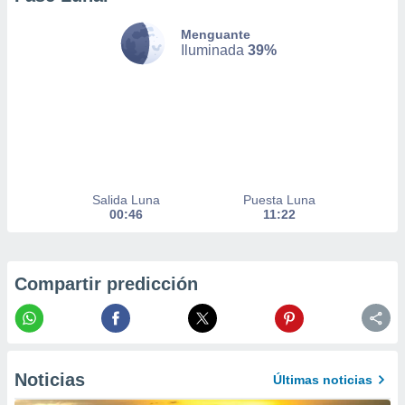
nto,
Menguante
Iluminada
39%
cios
kies,
ores únicos
as similares
nar,
rocesar
onales como
 este sitio
recciones IP
Salida Luna
Puesta Luna
ficadores de
00:46
11:22
 posible
s
 traten tus
nales en
Compartir predicción
 interés
go a lo que
nerte. Para
retirar su
ento u
Noticias
Últimas noticias
 de datos