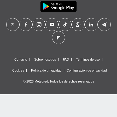
precisa e
ión mediante
, publicidad
dos,
 publicidad
,
ón de
 desarrollo
s.
Contacto
Sobre nosotros
FAQ
Términos de uso
tros 1199
ios
Cookies
Política de privacidad
Configuración de privacidad
© 2026 Meteored. Todos los derechos reservados