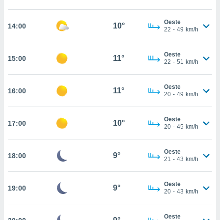
estra
ara seguir
e contenido
Oeste
10°
14:00
22
-
49
km/h
stándares
ACEPTAR
sin coste.
Y
CONTINUAR
Oeste
 botón
11°
15:00
22
-
51
km/h
continuar",
der a la
CONFIGURACIÓN
ndo la
Oeste
11°
16:00
 de todas
20
-
49
km/h
, ya sean
de nuestros
Oeste
 nos
10°
17:00
20
-
45
km/h
 y análisis
tamiento en
Oeste
9°
18:00
b, así como
21
-
43
km/h
un perfil
para
Oeste
ublicidad y
9°
19:00
20
-
43
km/h
do en
 mismo.
Oeste