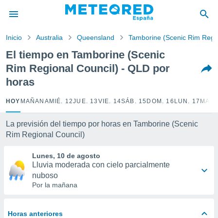
privacidad
o de
Inicio
Australia
Queensland
Tamborine (Scenic Rim Regio
tiempo.com)
borado por
El tiempo en Tamborine (Scenic
es para
Rim Regional Council) - QLD por
ue la
 que se
horas
e calidad.
eder a este
HOY
MAÑANA
MIÉ. 12
JUE. 13
VIE. 14
SÁB. 15
DOM. 16
LUN. 17
MAR.
ediante las
opciones:
La previsión del tiempo por horas en Tamborine (Scenic
ookies y
Rim Regional Council)
e forma
Lunes, 10 de agosto
Lluvia moderada con cielo parcialmente
d digital
ada, basada
nuboso
mación
Por la mañana
ediante
ecnologías
nos permite
Horas anteriores