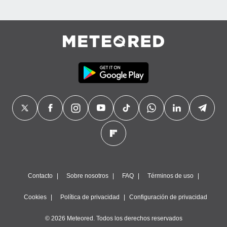
precisa e
ión mediante
, publicidad
dos,
 publicidad
,
ón de
 desarrollo
s.
tros 1199
ios
Contacto
Sobre nosotros
FAQ
Términos de uso
Cookies
Política de privacidad
Configuración de privacidad
© 2026 Meteored. Todos los derechos reservados