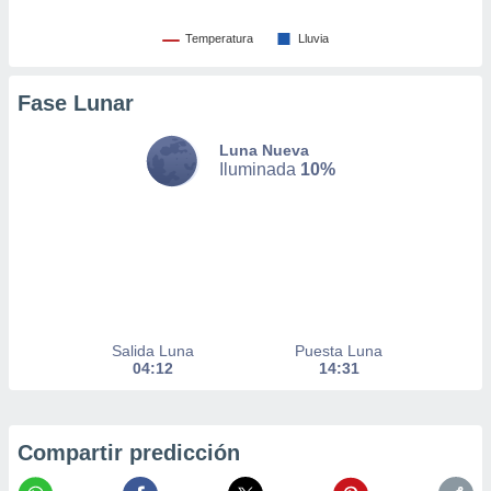
nto,
Temperatura
Lluvia
cios
kies,
Fase Lunar
ores únicos
as similares
Luna Nueva
nar,
Iluminada
10%
rocesar
onales como
 este sitio
recciones IP
ficadores de
 posible
s
 traten tus
nales en
Salida Luna
Puesta Luna
 interés
04:12
14:31
go a lo que
nerte. Para
retirar su
ento u
Compartir predicción
 de datos