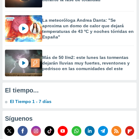
 la
da, crear un
La meteoróloga Andrea Danta: "Se
personalizar
aproxima un domo de calor que dejará
o, uso de
temperaturas de 43 ºC y noches tórridas en
a la
España"
e contenido
do, medir el
 de la
medir el
Más de 50 l/m2: este lunes las tormentas
 del
dejarán lluvias muy fuertes, reventones y
pedrisco en las comunidades del este
 comprender
 través de
s o a través
nación de
El tiempo...
edentes de
fuentes,
El Tiempo 1 - 7 días
y mejora de
os, uso de
ados con el
Síguenos
 seleccionar
o.
calización