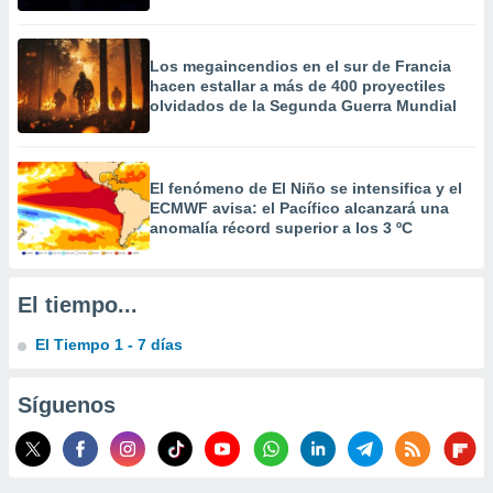
 la
da, crear un
Los megaincendios en el sur de Francia
personalizar
hacen estallar a más de 400 proyectiles
o, uso de
olvidados de la Segunda Guerra Mundial
a la
e contenido
do, medir el
 de la
El fenómeno de El Niño se intensifica y el
medir el
ECMWF avisa: el Pacífico alcanzará una
 del
anomalía récord superior a los 3 ºC
 comprender
 través de
s o a través
El tiempo...
nación de
edentes de
El Tiempo 1 - 7 días
fuentes,
y mejora de
os, uso de
Síguenos
ados con el
 seleccionar
o.
calización