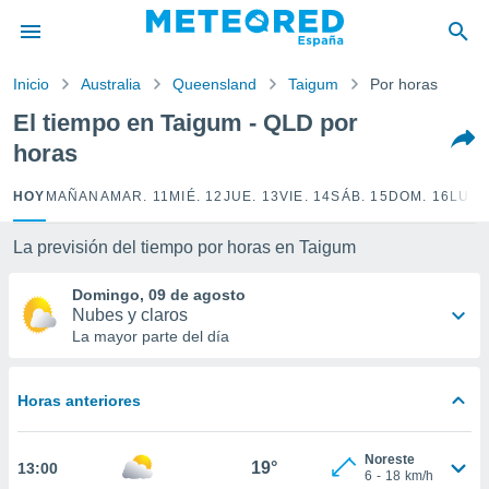
privacidad
o de
Inicio
Australia
Queensland
Taigum
Por horas
tiempo.com)
borado por
El tiempo en Taigum - QLD por
es para
horas
ue la
 que se
e calidad.
HOY
MAÑANA
MAR. 11
MIÉ. 12
JUE. 13
VIE. 14
SÁB. 15
DOM. 16
LUN.
eder a este
ediante las
La previsión del tiempo por horas en Taigum
opciones:
Domingo, 09 de agosto
ookies y
Nubes y claros
e forma
La mayor parte del día
d digital
ada, basada
Horas anteriores
mación
ediante
ecnologías
Noreste
19°
13:00
nos permite
6
-
18
km/h