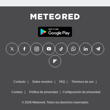
precisa e
ión mediante
, publicidad
dos,
 publicidad
,
ón de
 desarrollo
s.
tros 1199
ios
Contacto
Sobre nosotros
FAQ
Términos de uso
Cookies
Política de privacidad
Configuración de privacidad
© 2026 Meteored. Todos los derechos reservados