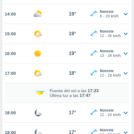
estra
ara seguir
Noreste
e contenido
19°
14:00
8
-
20
km/h
stándares
ACEPTAR
sin coste.
Y
Noreste
CONTINUAR
19°
15:00
 botón
12
-
26
km/h
continuar",
der a la
CONFIGURACIÓN
ndo la
Noreste
19°
16:00
13
-
28
km/h
 de todas
, ya sean
de nuestros
Noreste
18°
17:00
 nos
12
-
28
km/h
 y análisis
Puesta del sol a las
17:23
tamiento en
Última luz a las
17:47
b, así como
un perfil
para
Noreste
17°
18:00
ublicidad y
12
-
24
km/h
do en
Noreste
 mismo.
17°
19:00