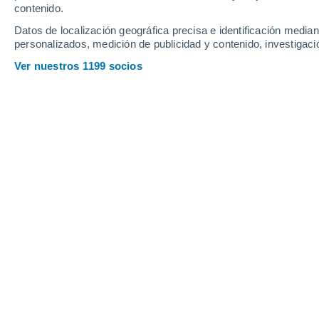
Viernes
7
Sábado
8
contenido.
Datos de localización geográfica precisa e identificación mediant
personalizados, medición de publicidad y contenido, investigació
Ver nuestros 1199 socios
La previsión del tiempo por horas 
VIERNES, 07 DE AGOSTO
La mayor parte del día
Nubes y claros
Salida del sol a las
07:10
Puesta del sol a las
17:16
Primera luz a las
06:41
Última luz a las
17:46
Fase Lunar