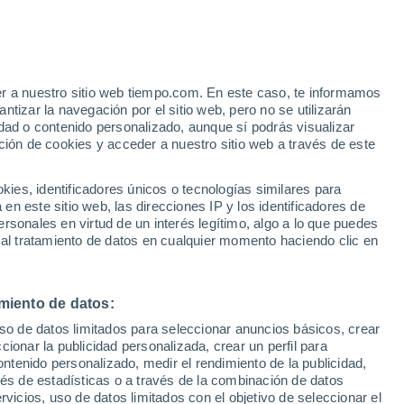
 Swansea
VIENTO
PRECIPITACIÓN
er a nuestro sitio web tiempo.com. En este caso, te informamos
12
15
18
21
00
03
06
09
12
15
18
21
00
tizar la navegación por el sitio web, pero no se utilizarán
dad o contenido personalizado, aunque sí podrás visualizar
ción de cookies y acceder a nuestro sitio web a través de este
15°
14°
es, identificadores únicos o tecnologías similares para
13°
13°
13°
n este sitio web, las direcciones IP y los identificadores de
11°
11°
11°
rsonales en virtud de un interés legítimo, algo a lo que puedes
 al tratamiento de datos en cualquier momento haciendo clic en
9°
8°
7°
6°
5°
miento de datos:
uso de datos limitados para seleccionar anuncios básicos, crear
ccionar la publicidad personalizada, crear un perfil para
ontenido personalizado, medir el rendimiento de la publicidad,
vés de estadísticas o a través de la combinación de datos
rvicios, uso de datos limitados con el objetivo de seleccionar el