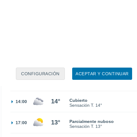
5°
Parcialmente nuboso
02:00
Sensación T.
5°
8°
Parcialmente nuboso
05:00
Sensación T.
9°
9°
Cubierto
08:00
Sensación T.
9°
CONFIGURACIÓN
ACEPTAR Y CONTINUAR
13°
Cubierto
11:00
Sensación T.
13°
14°
Cubierto
14:00
Sensación T.
14°
13°
Parcialmente nuboso
17:00
Sensación T.
13°