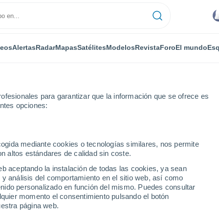
deos
Alertas
Radar
Mapas
Satélites
Modelos
Revista
Foro
El mundo
Esq
ofesionales para garantizar que la información que se ofrece es
entes opciones:
Por horas
ecogida mediante cookies o tecnologías similares, nos permite
on altos estándares de calidad sin coste.
- TAS por horas
eb aceptando la instalación de todas las cookies, ya sean
 y análisis del comportamiento en el sitio web, así como
ntenido personalizado en función del mismo. Puedes consultar
alquier momento el consentimiento pulsando el botón
uestra página web.