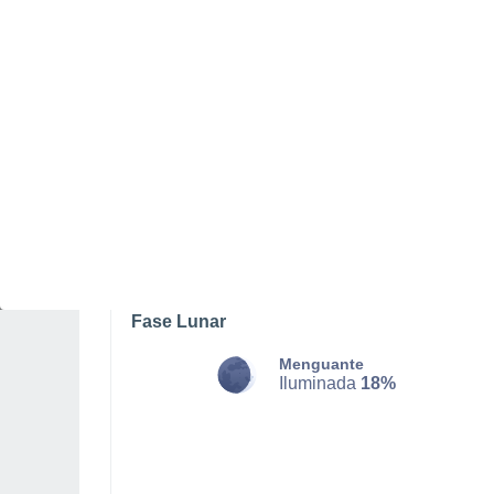
DOMINGO, 09 DE AGOSTO
La mayor parte del día
Parcialmente nuboso
Salida del sol a las
07:08
Puesta del sol a las
17:18
Primera luz a las
06:39
Última luz a las
17:48
Fase Lunar
Menguante
Iluminada
18%