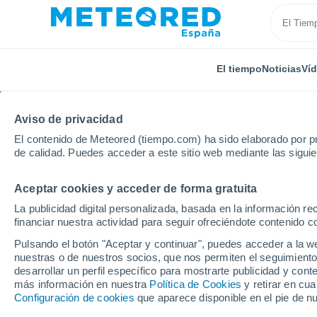
El tiempo
Noticias
Ví
Aviso de privacidad
El contenido de Meteored (tiempo.com) ha sido elaborado por pr
de calidad. Puedes acceder a este sitio web mediante las sigui
Aceptar cookies y acceder de forma gratuita
Inicio
Australia
Estado de Tasmania
Swansea
La publicidad digital personalizada, basada en la información r
financiar nuestra actividad para seguir ofreciéndote contenido c
El tiempo en Swansea 
Pulsando el botón "Aceptar y continuar", puedes acceder a la w
nuestras o de nuestros socios, que nos permiten el seguimiento
desarrollar un perfil específico para mostrarte publicidad y co
El Tiempo 1 - 7 días
Por horas
más información en nuestra
Política de Cookies
y retirar en cu
Configuración de cookies
que aparece disponible en el pie de n