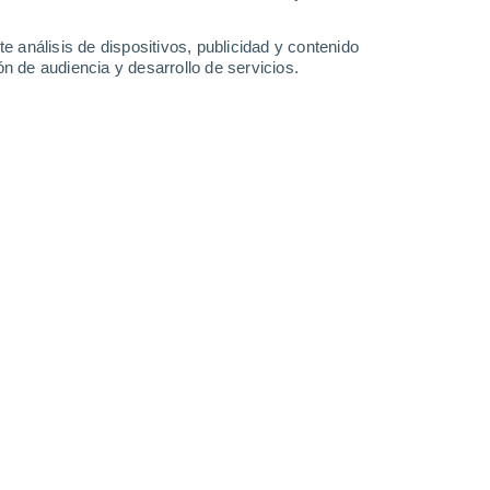
Domingo
9
e análisis de dispositivos, publicidad y contenido
n de audiencia y desarrollo de servicios.
en Swansea
3°
Cielo despejado
02:00
Sensación T.
3°
3°
Cielo despejado
05:00
Sensación T.
2°
4°
Soleado
08:00
Sensación T.
4°
13°
Nubes y claros
11:00
Sensación T.
13°