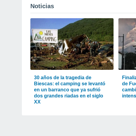
Noticias
30 años de la tragedia de
Finali
Biescas: el camping se levantó
de Fu
en un barranco que ya sufrió
cambió
dos grandes riadas en el siglo
intens
XX