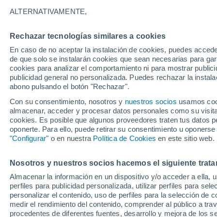
Gráfica del tiempo por horas en
ALTERNATIVAMENTE,
SÍMBOLO
TEMPERATURA
Rechazar tecnologías similares a cookies
En caso de no aceptar la instalación de cookies, puedes acced
00
03
06
09
12
15
18
21
00
03
06
09
de que solo se instalarán cookies que sean necesarias para garan
cookies para analizar el comportamiento ni para mostrar publici
publicidad general no personalizada. Puedes rechazar la instala
abono pulsando el botón "Rechazar".
Con su consentimiento, nosotros y
nuestros socios
usamos cooki
13°
13°
almacenar, acceder y procesar datos personales como su visita e
cookies. Es posible que algunos proveedores traten tus datos pe
10°
oponerte. Para ello, puede retirar su consentimiento u oponerse
8°
"Configurar"
o en nuestra
Política de Cookies
en este sitio web.
6°
5°
5°
5°
4°
Nosotros y nuestros socios hacemos el siguiente trata
3°
3°
Almacenar la información en un dispositivo y/o acceder a ella, 
perfiles para publicidad personalizada, utilizar perfiles para sele
personalizar el contenido, uso de perfiles para la selección de c
medir el rendimiento del contenido, comprender al público a tra
procedentes de diferentes fuentes, desarrollo y mejora de los se