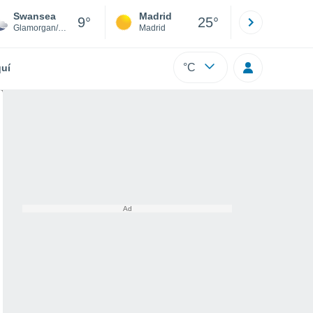
Swansea
Madrid
Barcelona
9°
25°
Glamorgan/Spring Bay
Madrid
Barcelona
°C
uí