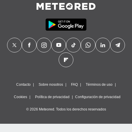
precisa e
ión mediante
, publicidad
dos,
 publicidad
,
ón de
 desarrollo
s.
tros 1199
ios
Contacto
Sobre nosotros
FAQ
Términos de uso
Cookies
Política de privacidad
Configuración de privacidad
© 2026 Meteored. Todos los derechos reservados