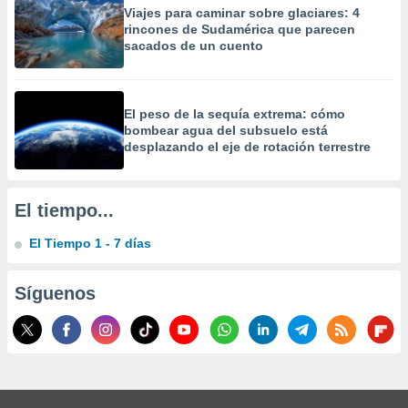
 la
Viajes para caminar sobre glaciares: 4
rincones de Sudamérica que parecen
sacados de un cuento
da, crear un
personalizar
o, uso de
a la
El peso de la sequía extrema: cómo
e contenido
bombear agua del subsuelo está
do, medir el
desplazando el eje de rotación terrestre
 de la
medir el
 del
 comprender
El tiempo...
 través de
s o a través
El Tiempo 1 - 7 días
nación de
edentes de
fuentes,
Síguenos
y mejora de
os, uso de
ados con el
 seleccionar
o.
calización