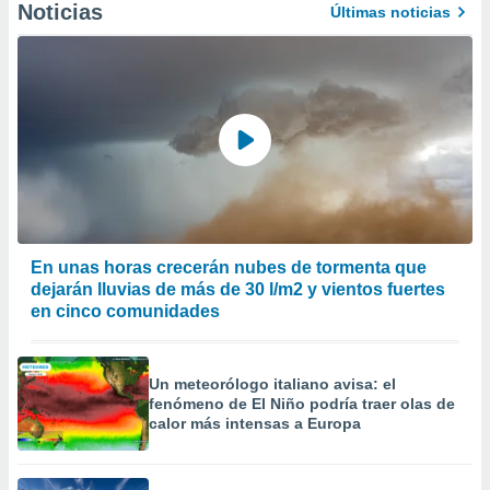
Noticias
Últimas noticias
er momento
ic en
o en
 Cookies
en
eb.
y
socios
el
to de
En unas horas crecerán nubes de tormenta que
dejarán lluvias de más de 30 l/m2 y vientos fuertes
la
en cinco comunidades
 en un
 y/o acceder
 de datos
ara
Un meteorólogo italiano avisa: el
 anuncios
fenómeno de El Niño podría traer olas de
ar perfiles
calor más intensas a Europa
idad
a, utilizar
a