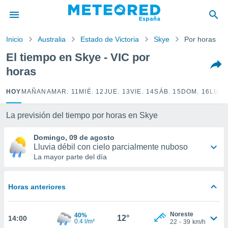
privacidad
o de
Inicio
Australia
Estado de Victoria
Skye
Por horas
tiempo.com)
borado por
El tiempo en Skye - VIC por
es para
horas
ue la
 que se
e calidad.
HOY
MAÑANA
MAR. 11
MIÉ. 12
JUE. 13
VIE. 14
SÁB. 15
DOM. 16
LUN.
eder a este
ediante las
La previsión del tiempo por horas en Skye
opciones:
Domingo, 09 de agosto
ookies y
Lluvia débil con cielo parcialmente nuboso
e forma
La mayor parte del día
d digital
ada, basada
Horas anteriores
mación
ediante
ecnologías
Noreste
40%
12°
14:00
nos permite
0.4 l/m²
22
-
39
km/h