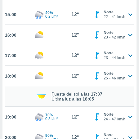
estra
ara seguir
Norte
40%
e contenido
12°
15:00
0.2 l/m²
22
-
41
km/h
stándares
ACEPTAR
sin coste.
Y
Norte
CONTINUAR
12°
16:00
 botón
23
-
42
km/h
continuar",
der a la
CONFIGURACIÓN
ndo la
Norte
13°
17:00
23
-
44
km/h
 de todas
, ya sean
de nuestros
Norte
12°
18:00
 nos
25
-
46
km/h
 y análisis
Puesta del sol a las
17:37
tamiento en
Última luz a las
18:05
b, así como
un perfil
para
Norte
70%
12°
19:00
ublicidad y
0.3 l/m²
24
-
47
km/h
do en
Norte
 mismo.
90%
12°
20:00