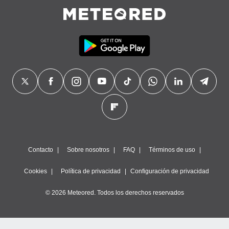
precisa e
ión mediante
, publicidad
dos,
 publicidad
,
ón de
 desarrollo
s.
tros 1199
ios
Contacto
Sobre nosotros
FAQ
Términos de uso
Cookies
Política de privacidad
Configuración de privacidad
© 2026 Meteored. Todos los derechos reservados