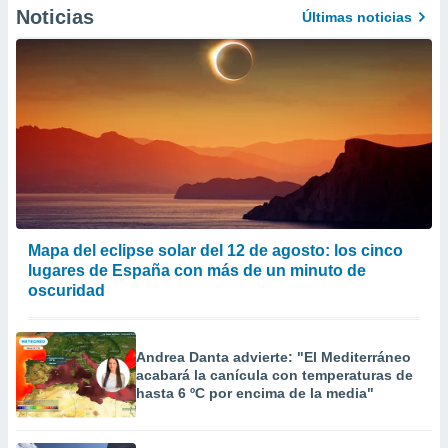
Noticias
er momento
Últimas noticias
ic en
o en
 Cookies
en
eb.
y
socios
el
to de
Mapa del eclipse solar del 12 de agosto: los cinco
lugares de España con más de un minuto de
la
 en un
oscuridad
 y/o acceder
 de datos
ara
Andrea Danta advierte: "El Mediterráneo
 anuncios
acabará la canícula con temperaturas de
ar perfiles
hasta 6 ºC por encima de la media"
idad
a, utilizar
a