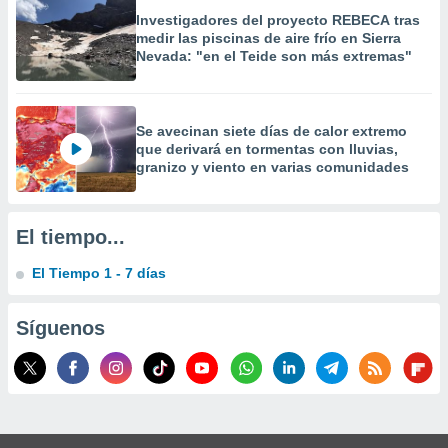
 la
Investigadores del proyecto REBECA tras
medir las piscinas de aire frío en Sierra
da, crear un
Nevada: "en el Teide son más extremas"
personalizar
o, uso de
a la
e contenido
Se avecinan siete días de calor extremo
do, medir el
que derivará en tormentas con lluvias,
 de la
granizo y viento en varias comunidades
medir el
 del
 comprender
El tiempo...
 través de
s o a través
El Tiempo 1 - 7 días
nación de
edentes de
fuentes,
Síguenos
y mejora de
os, uso de
ados con el
 seleccionar
o.
calización