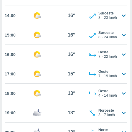
estra
ara seguir
e contenido
Suroeste
16°
14:00
8
-
23
km/h
stándares
ACEPTAR
sin coste.
Y
CONTINUAR
Suroeste
 botón
16°
15:00
8
-
24
km/h
continuar",
der a la
CONFIGURACIÓN
ndo la
Oeste
16°
16:00
 de todas
7
-
22
km/h
, ya sean
de nuestros
Oeste
 nos
15°
17:00
7
-
19
km/h
 y análisis
tamiento en
Oeste
13°
18:00
b, así como
4
-
14
km/h
un perfil
para
Noroeste
ublicidad y
13°
19:00
3
-
7
km/h
do en
 mismo.
Norte