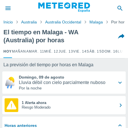
privacidad
o de
Inicio
Australia
Australia Occidental
Malaga
Por hora
tiempo.com)
borado por
El tiempo en Malaga - WA
es para
(Australia) por horas
ue la
 que se
e calidad.
HOY
MAÑANA
MAR. 11
MIÉ. 12
JUE. 13
VIE. 14
SÁB. 15
DOM. 16
LUN.
eder a este
ediante las
La previsión del tiempo por horas en Malaga
opciones:
Domingo, 09 de agosto
ookies y
Lluvia débil con cielo parcialmente nuboso
e forma
Por la noche
d digital
ada, basada
1 Alerta ahora
Riesgo Moderado
mación
ediante
ecnologías
nos permite
Horas anteriores