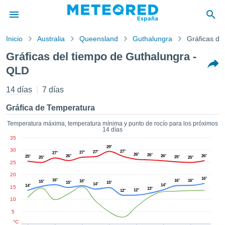
Inicio
Australia
Queensland
Guthalungra
Gráficas de
privacidad
Gráficas del tiempo de Guthalungra -
enido de
QLD
tiempo.com)
aborado por
14 días
7 días
ales para
ar que la
Gráfica de Temperatura
ón que se
de calidad.
Temperatura máxima, temperatura mínima y punto de rocío para los próximos
eder a este
14 días
ediante las
35
 opciones:
29°
30
27°
27°
27°
27°
26°
26°
26°
26°
26°
25°
25°
25°
25°
25
cookies y
20
de forma
16°
16°
16°
16°
16°
15°
15°
15°
uita
14°
14°
14°
15
13°
12°
12°
dad digital
10
ada, basada
5
formación
°C