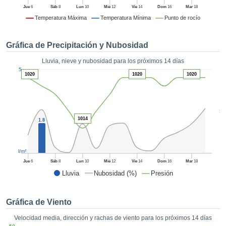
 mediante
Jue
6
Sáb
8
Lun
10
Mié
12
Vie
14
Dom
16
Mar
18
tecnologías
Temperatura Máxima
Temperatura Mínima
Punto de rocío
nos permite
r nuestra
para seguir
Gráfica de Precipitación y Nubosidad
e contenido
estándares
Lluvia, nieve y nubosidad para los próximos 14 días
ACEPTAR
1
 sin coste.
5
Y
1020
1020
1020
CONTINUAR
 el botón
continuar",
ceder a la
CONFIGURACIÓN
5
tando la
1014
1.8
n de todas
s, ya sean
de nuestros
l/m²
 que nos
ten el
Jue
6
Sáb
8
Lun
10
Mié
12
Vie
14
Dom
16
Mar
18
 y análisis
Lluvia
Nubosidad (%)
Presión
tamiento en
b, así como
r un perfil
Gráfica de Viento
ico para
Velocidad media, dirección y rachas de viento para los próximos 14 días
ublicidad y