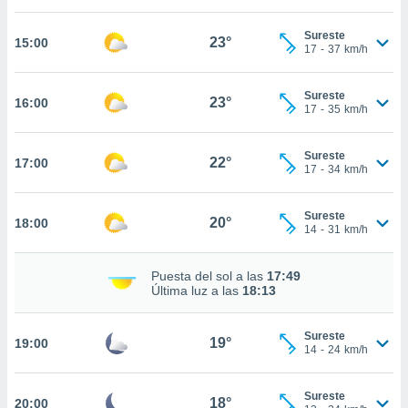
estra
ara seguir
Sureste
e contenido
23°
15:00
17
-
37
km/h
stándares
ACEPTAR
sin coste.
Y
Sureste
CONTINUAR
23°
16:00
 botón
17
-
35
km/h
continuar",
der a la
CONFIGURACIÓN
ndo la
Sureste
22°
17:00
17
-
34
km/h
 de todas
, ya sean
de nuestros
Sureste
20°
18:00
 nos
14
-
31
km/h
 y análisis
Puesta del sol a las
17:49
tamiento en
Última luz a las
18:13
b, así como
un perfil
para
Sureste
19°
19:00
ublicidad y
14
-
24
km/h
do en
Sureste
 mismo.
18°
20:00