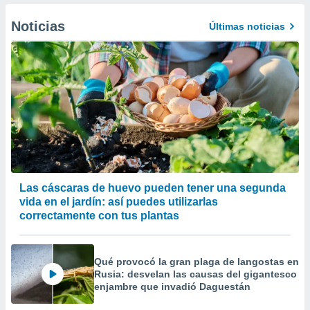
er momento
ic en
Noticias
Últimas noticias
o en
 Cookies
en
eb.
y
socios
el
to de
la
Las cáscaras de huevo pueden tener una segunda
 en un
vida en el jardín: así puedes utilizarlas
 y/o acceder
correctamente con tus plantas
 de datos
ara
 anuncios
Qué provocó la gran plaga de langostas en
ar perfiles
Rusia: desvelan las causas del gigantesco
idad
enjambre que invadió Daguestán
a, utilizar
a