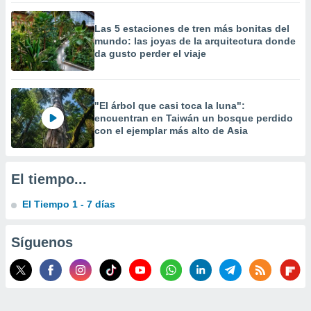
 la
Las 5 estaciones de tren más bonitas del
da, crear un
mundo: las joyas de la arquitectura donde
personalizar
da gusto perder el viaje
o, uso de
a la
e contenido
do, medir el
"El árbol que casi toca la luna":
 de la
encuentran en Taiwán un bosque perdido
medir el
con el ejemplar más alto de Asia
 del
 comprender
 través de
El tiempo...
s o a través
nación de
El Tiempo 1 - 7 días
edentes de
fuentes,
y mejora de
Síguenos
os, uso de
ados con el
 seleccionar
o.
calización