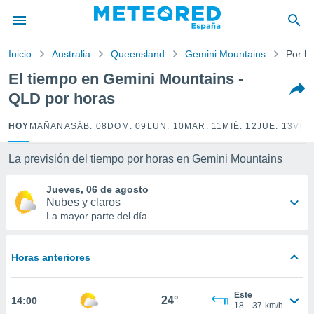
privacidad
o de
Inicio
Australia
Queensland
Gemini Mountains
Por h
tiempo.com)
borado por
El tiempo en Gemini Mountains -
es para
QLD por horas
ue la
 que se
e calidad.
HOY
MAÑANA
SÁB. 08
DOM. 09
LUN. 10
MAR. 11
MIÉ. 12
JUE. 13
VIE.
eder a este
ediante las
La previsión del tiempo por horas en Gemini Mountains
opciones:
Jueves, 06 de agosto
ookies y
Nubes y claros
e forma
La mayor parte del día
d digital
ada, basada
Horas anteriores
mación
ediante
ecnologías
Este
24°
14:00
nos permite
18
-
37
km/h