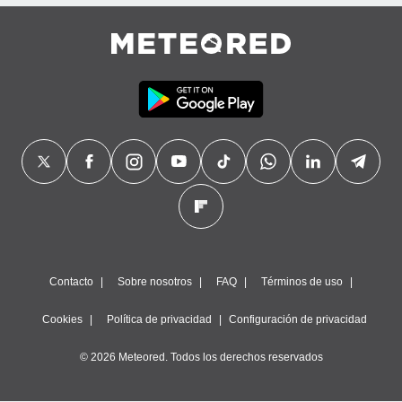
precisa e
ión mediante
, publicidad
dos,
 publicidad
,
ón de
 desarrollo
s.
tros 1199
ios
Contacto
Sobre nosotros
FAQ
Términos de uso
Cookies
Política de privacidad
Configuración de privacidad
© 2026 Meteored. Todos los derechos reservados