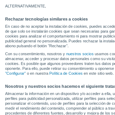
Gráfica del tiempo por horas en 
ALTERNATIVAMENTE,
SÍMBOLO
TEMPERATURA
Rechazar tecnologías similares a cookies
En caso de no aceptar la instalación de cookies, puedes acced
00
03
06
09
12
15
18
21
00
03
06
09
de que solo se instalarán cookies que sean necesarias para garan
cookies para analizar el comportamiento ni para mostrar publici
publicidad general no personalizada. Puedes rechazar la instala
abono pulsando el botón "Rechazar".
18°
Con su consentimiento, nosotros y
nuestros socios
usamos cooki
17°
almacenar, acceder y procesar datos personales como su visita e
15°
cookies. Es posible que algunos proveedores traten tus datos pe
oponerte. Para ello, puede retirar su consentimiento u oponerse
11°
11°
"Configurar"
o en nuestra
Política de Cookies
en este sitio web.
10°
9°
8°
8°
7°
Nosotros y nuestros socios hacemos el siguiente trata
5°
Almacenar la información en un dispositivo y/o acceder a ella, 
perfiles para publicidad personalizada, utilizar perfiles para sele
personalizar el contenido, uso de perfiles para la selección de c
medir el rendimiento del contenido, comprender al público a tra
procedentes de diferentes fuentes, desarrollo y mejora de los se