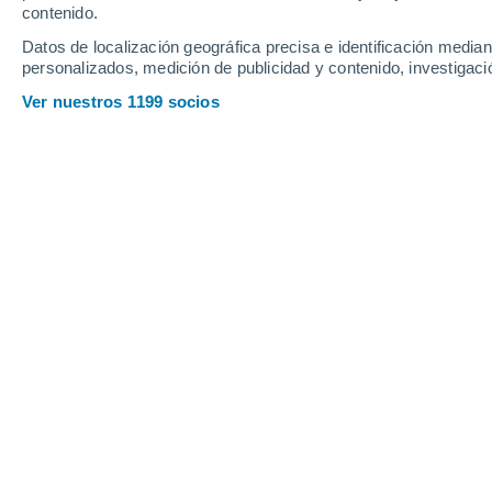
Sábado
8
Domingo
9
contenido.
Datos de localización geográfica precisa e identificación mediant
personalizados, medición de publicidad y contenido, investigació
Ver nuestros 1199 socios
La previsión del tiempo por horas e
SÁBADO, 08 DE AGOSTO
La mayor parte del día
Soleado
Salida del sol a las
06:28
Puesta del sol a las
17:26
Primera luz a las
06:04
Última luz a las
17:50
Fase Lunar