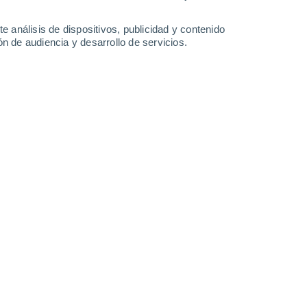
Lunes
10
e análisis de dispositivos, publicidad y contenido
n de audiencia y desarrollo de servicios.
n Egypt
7°
Cielo despejado
02:00
Sensación T.
5°
5°
Cielo despejado
05:00
Sensación T.
3°
10°
Soleado
08:00
Sensación T.
10°
17°
Soleado
11:00
Sensación T.
17°