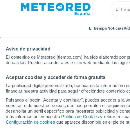
El tiempo
Noticias
Ví
Aviso de privacidad
El contenido de Meteored (tiempo.com) ha sido elaborado por pr
de calidad. Puedes acceder a este sitio web mediante las sigui
Aceptar cookies y acceder de forma gratuita
Inicio
Australia
Queensland
Egypt
Por hora
La publicidad digital personalizada, basada en la información r
financiar nuestra actividad para seguir ofreciéndote contenido c
El tiempo en Egypt - 
Pulsando el botón "Aceptar y continuar", puedes acceder a la w
nuestras o de nuestros socios, que nos permiten el seguimiento
desarrollar un perfil específico para mostrarte publicidad y co
El Tiempo 1 - 7 días
Por horas
más información en nuestra
Política de Cookies
y retirar en cu
Configuración de cookies
que aparece disponible en el pie de n