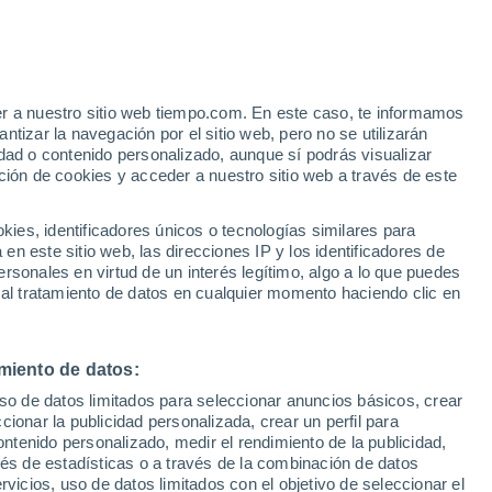
Egypt
VIENTO
PRECIPITACIÓN
er a nuestro sitio web tiempo.com. En este caso, te informamos
12
15
18
21
00
03
06
09
12
15
18
21
00
tizar la navegación por el sitio web, pero no se utilizarán
dad o contenido personalizado, aunque sí podrás visualizar
ción de cookies y acceder a nuestro sitio web a través de este
es, identificadores únicos o tecnologías similares para
16°
n este sitio web, las direcciones IP y los identificadores de
15°
15°
rsonales en virtud de un interés legítimo, algo a lo que puedes
13°
13°
13°
12°
 al tratamiento de datos en cualquier momento haciendo clic en
11°
11°
11°
11°
10°
10°
miento de datos:
uso de datos limitados para seleccionar anuncios básicos, crear
ccionar la publicidad personalizada, crear un perfil para
3.1
ontenido personalizado, medir el rendimiento de la publicidad,
vés de estadísticas o a través de la combinación de datos
rvicios, uso de datos limitados con el objetivo de seleccionar el