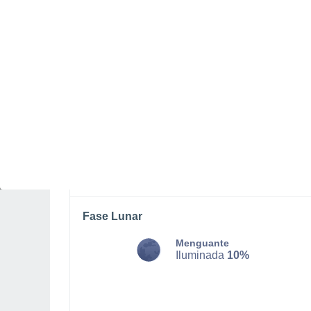
LUNES, 10 DE AGOSTO
De madrugada
Lluvia débil con cielo
parcialmente nuboso
Salida del sol a las
06:27
Puesta del sol a las
17:27
Primera luz a las
06:02
Última luz a las
17:51
Fase Lunar
Menguante
Iluminada
10%