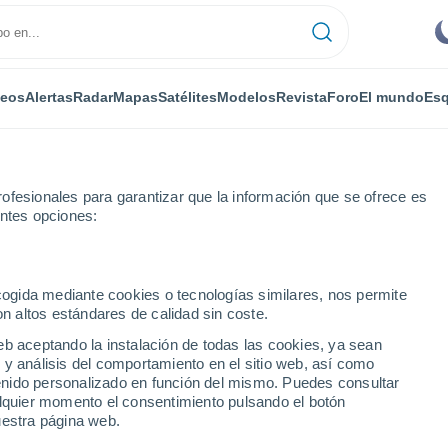
deos
Alertas
Radar
Mapas
Satélites
Modelos
Revista
Foro
El mundo
Esq
ofesionales para garantizar que la información que se ofrece es
entes opciones:
s
ecogida mediante cookies o tecnologías similares, nos permite
on altos estándares de calidad sin coste.
QLD por horas
eb aceptando la instalación de todas las cookies, ya sean
 y análisis del comportamiento en el sitio web, así como
ntenido personalizado en función del mismo. Puedes consultar
alquier momento el consentimiento pulsando el botón
uestra página web.