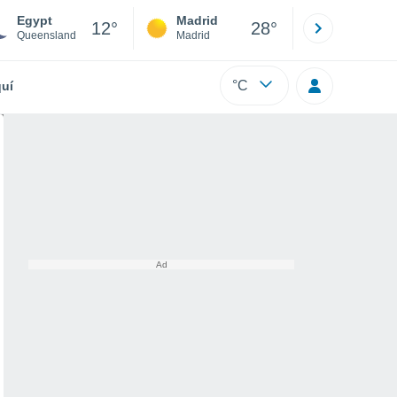
Egypt
Madrid
Barcelona
12°
28°
Queensland
Madrid
Barcelona
°C
uí