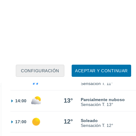
10°
Cubierto
02:00
Sensación T.
9°
11°
Niebla
05:00
Sensación T.
11°
13°
Niebla
08:00
Sensación T.
13°
CONFIGURACIÓN
ACEPTAR Y CONTINUAR
60%
11°
Lluvia débil
11:00
3.1 l/m²
Sensación T.
11°
13°
Parcialmente nuboso
14:00
Sensación T.
13°
12°
Soleado
17:00
Sensación T.
12°