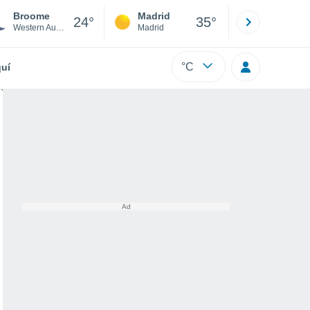
Broome
Madrid
Barcelona
24°
35°
Western Australia
Madrid
Barcelona
°C
uí