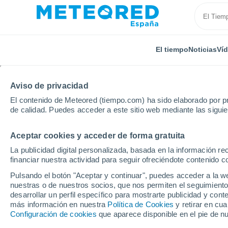
El tiempo
Noticias
Ví
Aviso de privacidad
El contenido de Meteored (tiempo.com) ha sido elaborado por pr
de calidad. Puedes acceder a este sitio web mediante las sigui
Aceptar cookies y acceder de forma gratuita
Inicio
Australia
Australia Occidental
Broome
La publicidad digital personalizada, basada en la información r
financiar nuestra actividad para seguir ofreciéndote contenido c
El tiempo en Broome -
Pulsando el botón "Aceptar y continuar", puedes acceder a la w
nuestras o de nuestros socios, que nos permiten el seguimiento
desarrollar un perfil específico para mostrarte publicidad y co
El Tiempo 1 - 7 días
Por horas
más información en nuestra
Política de Cookies
y retirar en cu
Configuración de cookies
que aparece disponible en el pie de n