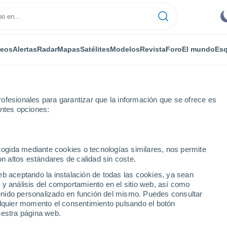
deos
Alertas
Radar
Mapas
Satélites
Modelos
Revista
Foro
El mundo
Esq
ofesionales para garantizar que la información que se ofrece es
entes opciones:
Por horas
ecogida mediante cookies o tecnologías similares, nos permite
on altos estándares de calidad sin coste.
 WA por horas
eb aceptando la instalación de todas las cookies, ya sean
 y análisis del comportamiento en el sitio web, así como
ntenido personalizado en función del mismo. Puedes consultar
alquier momento el consentimiento pulsando el botón
uestra página web.