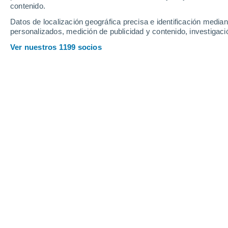
Jueves
6
Viernes
7
contenido.
Datos de localización geográfica precisa e identificación mediant
personalizados, medición de publicidad y contenido, investigació
Ver nuestros 1199 socios
La previsión del tiempo por horas 
JUEVES, 06 DE AGOSTO
La mayor parte del día
Soleado
Salida del sol a las
06:15
Puesta del sol a las
17:38
Primera luz a las
05:53
Última luz a las
18:01
Fase Lunar