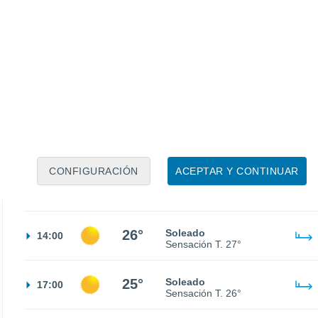
23°
Cielo despejado
02:00
Sensación T.
22°
23°
Cielo despejado
05:00
Sensación T.
23°
23°
Soleado
08:00
Sensación T.
24°
CONFIGURACIÓN
ACEPTAR Y CONTINUAR
25°
Soleado
11:00
Sensación T.
26°
26°
Soleado
14:00
Sensación T.
27°
25°
Soleado
17:00
Sensación T.
26°