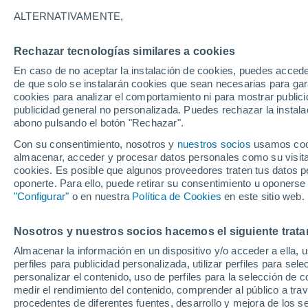
Gráfica del tiempo por horas en
ALTERNATIVAMENTE,
SÍMBOLO
TEMPERATURA
Rechazar tecnologías similares a cookies
En caso de no aceptar la instalación de cookies, puedes acced
00
03
06
09
12
15
18
21
00
03
06
09
de que solo se instalarán cookies que sean necesarias para garan
cookies para analizar el comportamiento ni para mostrar publici
publicidad general no personalizada. Puedes rechazar la instala
abono pulsando el botón "Rechazar".
Con su consentimiento, nosotros y
nuestros socios
usamos cooki
almacenar, acceder y procesar datos personales como su visita e
cookies. Es posible que algunos proveedores traten tus datos pe
oponerte. Para ello, puede retirar su consentimiento u oponerse
26°
26°
"Configurar"
o en nuestra
Política de Cookies
en este sitio web.
25°
24°
23°
23°
23°
23°
23°
22°
22°
Nosotros y nuestros socios hacemos el siguiente trata
Almacenar la información en un dispositivo y/o acceder a ella, 
perfiles para publicidad personalizada, utilizar perfiles para sele
personalizar el contenido, uso de perfiles para la selección de c
medir el rendimiento del contenido, comprender al público a tra
procedentes de diferentes fuentes, desarrollo y mejora de los se