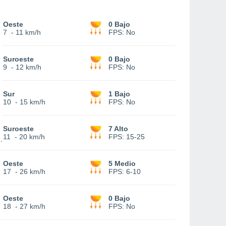
Oeste
0 Bajo
7
-
11 km/h
FPS:
No
Suroeste
0 Bajo
9
-
12 km/h
FPS:
No
Sur
1 Bajo
10
-
15 km/h
FPS:
No
Suroeste
7 Alto
11
-
20 km/h
FPS:
15-25
Oeste
5 Medio
17
-
26 km/h
FPS:
6-10
Oeste
0 Bajo
18
-
27 km/h
FPS:
No