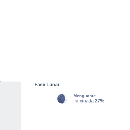
SÁBADO, 08 DE AGOSTO
La mayor parte del día
Soleado
Salida del sol a las
06:14
Puesta del sol a las
17:38
Primera luz a las
05:52
Última luz a las
18:01
Fase Lunar
Menguante
Iluminada
27%