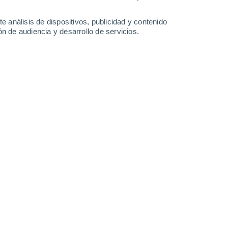
Sábado
8
e análisis de dispositivos, publicidad y contenido
n de audiencia y desarrollo de servicios.
en Broome
23°
Cielo despejado
02:00
Sensación T.
23°
23°
Cielo despejado
05:00
Sensación T.
23°
23°
Soleado
08:00
Sensación T.
24°
26°
Soleado
11:00
Sensación T.
27°