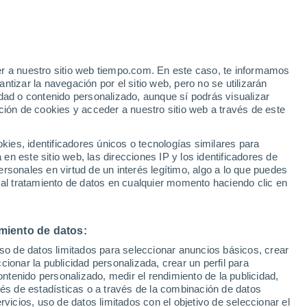
 Broome
VIENTO
PRECIPITACIÓN
er a nuestro sitio web tiempo.com. En este caso, te informamos
12
15
18
21
00
03
06
09
12
15
18
21
00
tizar la navegación por el sitio web, pero no se utilizarán
dad o contenido personalizado, aunque sí podrás visualizar
ción de cookies y acceder a nuestro sitio web a través de este
es, identificadores únicos o tecnologías similares para
n este sitio web, las direcciones IP y los identificadores de
rsonales en virtud de un interés legítimo, algo a lo que puedes
27°
 al tratamiento de datos en cualquier momento haciendo clic en
26°
26°
25°
25°
25°
24°
24°
24°
23°
23°
23°
23°
miento de datos:
uso de datos limitados para seleccionar anuncios básicos, crear
ccionar la publicidad personalizada, crear un perfil para
ontenido personalizado, medir el rendimiento de la publicidad,
vés de estadísticas o a través de la combinación de datos
rvicios, uso de datos limitados con el objetivo de seleccionar el