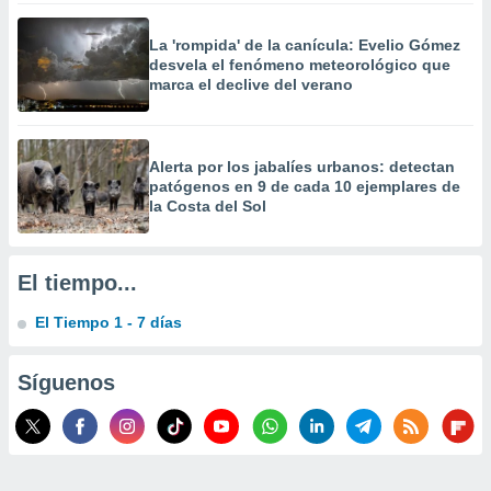
 la
La 'rompida' de la canícula: Evelio Gómez
da, crear un
desvela el fenómeno meteorológico que
personalizar
marca el declive del verano
o, uso de
a la
e contenido
do, medir el
Alerta por los jabalíes urbanos: detectan
 de la
patógenos en 9 de cada 10 ejemplares de
medir el
la Costa del Sol
 del
 comprender
 través de
El tiempo...
s o a través
nación de
El Tiempo 1 - 7 días
edentes de
fuentes,
y mejora de
Síguenos
os, uso de
ados con el
 seleccionar
o.
calización