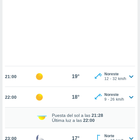
sultar más
 en nuestra
 Cookies
y
ualquier
ento
 botón
ación de
kies
 disponible
e nuestra
.
Noreste
19°
21:00
12
-
32
km/h
IVAMENTE,
Noreste
18°
22:00
as
9
-
26
km/h
 a cookies
 no aceptar
Puesta del sol a las
21:28
ón de
Última luz a las
22:00
uedes
uestro sitio
.com. En
Norte
17°
23:00