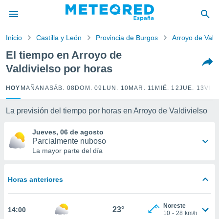
privacidad
o de
Inicio
Castilla y León
Provincia de Burgos
Arroyo de Valdi
tiempo.com)
borado por
El tiempo en Arroyo de
es para
Valdivielso por horas
ue la
 que se
e calidad.
HOY
MAÑANA
SÁB. 08
DOM. 09
LUN. 10
MAR. 11
MIÉ. 12
JUE. 13
VIE.
eder a este
ediante las
La previsión del tiempo por horas en Arroyo de Valdivielso
opciones:
Jueves, 06 de agosto
ookies y
Parcialmente nuboso
e forma
La mayor parte del día
d digital
ada, basada
Horas anteriores
mación
ediante
ecnologías
Noreste
23°
14:00
nos permite
10
-
28
km/h