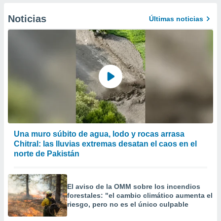
er momento
ic en
Noticias
Últimas noticias
o en
 Cookies
en
eb.
y
socios
el
to de
la
Una muro súbito de agua, lodo y rocas arrasa
 en un
Chitral: las lluvias extremas desatan el caos en el
 y/o acceder
norte de Pakistán
 de datos
ara
 anuncios
El aviso de la OMM sobre los incendios
ar perfiles
forestales: "el cambio climático aumenta el
idad
riesgo, pero no es el único culpable
a, utilizar
a