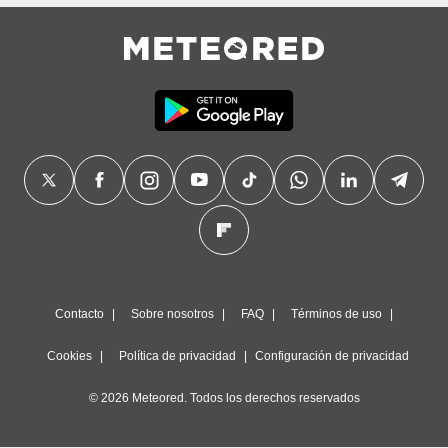
precisa e
ión mediante
, publicidad
dos,
 publicidad
,
ón de
 desarrollo
s.
tros 1199
ios
Contacto
Sobre nosotros
FAQ
Términos de uso
Cookies
Política de privacidad
Configuración de privacidad
© 2026 Meteored. Todos los derechos reservados