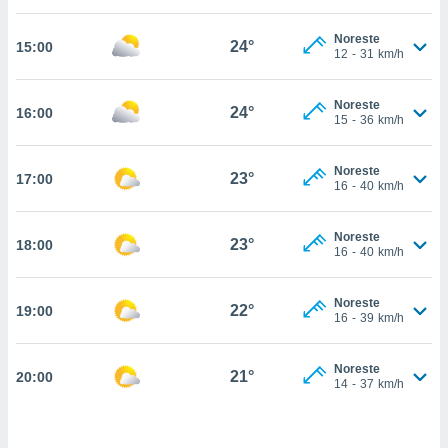
estra
ara seguir
Noreste
e contenido
24°
15:00
12
-
31
km/h
stándares
ACEPTAR
sin coste.
Y
Noreste
CONTINUAR
24°
16:00
 botón
15
-
36
km/h
continuar",
der a la
CONFIGURACIÓN
ndo la
Noreste
23°
17:00
16
-
40
km/h
 de todas
, ya sean
de nuestros
Noreste
23°
18:00
 nos
16
-
40
km/h
 y análisis
tamiento en
Noreste
22°
19:00
16
-
39
km/h
b, así como
un perfil
para
Noreste
21°
20:00
ublicidad y
14
-
37
km/h
do en
 mismo.