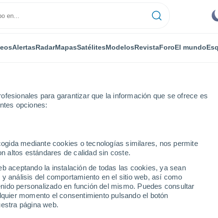
deos
Alertas
Radar
Mapas
Satélites
Modelos
Revista
Foro
El mundo
Esq
ofesionales para garantizar que la información que se ofrece es
entes opciones:
na
Por horas
ecogida mediante cookies o tecnologías similares, nos permite
on altos estándares de calidad sin coste.
a por horas
eb aceptando la instalación de todas las cookies, ya sean
 y análisis del comportamiento en el sitio web, así como
ntenido personalizado en función del mismo. Puedes consultar
alquier momento el consentimiento pulsando el botón
uestra página web.