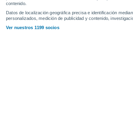
Sábado
8
Domingo
9
contenido.
Datos de localización geográfica precisa e identificación mediant
personalizados, medición de publicidad y contenido, investigació
Ver nuestros 1199 socios
La previsión del tiempo por horas e
SÁBADO, 08 DE AGOSTO
1 Alerta ahora
Riesgo Moderado
La mayor parte del día
Soleado
Salida del sol a las
06:51
Puesta del sol a las
20:59
Primera luz a las
06:21
Última luz a las
21:30