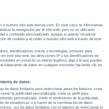
Argentona
VIENTO
PRECIPITACIÓN
er a nuestro sitio web tiempo.com. En este caso, te informamos
12
15
18
21
00
03
06
09
12
15
18
21
00
tizar la navegación por el sitio web, pero no se utilizarán
dad o contenido personalizado, aunque sí podrás visualizar
ción de cookies y acceder a nuestro sitio web a través de este
es, identificadores únicos o tecnologías similares para
32°
n este sitio web, las direcciones IP y los identificadores de
32°
31°
rsonales en virtud de un interés legítimo, algo a lo que puedes
31°
30°
30°
 al tratamiento de datos en cualquier momento haciendo clic en
29°
29°
26°
26°
25°
25°
24°
miento de datos:
uso de datos limitados para seleccionar anuncios básicos, crear
ccionar la publicidad personalizada, crear un perfil para
ontenido personalizado, medir el rendimiento de la publicidad,
vés de estadísticas o a través de la combinación de datos
rvicios, uso de datos limitados con el objetivo de seleccionar el