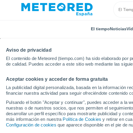
El tiempo
Noticias
Ví
Aviso de privacidad
El contenido de Meteored (tiempo.com) ha sido elaborado por pr
de calidad. Puedes acceder a este sitio web mediante las sigui
Aceptar cookies y acceder de forma gratuita
Inicio
Cataluña
Provincia de Barcelona
Argento
La publicidad digital personalizada, basada en la información r
financiar nuestra actividad para seguir ofreciéndote contenido c
El tiempo en Argenton
Pulsando el botón "Aceptar y continuar", puedes acceder a la w
nuestras o de nuestros socios, que nos permiten el seguimiento
desarrollar un perfil específico para mostrarte publicidad y co
El Tiempo 1 - 7 días
Por horas
más información en nuestra
Política de Cookies
y retirar en cu
Configuración de cookies
que aparece disponible en el pie de n