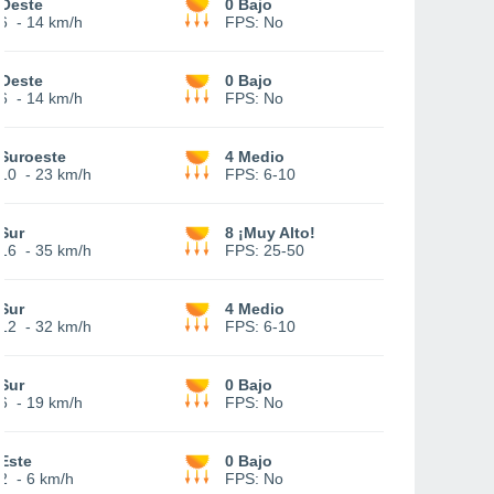
Oeste
0 Bajo
6
-
14 km/h
FPS:
No
Oeste
0 Bajo
6
-
14 km/h
FPS:
No
Suroeste
4 Medio
10
-
23 km/h
FPS:
6-10
Sur
8 ¡Muy Alto!
16
-
35 km/h
FPS:
25-50
Sur
4 Medio
12
-
32 km/h
FPS:
6-10
Sur
0 Bajo
6
-
19 km/h
FPS:
No
Este
0 Bajo
2
-
6 km/h
FPS:
No