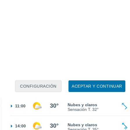
25°
Cielo despejado
02:00
Sensación T.
26°
24°
Cielo despejado
05:00
Sensación T.
25°
25°
Soleado
08:00
CONFIGURACIÓN
ACEPTAR Y CONTINUAR
Sensación T.
26°
30°
Nubes y claros
11:00
Sensación T.
32°
30°
Nubes y claros
14:00
Sensación T.
35°