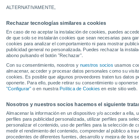
Gráfica del tiempo por horas en 
ALTERNATIVAMENTE,
SÍMBOLO
TEMPERATURA
Rechazar tecnologías similares a cookies
En caso de no aceptar la instalación de cookies, puedes acced
00
03
06
09
12
15
18
21
00
03
06
09
de que solo se instalarán cookies que sean necesarias para garan
cookies para analizar el comportamiento ni para mostrar publici
publicidad general no personalizada. Puedes rechazar la instala
abono pulsando el botón "Rechazar".
Con su consentimiento, nosotros y
nuestros socios
usamos cooki
almacenar, acceder y procesar datos personales como su visita e
31°
cookies. Es posible que algunos proveedores traten tus datos pe
30°
30°
oponerte. Para ello, puede retirar su consentimiento u oponerse
29°
"Configurar"
o en nuestra
Política de Cookies
en este sitio web.
27°
26°
25°
25°
25°
24°
24°
Nosotros y nuestros socios hacemos el siguiente trata
Almacenar la información en un dispositivo y/o acceder a ella, 
perfiles para publicidad personalizada, utilizar perfiles para sele
personalizar el contenido, uso de perfiles para la selección de c
medir el rendimiento del contenido, comprender al público a tra
procedentes de diferentes fuentes, desarrollo y mejora de los se