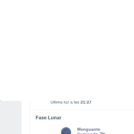
Salida Luna
Puesta Luna
02:28
18:52
LUNES, 10 DE AGOSTO
La mayor parte del día
Nubes y claros
Salida del sol a las
06:53
Puesta del sol a las
20:56
Primera luz a las
06:23
Última luz a las
21:27
Fase Lunar
Menguante