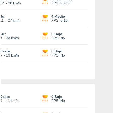
12
-
30 km/h
FPS:
25-50
Sur
4 Medio
11
-
27 km/h
FPS:
6-10
Sur
0 Bajo
9
-
23 km/h
FPS:
No
Oeste
0 Bajo
5
-
13 km/h
FPS:
No
Oeste
0 Bajo
5
-
11 km/h
FPS:
No