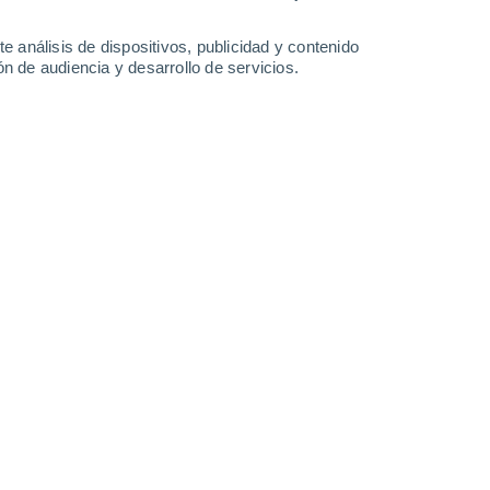
Lunes
10
e análisis de dispositivos, publicidad y contenido
n de audiencia y desarrollo de servicios.
n Argentona
25°
Cielo despejado
02:00
Sensación T.
27°
24°
Cielo despejado
05:00
Sensación T.
23°
25°
Soleado
08:00
Sensación T.
27°
30°
Soleado
11:00
Sensación T.
32°