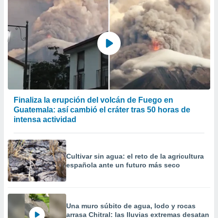
er momento
ic en
o en
 Cookies
en
eb.
y
socios
el
Finaliza la erupción del volcán de Fuego en
to de
Guatemala: así cambió el cráter tras 50 horas de
intensa actividad
la
 en un
 y/o acceder
Cultivar sin agua: el reto de la agricultura
 de datos
española ante un futuro más seco
ara
 anuncios
ar perfiles
idad
a, utilizar
Una muro súbito de agua, lodo y rocas
arrasa Chitral: las lluvias extremas desatan
a