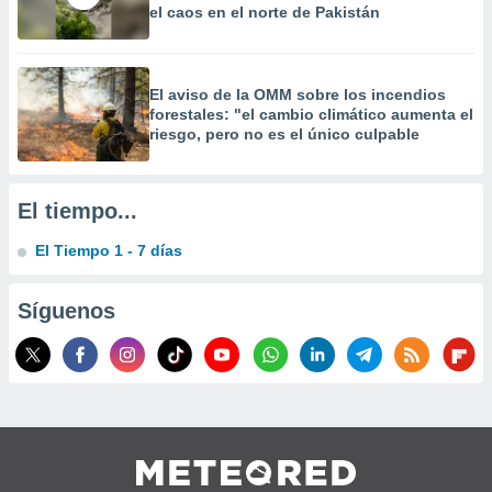
el caos en el norte de Pakistán
 la
da, crear un
personalizar
El aviso de la OMM sobre los incendios
o, uso de
forestales: "el cambio climático aumenta el
a la
riesgo, pero no es el único culpable
e contenido
do, medir el
 de la
medir el
El tiempo...
 del
 comprender
El Tiempo 1 - 7 días
 través de
s o a través
nación de
Síguenos
edentes de
fuentes,
y mejora de
os, uso de
ados con el
 seleccionar
o.
calización