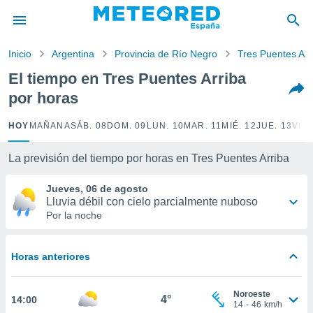
privacidad
o de
Inicio
Argentina
Provincia de Río Negro
Tres Puentes Arr
tiempo.com)
borado por
El tiempo en Tres Puentes Arriba
es para
por horas
ue la
 que se
e calidad.
HOY
MAÑANA
SÁB. 08
DOM. 09
LUN. 10
MAR. 11
MIÉ. 12
JUE. 13
VIE.
eder a este
ediante las
La previsión del tiempo por horas en Tres Puentes Arriba
opciones:
Jueves, 06 de agosto
ookies y
Lluvia débil con cielo parcialmente nuboso
e forma
Por la noche
d digital
ada, basada
Horas anteriores
mación
ediante
ecnologías
Noroeste
4°
14:00
nos permite
14
-
46
km/h