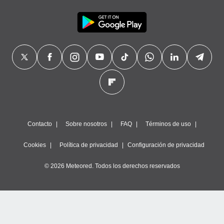
precisa e
ión mediante
, publicidad
dos,
 publicidad
,
ón de
 desarrollo
s.
tros 1199
Contacto
Sobre nosotros
FAQ
Términos de uso
ios
Cookies
Política de privacidad
Configuración de privacidad
© 2026 Meteored. Todos los derechos reservados