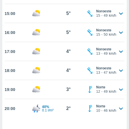
estra
ara seguir
Noroeste
e contenido
5°
15:00
15
-
49
km/h
stándares
ACEPTAR
sin coste.
Y
Noroeste
CONTINUAR
5°
16:00
 botón
15
-
50
km/h
continuar",
der a la
CONFIGURACIÓN
ndo la
Noroeste
4°
17:00
13
-
49
km/h
 de todas
, ya sean
de nuestros
Noroeste
4°
18:00
 nos
13
-
47
km/h
 y análisis
tamiento en
Norte
3°
19:00
12
-
49
km/h
b, así como
un perfil
para
Norte
40%
2°
20:00
ublicidad y
0.1 l/m²
10
-
46
km/h
do en
 mismo.