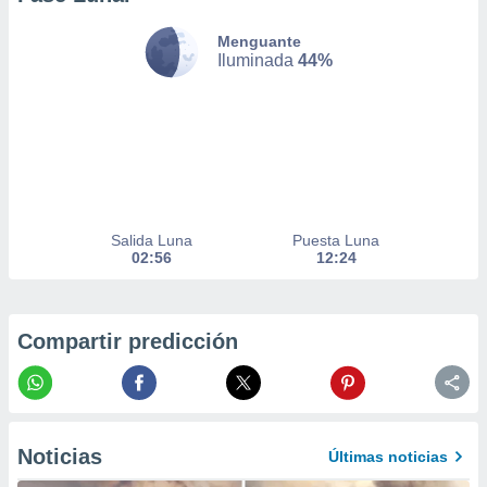
nto,
Menguante
Iluminada
44%
cios
kies,
ores únicos
as similares
nar,
rocesar
onales como
 este sitio
recciones IP
Salida Luna
Puesta Luna
ficadores de
02:56
12:24
 posible
s
 traten tus
nales en
Compartir predicción
 interés
go a lo que
nerte. Para
retirar su
ento u
Noticias
Últimas noticias
 de datos