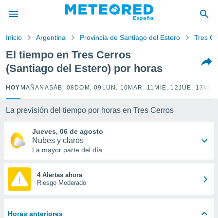
privacidad
o de
Inicio
Argentina
Provincia de Santiago del Estero
Tres Ce
tiempo.com)
borado por
El tiempo en Tres Cerros
es para
(Santiago del Estero) por horas
ue la
 que se
e calidad.
HOY
MAÑANA
SÁB. 08
DOM. 09
LUN. 10
MAR. 11
MIÉ. 12
JUE. 13
VIE.
eder a este
ediante las
La previsión del tiempo por horas en Tres Cerros
opciones:
Jueves, 06 de agosto
ookies y
Nubes y claros
e forma
La mayor parte del día
d digital
ada, basada
4 Alertas ahora
Riesgo Moderado
mación
ediante
ecnologías
nos permite
Horas anteriores