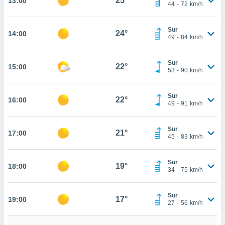
25°
13:00
te
44
-
72
km/h
 de que
talarán
Sur
e sean
24°
14:00
49
-
84
km/h
para
a
por el sitio
Sur
22°
15:00
o se
53
-
90
km/h
cookies para
Sur
nto ni para
22°
16:00
49
-
91
km/h
licidad o
ado, aunque
Sur
21°
17:00
sualizar
45
-
83
km/h
general no
ada. Puedes
Sur
 instalación
19°
18:00
34
-
75
km/h
y acceder a
io web a
ste abono
Sur
17°
19:00
27
-
56
km/h
 botón
.