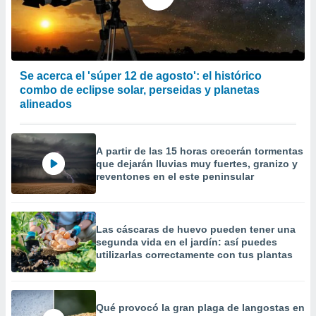
precisa e
ión mediante
, publicidad
Se acerca el 'súper 12 de agosto': el histórico
dos,
combo de eclipse solar, perseidas y planetas
 publicidad
,
alineados
ón de
 desarrollo
s.
A partir de las 15 horas crecerán tormentas
que dejarán lluvias muy fuertes, granizo y
tros 1199
reventones en el este peninsular
ios
Las cáscaras de huevo pueden tener una
segunda vida en el jardín: así puedes
utilizarlas correctamente con tus plantas
Qué provocó la gran plaga de langostas en