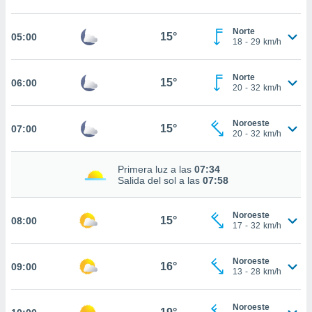
estra
ara seguir
e contenido
Norte
15°
05:00
18
-
29
km/h
stándares
ACEPTAR
sin coste.
Y
CONTINUAR
Norte
 botón
15°
06:00
20
-
32
km/h
continuar",
der a la
CONFIGURACIÓN
ndo la
Noroeste
15°
07:00
 de todas
20
-
32
km/h
, ya sean
de nuestros
Primera luz a las
07:34
 nos
Salida del sol a las
07:58
 y análisis
tamiento en
Noroeste
15°
08:00
b, así como
17
-
32
km/h
un perfil
para
Noroeste
ublicidad y
16°
09:00
13
-
28
km/h
do en
 mismo.
Noroeste