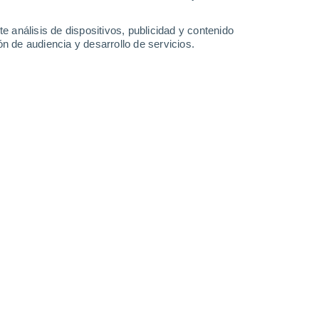
Viernes
7
e análisis de dispositivos, publicidad y contenido
n de audiencia y desarrollo de servicios.
 Totoral
17°
Nubes y claros
02:00
Sensación T.
17°
15°
Parcialmente nuboso
05:00
Sensación T.
15°
15°
Cubierto
08:00
Sensación T.
15°
19°
Parcialmente nuboso
11:00
Sensación T.
19°