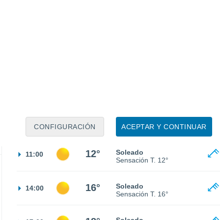
6°
Cielo despejado
02:00
Sensación T.
6°
5°
Cielo despejado
05:00
Sensación T.
4°
5°
Soleado
08:00
Sensación T.
2°
CONFIGURACIÓN
ACEPTAR Y CONTINUAR
12°
Soleado
11:00
Sensación T.
12°
16°
Soleado
14:00
Sensación T.
16°