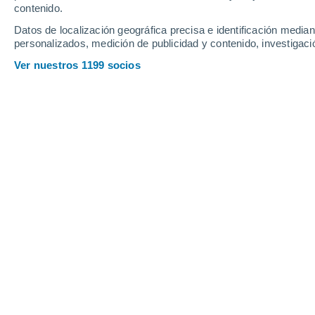
Miércoles
5
Jueves
6
contenido.
Datos de localización geográfica precisa e identificación mediant
personalizados, medición de publicidad y contenido, investigació
Ver nuestros 1199 socios
La previsión del tiempo por horas en
MIÉRCOLES, 05 DE AGOSTO
2 Alertas ahora
Riesgo Moderado
La mayor parte del día
Nubes y claros
Salida del sol a las
08:10
Puesta del sol a las
18:52
Primera luz a las
07:45
Última luz a las
19:18