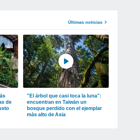
Últimas noticias
más
"El árbol que casi toca la luna":
as de
encuentran en Taiwán un
usto
bosque perdido con el ejemplar
más alto de Asia