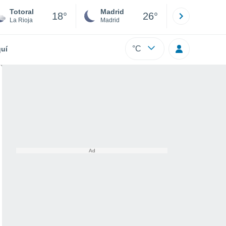
Totoral
Madrid
Barcelona
18°
26°
La Rioja
Madrid
Barcelona
°C
uí