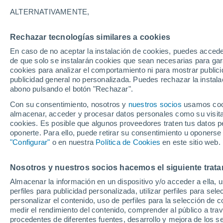
Gráfica del tiempo por horas en T
ALTERNATIVAMENTE,
SÍMBOLO
TEMPERATURA
Rechazar tecnologías similares a cookies
En caso de no aceptar la instalación de cookies, puedes acced
00
03
06
09
12
15
18
21
00
03
06
09
de que solo se instalarán cookies que sean necesarias para garan
cookies para analizar el comportamiento ni para mostrar publici
publicidad general no personalizada. Puedes rechazar la instala
abono pulsando el botón "Rechazar".
23°
23°
Con su consentimiento, nosotros y
nuestros socios
usamos cooki
20°
almacenar, acceder y procesar datos personales como su visita e
19°
18°
cookies. Es posible que algunos proveedores traten tus datos pe
17°
17°
17°
15°
15°
oponerte. Para ello, puede retirar su consentimiento u oponerse
15°
"Configurar"
o en nuestra
Política de Cookies
en este sitio web.
Nosotros y nuestros socios hacemos el siguiente trata
Almacenar la información en un dispositivo y/o acceder a ella, 
perfiles para publicidad personalizada, utilizar perfiles para sele
personalizar el contenido, uso de perfiles para la selección de c
medir el rendimiento del contenido, comprender al público a tra
procedentes de diferentes fuentes, desarrollo y mejora de los se