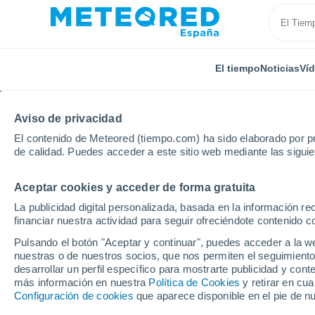
El tiempo
Noticias
Ví
Aviso de privacidad
El contenido de Meteored (tiempo.com) ha sido elaborado por pr
de calidad. Puedes acceder a este sitio web mediante las sigui
Aceptar cookies y acceder de forma gratuita
Inicio
Argentina
Provincia de La Rioja
Totoral
La publicidad digital personalizada, basada en la información r
financiar nuestra actividad para seguir ofreciéndote contenido c
El tiempo en Totoral (
Pulsando el botón "Aceptar y continuar", puedes acceder a la w
nuestras o de nuestros socios, que nos permiten el seguimiento
desarrollar un perfil específico para mostrarte publicidad y co
El Tiempo 1 - 7 días
Por horas
más información en nuestra
Política de Cookies
y retirar en cu
Configuración de cookies
que aparece disponible en el pie de n