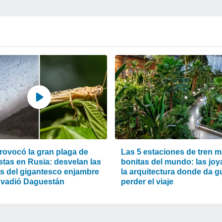
rovocó la gran plaga de
Las 5 estaciones de tren 
stas en Rusia: desvelan las
bonitas del mundo: las joy
s del gigantesco enjambre
la arquitectura donde da g
nvadió Daguestán
perder el viaje