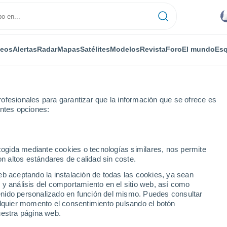
deos
Alertas
Radar
Mapas
Satélites
Modelos
Revista
Foro
El mundo
Esq
ofesionales para garantizar que la información que se ofrece es
entes opciones:
Por horas
ecogida mediante cookies o tecnologías similares, nos permite
on altos estándares de calidad sin coste.
Argentina) por horas
eb aceptando la instalación de todas las cookies, ya sean
 y análisis del comportamiento en el sitio web, así como
ntenido personalizado en función del mismo. Puedes consultar
alquier momento el consentimiento pulsando el botón
uestra página web.