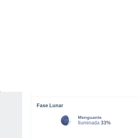
VIERNES, 07 DE AGOSTO
La mayor parte del día
Soleado
Salida del sol a las
08:09
Puesta del sol a las
18:54
Primera luz a las
07:43
Última luz a las
19:19
Fase Lunar
Menguante
Iluminada
33%