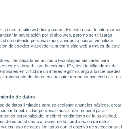
otoral
VIENTO
PRECIPITACIÓN
er a nuestro sitio web tiempo.com. En este caso, te informamos
12
15
18
21
00
03
06
09
12
15
18
21
00
tizar la navegación por el sitio web, pero no se utilizarán
dad o contenido personalizado, aunque sí podrás visualizar
ción de cookies y acceder a nuestro sitio web a través de este
es, identificadores únicos o tecnologías similares para
n este sitio web, las direcciones IP y los identificadores de
18°
18°
rsonales en virtud de un interés legítimo, algo a lo que puedes
16°
16°
16°
 al tratamiento de datos en cualquier momento haciendo clic en
14°
12°
12°
11°
8°
miento de datos:
6°
5°
5°
uso de datos limitados para seleccionar anuncios básicos, crear
ccionar la publicidad personalizada, crear un perfil para
ontenido personalizado, medir el rendimiento de la publicidad,
vés de estadísticas o a través de la combinación de datos
rvicios, uso de datos limitados con el objetivo de seleccionar el