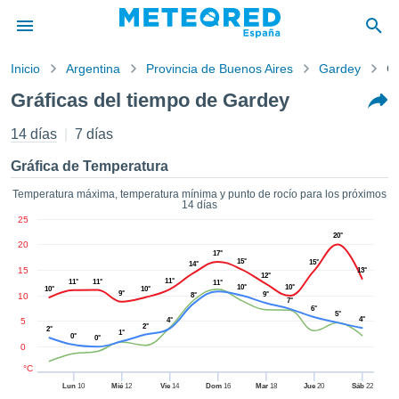
Inicio
Argentina
Provincia de Buenos Aires
Gardey
Gr
privacidad
Gráficas del tiempo de Gardey
enido de
tiempo.com)
14 días
7 días
aborado por
ales para
Gráfica de Temperatura
ar que la
ón que se
Temperatura máxima, temperatura mínima y punto de rocío para los próximos
14 días
de calidad.
25
eder a este
20°
ediante las
20
17°
 opciones:
15°
15°
14°
15
13°
12°
11°
11°
11°
11°
10°
10°
10°
10°
cookies y
9°
9°
10
8°
7°
6°
de forma
5°
4°
5
4°
uita
2°
2°
1°
0°
0°
0
dad digital
ada, basada
°C
formación
Lun
10
Mié
12
Vie
14
Dom
16
Mar
18
Jue
20
Sáb
22