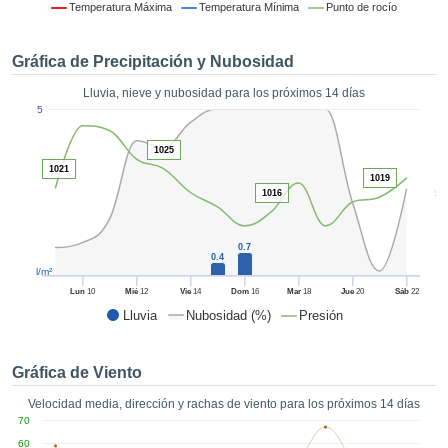
 mediante
Temperatura Máxima
Temperatura Mínima
Punto de rocío
tecnologías
nos permite
Gráfica de Precipitación y Nubosidad
r nuestra
para seguir
Lluvia, nieve y nubosidad para los próximos 14 días
e contenido
1
5
estándares
ACEPTAR
 sin coste.
Y
1025
CONTINUAR
 el botón
1021
1019
continuar",
5
1016
ceder a la
CONFIGURACIÓN
tando la
n de todas
0.7
0.4
s, ya sean
l/m²
de nuestros
Lun
10
Mié
12
Vie
14
Dom
16
Mar
18
Jue
20
Sáb
22
 que nos
Lluvia
Nubosidad (%)
Presión
ten el
 y análisis
tamiento en
Gráfica de Viento
b, así como
r un perfil
Velocidad media, dirección y rachas de viento para los próximos 14 días
ico para
70
ublicidad y
60