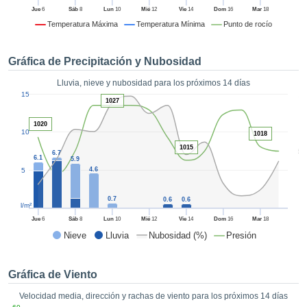
 mediante
Jue
6
Sáb
8
Lun
10
Mié
12
Vie
14
Dom
16
Mar
18
tecnologías
Temperatura Máxima
Temperatura Mínima
Punto de rocío
nos permite
r nuestra
para seguir
Gráfica de Precipitación y Nubosidad
e contenido
estándares
Lluvia, nieve y nubosidad para los próximos 14 días
ACEPTAR
1
 sin coste.
15
Y
1027
CONTINUAR
 el botón
1020
continuar",
10
1018
ceder a la
CONFIGURACIÓN
1015
5
6.7
tando la
6.1
5.9
n de todas
4.6
5
s, ya sean
de nuestros
0.7
0.6
0.6
l/m²
 que nos
ten el
Jue
6
Sáb
8
Lun
10
Mié
12
Vie
14
Dom
16
Mar
18
 y análisis
Nieve
Lluvia
Nubosidad (%)
Presión
tamiento en
b, así como
r un perfil
Gráfica de Viento
ico para
Velocidad media, dirección y rachas de viento para los próximos 14 días
ublicidad y