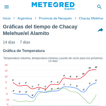
Inicio
Argentina
Provincia de Neuquén
Chacay Melehue/e
privacidad
Gráficas del tiempo de Chacay
enido de
Melehue/el Alamito
tiempo.com)
aborado por
14 días
7 días
ales para
ar que la
Gráfica de Temperatura
ón que se
de calidad.
Temperatura máxima, temperatura mínima y punto de rocío para los próximos
eder a este
14 días
ediante las
20
16°
15°
 opciones:
15
10°
9°
10
8°
8°
cookies y
5°
5°
5
3°
de forma
3°
2°
2°
2°
1°
1°
1°
0°
uita
-1°
-1°
0
-2°
-3°
-3°
-3°
-4°
-4°
-5°
-5°
dad digital
-5
-8°
ada, basada
-10
formación
°C