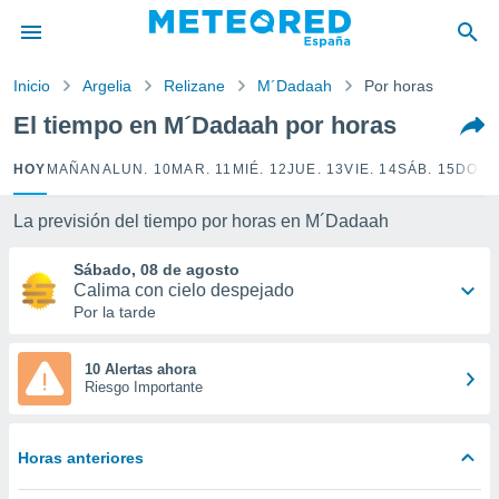
privacidad
o de
Inicio
Argelia
Relizane
M´Dadaah
Por horas
tiempo.com)
borado por
El tiempo en M´Dadaah por horas
es para
ue la
HOY
MAÑANA
LUN. 10
MAR. 11
MIÉ. 12
JUE. 13
VIE. 14
SÁB. 15
DOM.
 que se
e calidad.
eder a este
La previsión del tiempo por horas en M´Dadaah
ediante las
opciones:
Sábado, 08 de agosto
Calima con cielo despejado
ookies y
Por la tarde
e forma
10 Alertas ahora
d digital
Riesgo Importante
ada, basada
mación
ediante
Horas anteriores
ecnologías
nos permite