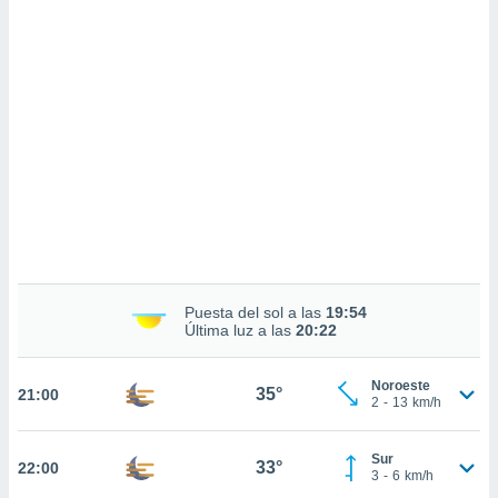
sultar más
 en nuestra
 Cookies
y
ualquier
ento
 botón
ación de
kies
 disponible
e nuestra
.
IVAMENTE,
Puesta del sol a las
19:54
Última luz a las
20:22
as
 a cookies
Noroeste
35°
21:00
 no aceptar
2
-
13
km/h
ón de
uedes
Sur
uestro sitio
33°
22:00
3
-
6
km/h
.com. En