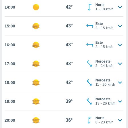
estra
Norte
42°
14:00
ara seguir
1
-
18
km/h
e contenido
stándares
ACEPTAR
sin coste.
Este
43°
15:00
Y
2
-
15
km/h
CONTINUAR
 botón
continuar",
Este
der a la
43°
16:00
CONFIGURACIÓN
2
-
15
km/h
ndo la
 de todas
, ya sean
Noroeste
43°
17:00
de nuestros
2
-
14
km/h
 nos
Noroeste
 y análisis
42°
18:00
11
-
20
km/h
tamiento en
b, así como
un perfil
Noroeste
39°
19:00
para
13
-
26
km/h
ublicidad y
Norte
do en
36°
20:00
8
-
23
km/h
 mismo.