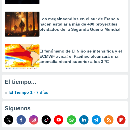
 la
da, crear un
Los megaincendios en el sur de Francia
personalizar
hacen estallar a más de 400 proyectiles
o, uso de
olvidados de la Segunda Guerra Mundial
a la
e contenido
do, medir el
 de la
El fenómeno de El Niño se intensifica y el
medir el
ECMWF avisa: el Pacífico alcanzará una
 del
anomalía récord superior a los 3 ºC
 comprender
 través de
s o a través
nación de
El tiempo...
edentes de
fuentes,
El Tiempo 1 - 7 días
y mejora de
os, uso de
Síguenos
ados con el
 seleccionar
o.
calización