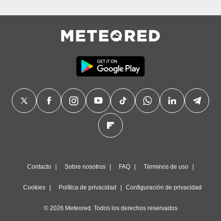
precisa e
ión mediante
, publicidad
dos,
 publicidad
,
ón de
 desarrollo
s.
tros 1199
ios
Contacto
Sobre nosotros
FAQ
Términos de uso
Cookies
Política de privacidad
Configuración de privacidad
© 2026 Meteored. Todos los derechos reservados