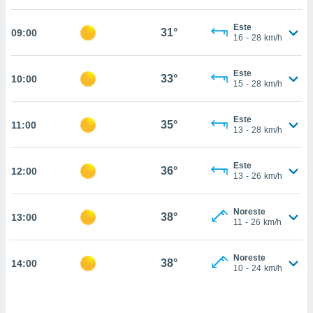
estra
ara seguir
Este
e contenido
31°
09:00
16
-
28
km/h
stándares
ACEPTAR
sin coste.
Y
Este
CONTINUAR
33°
10:00
 botón
15
-
28
km/h
continuar",
der a la
CONFIGURACIÓN
ndo la
Este
35°
11:00
13
-
28
km/h
 de todas
, ya sean
de nuestros
Este
36°
12:00
 nos
13
-
26
km/h
 y análisis
tamiento en
Noreste
38°
13:00
11
-
26
km/h
b, así como
un perfil
para
Noreste
38°
14:00
ublicidad y
10
-
24
km/h
do en
 mismo.