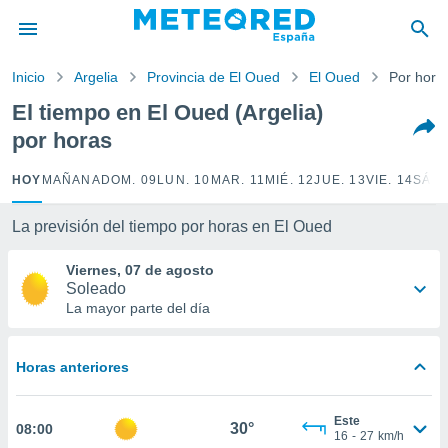
privacidad
o de
Inicio
Argelia
Provincia de El Oued
El Oued
Por hora
tiempo.com)
borado por
El tiempo en El Oued (Argelia)
es para
por horas
ue la
 que se
e calidad.
HOY
MAÑANA
DOM. 09
LUN. 10
MAR. 11
MIÉ. 12
JUE. 13
VIE. 14
SÁB.
eder a este
ediante las
La previsión del tiempo por horas en El Oued
opciones:
Viernes, 07 de agosto
ookies y
Soleado
e forma
La mayor parte del día
d digital
ada, basada
Horas anteriores
mación
ediante
ecnologías
Este
30°
08:00
nos permite
16
-
27
km/h