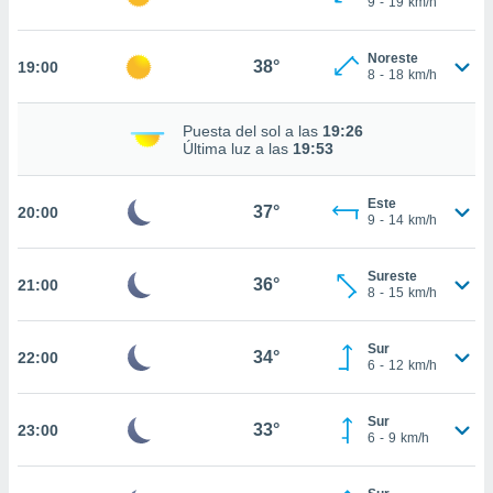
9
-
19
km/h
te
 de que
talarán
Noreste
38°
19:00
e sean
8
-
18
km/h
para
a
Puesta del sol a las
19:26
por el sitio
Última luz a las
19:53
o se
cookies para
Este
37°
20:00
nto ni para
9
-
14
km/h
licidad o
Sureste
ado, aunque
36°
21:00
8
-
15
km/h
sualizar
general no
ada. Puedes
Sur
34°
22:00
 instalación
6
-
12
km/h
y acceder a
io web a
Sur
ste abono
33°
23:00
6
-
9
km/h
 botón
.