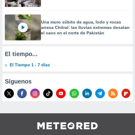
precisa e
ión mediante
, publicidad
Una muro súbito de agua, lodo y rocas
arrasa Chitral: las lluvias extremas desatan
dos,
el caos en el norte de Pakistán
 publicidad
,
ón de
El tiempo...
 desarrollo
s.
El Tiempo 1 - 7 días
tros 1199
ios
Síguenos