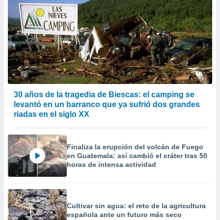
 la
da, crear un
personalizar
o, uso de
a la
e contenido
do, medir el
 de la
medir el
30 años de la tragedia de Biescas: el camping se
 del
levantó en un barranco que ya sufrió dos grandes
 comprender
riadas en el siglo XX
 través de
s o a través
nación de
edentes de
Finaliza la erupción del volcán de Fuego
fuentes,
en Guatemala: así cambió el cráter tras 50
horas de intensa actividad
y mejora de
os, uso de
ados con el
 seleccionar
o.
Cultivar sin agua: el reto de la agricultura
española ante un futuro más seco
calización