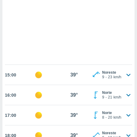
sultar más
 en nuestra
 Cookies
y
ualquier
ento
 botón
ación de
kies
 disponible
e nuestra
.
Noreste
39°
15:00
9
-
23
km/h
IVAMENTE,
Norte
39°
16:00
as
9
-
21
km/h
 a cookies
 no aceptar
Norte
39°
17:00
ón de
8
-
20
km/h
uedes
uestro sitio
.com. En
Noreste
39°
18:00