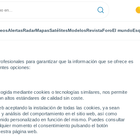
deos
Alertas
Radar
Mapas
Satélites
Modelos
Revista
Foro
El mundo
Esq
ofesionales para garantizar que la información que se ofrece es
entes opciones:
ecogida mediante cookies o tecnologías similares, nos permite
on altos estándares de calidad sin coste.
à De Lòria por horas
eb aceptando la instalación de todas las cookies, ya sean
 y análisis del comportamiento en el sitio web, así como
ntenido personalizado en función del mismo. Puedes consultar
alquier momento el consentimiento pulsando el botón
uestra página web.