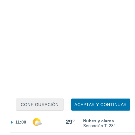
Sensación T.
21°
21°
Nubes y claros
02:00
Sensación T.
21°
19°
Cielo despejado
05:00
Sensación T.
19°
21°
Soleado
08:00
CONFIGURACIÓN
ACEPTAR Y CONTINUAR
Sensación T.
21°
29°
Nubes y claros
11:00
Sensación T.
28°