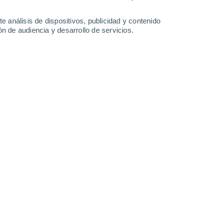
Martes
11
e análisis de dispositivos, publicidad y contenido
n de audiencia y desarrollo de servicios.
 Sant Julià De Lòria
21°
Cielo despejado
02:00
Sensación T.
21°
21°
Cielo despejado
05:00
Sensación T.
21°
22°
Soleado
08:00
Sensación T.
22°
28°
Soleado
11:00
Sensación T.
27°
30%