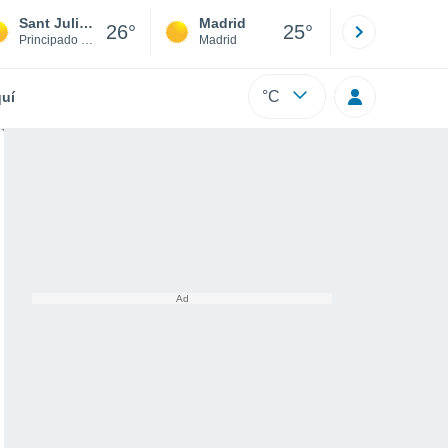
Sant Julià de Lòria
Madrid
Barcelona
26°
25°
Principado de Andorra
Madrid
Barcelona
°C
uí