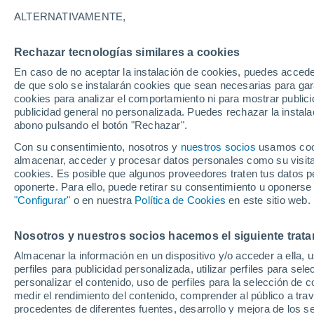
Gráfica del tiempo por horas en S
ALTERNATIVAMENTE,
SÍMBOLO
TEMPERATURA
Rechazar tecnologías similares a cookies
En caso de no aceptar la instalación de cookies, puedes acced
00
03
06
09
12
15
18
21
00
03
06
09
de que solo se instalarán cookies que sean necesarias para garan
cookies para analizar el comportamiento ni para mostrar publici
publicidad general no personalizada. Puedes rechazar la instala
abono pulsando el botón "Rechazar".
Con su consentimiento, nosotros y
nuestros socios
usamos cooki
31°
almacenar, acceder y procesar datos personales como su visita e
cookies. Es posible que algunos proveedores traten tus datos pe
28°
28°
oponerte. Para ello, puede retirar su consentimiento u oponerse
26°
"Configurar"
o en nuestra
Política de Cookies
en este sitio web.
22°
22°
21°
21°
21°
Nosotros y nuestros socios hacemos el siguiente trata
20°
20°
Almacenar la información en un dispositivo y/o acceder a ella, 
perfiles para publicidad personalizada, utilizar perfiles para sele
personalizar el contenido, uso de perfiles para la selección de c
1.2
medir el rendimiento del contenido, comprender al público a tra
0.4
0.2
procedentes de diferentes fuentes, desarrollo y mejora de los se