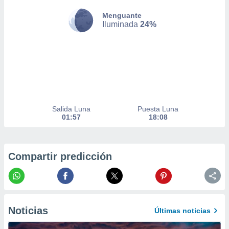
er momento
Menguante
ic en
Iluminada
24%
o en
 Cookies
en
eb.
y
socios
el
Salida Luna
Puesta Luna
to de
01:57
18:08
la
 en un
Compartir predicción
 y/o acceder
 de datos
ara
 anuncios
ar perfiles
idad
Noticias
Últimas noticias
a, utilizar
a