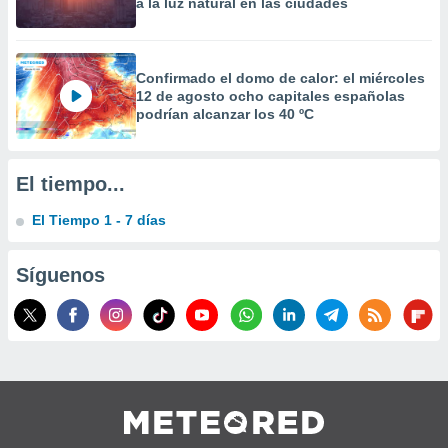
a la luz natural en las ciudades
precisa e
ión mediante
, publicidad
Confirmado el domo de calor: el miércoles
12 de agosto ocho capitales españolas
dos,
podrían alcanzar los 40 ºC
 publicidad
,
ón de
El tiempo...
 desarrollo
s.
El Tiempo 1 - 7 días
tros 1199
ios
Síguenos