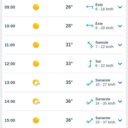
estra
Este
26°
09:00
ara seguir
8
-
18
km/h
e contenido
stándares
ACEPTAR
sin coste.
Este
28°
10:00
Y
8
-
20
km/h
CONTINUAR
 botón
continuar",
Sureste
der a la
31°
11:00
CONFIGURACIÓN
7
-
22
km/h
ndo la
 de todas
, ya sean
Sur
33°
12:00
de nuestros
6
-
22
km/h
 nos
Suroeste
 y análisis
35°
13:00
10
-
27
km/h
tamiento en
b, así como
un perfil
Suroeste
36°
14:00
para
14
-
35
km/h
ublicidad y
Suroeste
do en
36°
15:00
16
-
37
km/h
 mismo.