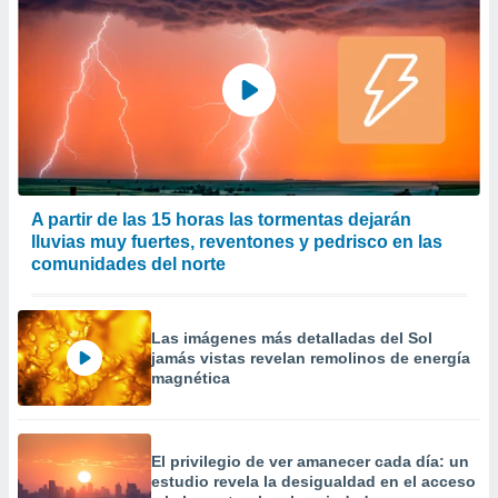
 la
da, crear un
personalizar
o, uso de
a la
e contenido
do, medir el
 de la
medir el
A partir de las 15 horas las tormentas dejarán
 del
lluvias muy fuertes, reventones y pedrisco en las
 comprender
comunidades del norte
 través de
s o a través
nación de
edentes de
Las imágenes más detalladas del Sol
fuentes,
jamás vistas revelan remolinos de energía
y mejora de
magnética
os, uso de
ados con el
 seleccionar
o.
El privilegio de ver amanecer cada día: un
estudio revela la desigualdad en el acceso
calización