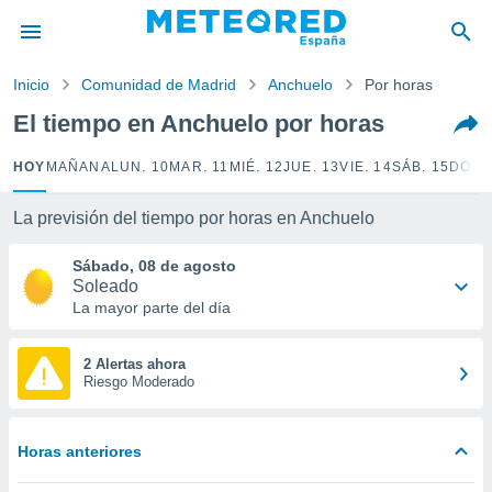
privacidad
o de
Inicio
Comunidad de Madrid
Anchuelo
Por horas
tiempo.com)
borado por
El tiempo en Anchuelo por horas
es para
ue la
HOY
MAÑANA
LUN. 10
MAR. 11
MIÉ. 12
JUE. 13
VIE. 14
SÁB. 15
DOM.
 que se
e calidad.
eder a este
La previsión del tiempo por horas en Anchuelo
ediante las
opciones:
Sábado, 08 de agosto
Soleado
ookies y
La mayor parte del día
e forma
2 Alertas ahora
d digital
Riesgo Moderado
ada, basada
mación
ediante
Horas anteriores
ecnologías
nos permite