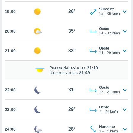
te
 de que
Suroeste
36°
19:00
talarán
15
-
36
km/h
e sean
para
Oeste
a
35°
20:00
14
-
32
km/h
por el sitio
o se
cookies para
Oeste
33°
21:00
14
-
29
km/h
nto ni para
licidad o
Puesta del sol a las
21:19
Última luz a las
21:49
ado, aunque
sualizar
general no
Oeste
31°
22:00
ada. Puedes
12
-
27
km/h
 instalación
y acceder a
Oeste
io web a
29°
23:00
7
-
24
km/h
ste abono
 botón
.
Noroeste
28°
24:00
3
-
14
km/h