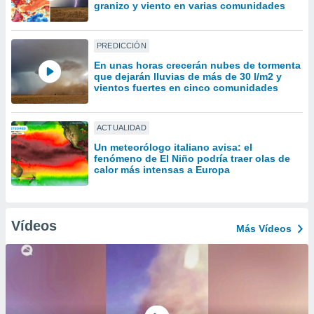
uedes
granizo y viento en varias comunidades
uestro sitio
.com. En
te
PREDICCIÓN
 de que
En unas horas crecerán nubes de tormenta
talarán
que dejarán lluvias de más de 30 l/m2 y
e sean
vientos fuertes en cinco comunidades
para
a
por el sitio
ACTUALIDAD
o se
Un meteorólogo italiano avisa: el
cookies para
fenómeno de El Niño podría traer olas de
calor más intensas a Europa
nto ni para
licidad o
ado, aunque
Vídeos
Más Vídeos
sualizar
general no
ada. Puedes
 instalación
y acceder a
io web a
ste abono