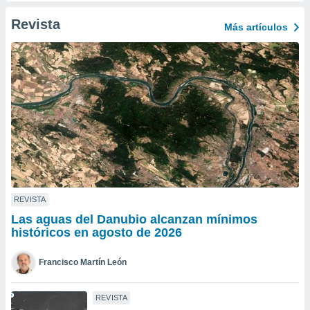
ento u
Revista
Más artículos
 de datos
er momento
ic en
o en
 Cookies
en
eb.
y
socios
el
to de
REVISTA
Las aguas del Danubio alcanzan mínimos
la
históricos en agosto de 2026
 en un
 y/o acceder
Francisco Martín León
 de datos
ara
 anuncios
REVISTA
ar perfiles