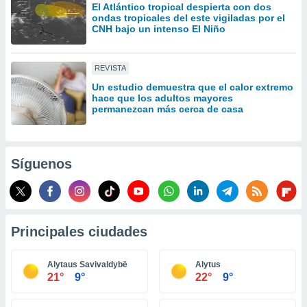
El Atlántico tropical despierta con dos
idad
ondas tropicales del este vigiladas por el
a, utilizar
CNH bajo un intenso El Niño
a
 la
REVISTA
da, crear un
personalizar
Un estudio demuestra que el calor extremo
hace que los adultos mayores
o, uso de
permanezcan más cerca de casa
a la
e contenido
do, medir el
 de la
Síguenos
medir el
 del
 comprender
 través de
s o a través
Principales ciudades
nación de
edentes de
fuentes,
Alytaus Savivaldybë
Alytus
y mejora de
21°
9°
22°
9°
os, uso de
ados con el