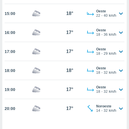
estra
ara seguir
Oeste
e contenido
18°
15:00
22
-
40
km/h
stándares
ACEPTAR
sin coste.
Y
Oeste
CONTINUAR
17°
16:00
 botón
18
-
36
km/h
continuar",
der a la
CONFIGURACIÓN
ndo la
Oeste
17°
17:00
18
-
29
km/h
 de todas
, ya sean
de nuestros
Oeste
18°
18:00
 nos
18
-
32
km/h
 y análisis
tamiento en
Oeste
17°
19:00
18
-
32
km/h
b, así como
un perfil
para
Noroeste
17°
20:00
ublicidad y
14
-
32
km/h
do en
 mismo.