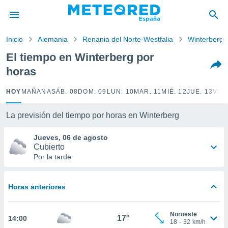
privacidad
o de
Inicio
Alemania
Renania del Norte-Westfalia
Winterberg
tiempo.com)
borado por
El tiempo en Winterberg por
es para
horas
ue la
 que se
e calidad.
HOY
MAÑANA
SÁB. 08
DOM. 09
LUN. 10
MAR. 11
MIÉ. 12
JUE. 13
VIE.
eder a este
ediante las
La previsión del tiempo por horas en Winterberg
opciones:
Jueves, 06 de agosto
ookies y
Cubierto
e forma
Por la tarde
d digital
ada, basada
Horas anteriores
mación
ediante
ecnologías
Noroeste
17°
14:00
nos permite
18
-
32
km/h