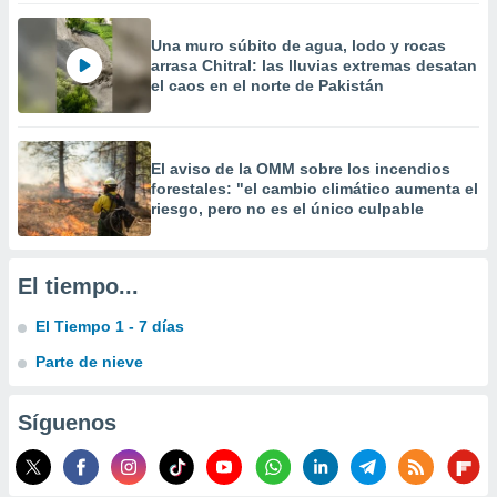
 la
Una muro súbito de agua, lodo y rocas
da, crear un
arrasa Chitral: las lluvias extremas desatan
personalizar
el caos en el norte de Pakistán
o, uso de
a la
e contenido
do, medir el
El aviso de la OMM sobre los incendios
 de la
forestales: "el cambio climático aumenta el
medir el
riesgo, pero no es el único culpable
 del
 comprender
 través de
El tiempo...
s o a través
nación de
El Tiempo 1 - 7 días
edentes de
fuentes,
Parte de nieve
y mejora de
os, uso de
ados con el
Síguenos
 seleccionar
o.
calización