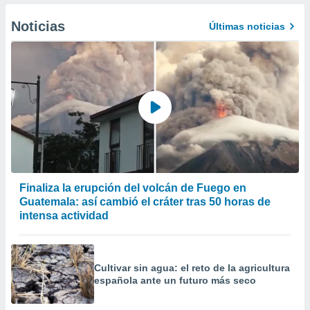
er momento
ic en
Noticias
Últimas noticias
o en
 Cookies
en
eb.
y
socios
el
to de
la
Finaliza la erupción del volcán de Fuego en
 en un
Guatemala: así cambió el cráter tras 50 horas de
 y/o acceder
intensa actividad
 de datos
ara
 anuncios
ar perfiles
Cultivar sin agua: el reto de la agricultura
idad
española ante un futuro más seco
a, utilizar
a