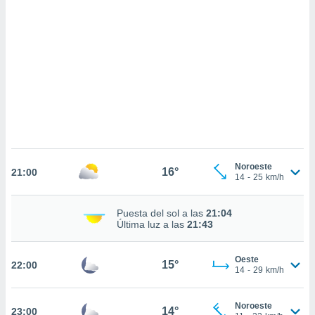
sultar más
 en nuestra
 Cookies
y
ualquier
ento
 botón
ación de
kies
 disponible
e nuestra
.
Noroeste
16°
21:00
14
-
25
km/h
IVAMENTE,
Puesta del sol a las
21:04
as
Última luz a las
21:43
 a cookies
 no aceptar
Oeste
15°
22:00
ón de
14
-
29
km/h
uedes
uestro sitio
.com. En
Noroeste
14°
23:00