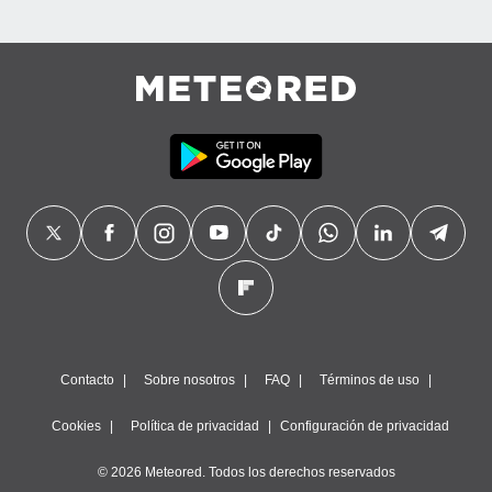
precisa e
ión mediante
, publicidad
dos,
 publicidad
,
ón de
 desarrollo
s.
tros 1199
ios
Contacto
Sobre nosotros
FAQ
Términos de uso
Cookies
Política de privacidad
Configuración de privacidad
© 2026 Meteored. Todos los derechos reservados