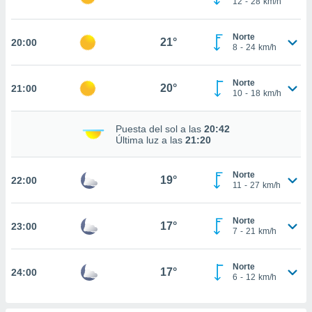
12
-
28
km/h
te
 de que
talarán
Norte
21°
20:00
e sean
8
-
24
km/h
para
a
Norte
por el sitio
20°
21:00
10
-
18
km/h
o se
cookies para
Puesta del sol a las
20:42
nto ni para
Última luz a las
21:20
licidad o
Norte
ado, aunque
19°
22:00
11
-
27
km/h
sualizar
general no
ada. Puedes
Norte
17°
23:00
 instalación
7
-
21
km/h
y acceder a
io web a
Norte
ste abono
17°
24:00
6
-
12
km/h
 botón
.