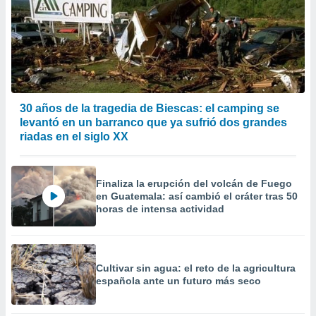
 la
da, crear un
personalizar
o, uso de
a la
e contenido
do, medir el
30 años de la tragedia de Biescas: el camping se
 de la
levantó en un barranco que ya sufrió dos grandes
medir el
riadas en el siglo XX
 del
 comprender
 través de
s o a través
Finaliza la erupción del volcán de Fuego
en Guatemala: así cambió el cráter tras 50
nación de
horas de intensa actividad
edentes de
fuentes,
y mejora de
os, uso de
ados con el
Cultivar sin agua: el reto de la agricultura
 seleccionar
española ante un futuro más seco
o.
calización