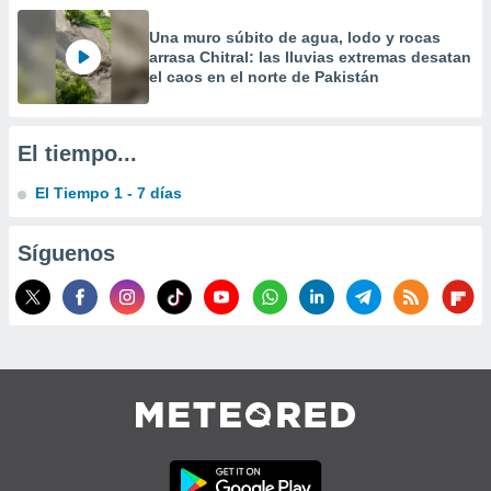
precisa e
ión mediante
Una muro súbito de agua, lodo y rocas
arrasa Chitral: las lluvias extremas desatan
el caos en el norte de Pakistán
, publicidad
dos,
 publicidad
El tiempo...
,
ón de
El Tiempo 1 - 7 días
 desarrollo
s.
Síguenos
tros 1199
ios