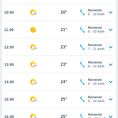
estra
ara seguir
Noroeste
e contenido
20°
10:00
6
-
20
km/h
stándares
ACEPTAR
sin coste.
Y
Noroeste
CONTINUAR
21°
11:00
 botón
6
-
20
km/h
continuar",
der a la
CONFIGURACIÓN
ndo la
Noroeste
23°
12:00
7
-
21
km/h
 de todas
, ya sean
de nuestros
Noroeste
23°
13:00
 nos
9
-
24
km/h
 y análisis
tamiento en
Noroeste
24°
14:00
9
-
24
km/h
b, así como
un perfil
para
Noroeste
25°
15:00
ublicidad y
9
-
24
km/h
do en
Noroeste
 mismo.
25°
16:00