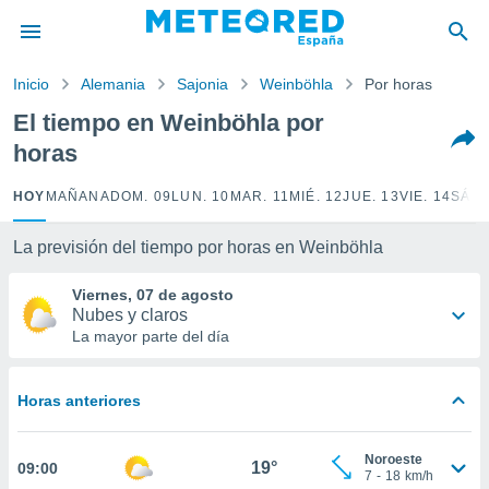
privacidad
o de
Inicio
Alemania
Sajonia
Weinböhla
Por horas
tiempo.com)
borado por
El tiempo en Weinböhla por
es para
horas
ue la
 que se
e calidad.
HOY
MAÑANA
DOM. 09
LUN. 10
MAR. 11
MIÉ. 12
JUE. 13
VIE. 14
SÁB.
eder a este
ediante las
La previsión del tiempo por horas en Weinböhla
opciones:
Viernes, 07 de agosto
ookies y
Nubes y claros
e forma
La mayor parte del día
d digital
ada, basada
Horas anteriores
mación
ediante
ecnologías
Noroeste
19°
09:00
nos permite
7
-
18
km/h