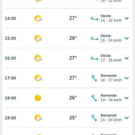
14
-
32
km/h
te
 de que
talarán
Oeste
27°
14:00
e sean
14
-
32
km/h
para
a
Oeste
por el sitio
28°
15:00
16
-
34
km/h
o se
cookies para
Oeste
27°
16:00
nto ni para
17
-
36
km/h
licidad o
Noroeste
ado, aunque
27°
17:00
18
-
37
km/h
sualizar
general no
ada. Puedes
Noroeste
26°
18:00
 instalación
18
-
36
km/h
y acceder a
io web a
Noroeste
ste abono
25°
19:00
14
-
34
km/h
 botón
.