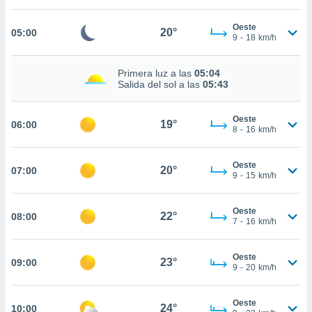
estra
ara seguir
Oeste
e contenido
20°
05:00
9
-
18
km/h
stándares
ACEPTAR
sin coste.
Y
Primera luz a las
05:04
CONTINUAR
 botón
Salida del sol a las
05:43
continuar",
der a la
CONFIGURACIÓN
ndo la
Oeste
19°
06:00
8
-
16
km/h
 de todas
, ya sean
de nuestros
Oeste
20°
07:00
 nos
9
-
15
km/h
 y análisis
tamiento en
Oeste
22°
08:00
7
-
16
km/h
b, así como
un perfil
para
Oeste
23°
09:00
ublicidad y
9
-
20
km/h
do en
Oeste
 mismo.
24°
10:00