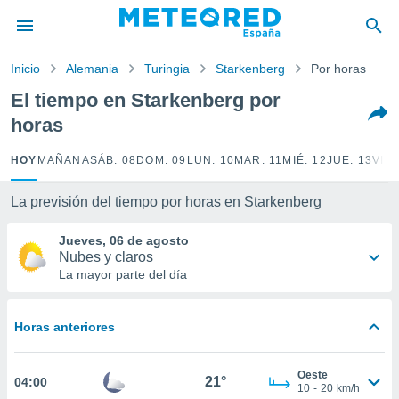
privacidad
o de
Inicio
Alemania
Turingia
Starkenberg
Por horas
tiempo.com)
borado por
El tiempo en Starkenberg por
es para
horas
ue la
 que se
e calidad.
HOY
MAÑANA
SÁB. 08
DOM. 09
LUN. 10
MAR. 11
MIÉ. 12
JUE. 13
VIE.
eder a este
ediante las
La previsión del tiempo por horas en Starkenberg
opciones:
Jueves, 06 de agosto
ookies y
Nubes y claros
e forma
La mayor parte del día
d digital
ada, basada
Horas anteriores
mación
ediante
ecnologías
Oeste
21°
04:00
nos permite
10
-
20
km/h