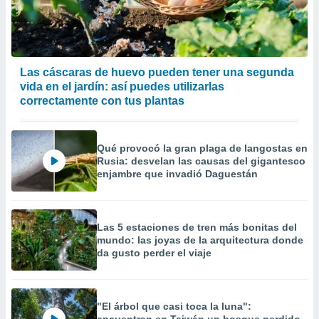
precisa e
ión mediante
, publicidad
Las cáscaras de huevo pueden tener una segunda
dos,
vida en el jardín: así puedes utilizarlas
 publicidad
correctamente con tus plantas
,
ón de
 desarrollo
s.
Qué provocó la gran plaga de langostas en
Rusia: desvelan las causas del gigantesco
tros 1199
enjambre que invadió Daguestán
ios
Las 5 estaciones de tren más bonitas del
mundo: las joyas de la arquitectura donde
da gusto perder el viaje
"El árbol que casi toca la luna":