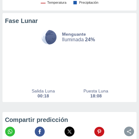
Temperatura
Precipitación
nto,
cios
Fase Lunar
kies,
ores únicos
Menguante
as similares
Iluminada
24%
nar,
rocesar
onales como
 este sitio
recciones IP
ficadores de
 posible
s
 traten tus
Salida Luna
Puesta Luna
00:18
18:08
nales en
 interés
go a lo que
nerte. Para
Compartir predicción
retirar su
ento u
 de datos