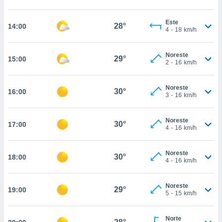
estra
ara seguir
e contenido
Este
28°
14:00
4
-
18
km/h
stándares
ACEPTAR
sin coste.
Y
CONTINUAR
Noreste
 botón
29°
15:00
2
-
16
km/h
continuar",
der a la
CONFIGURACIÓN
ndo la
Noreste
30°
16:00
 de todas
3
-
16
km/h
, ya sean
de nuestros
Noreste
 nos
30°
17:00
4
-
16
km/h
 y análisis
tamiento en
Noreste
30°
18:00
b, así como
4
-
16
km/h
un perfil
para
Noreste
ublicidad y
29°
19:00
5
-
15
km/h
do en
 mismo.
Norte