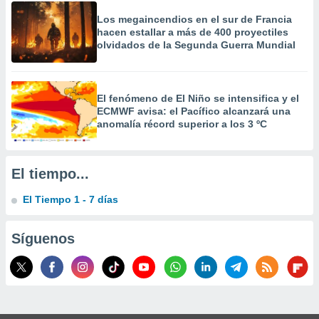
 la
Los megaincendios en el sur de Francia
hacen estallar a más de 400 proyectiles
da, crear un
olvidados de la Segunda Guerra Mundial
personalizar
o, uso de
a la
e contenido
El fenómeno de El Niño se intensifica y el
do, medir el
ECMWF avisa: el Pacífico alcanzará una
 de la
anomalía récord superior a los 3 ºC
medir el
 del
 comprender
 través de
El tiempo...
s o a través
nación de
El Tiempo 1 - 7 días
edentes de
fuentes,
Síguenos
y mejora de
os, uso de
ados con el
 seleccionar
o.
calización