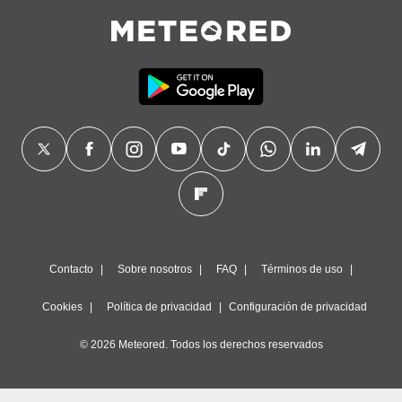
precisa e
ión mediante
, publicidad
dos,
 publicidad
,
ón de
 desarrollo
s.
tros 1199
ios
Contacto
Sobre nosotros
FAQ
Términos de uso
Cookies
Política de privacidad
Configuración de privacidad
© 2026 Meteored. Todos los derechos reservados