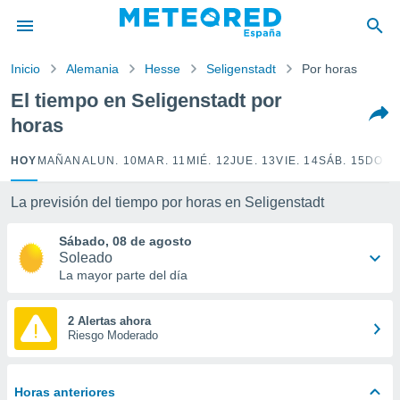
privacidad
o de
Inicio
Alemania
Hesse
Seligenstadt
Por horas
tiempo.com)
borado por
El tiempo en Seligenstadt por
es para
horas
ue la
 que se
e calidad.
HOY
MAÑANA
LUN. 10
MAR. 11
MIÉ. 12
JUE. 13
VIE. 14
SÁB. 15
DOM.
eder a este
ediante las
La previsión del tiempo por horas en Seligenstadt
opciones:
Sábado, 08 de agosto
ookies y
Soleado
e forma
La mayor parte del día
d digital
ada, basada
2 Alertas ahora
Riesgo Moderado
mación
ediante
ecnologías
nos permite
Horas anteriores