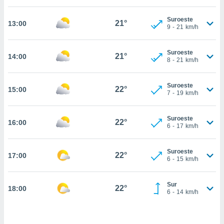
estra
ara seguir
Suroeste
e contenido
21°
13:00
9
-
21
km/h
stándares
ACEPTAR
sin coste.
Y
Suroeste
CONTINUAR
21°
14:00
 botón
8
-
21
km/h
continuar",
der a la
CONFIGURACIÓN
ndo la
Suroeste
22°
15:00
7
-
19
km/h
 de todas
, ya sean
de nuestros
Suroeste
22°
16:00
 nos
6
-
17
km/h
 y análisis
tamiento en
Suroeste
22°
17:00
6
-
15
km/h
b, así como
un perfil
para
Sur
22°
18:00
ublicidad y
6
-
14
km/h
do en
 mismo.