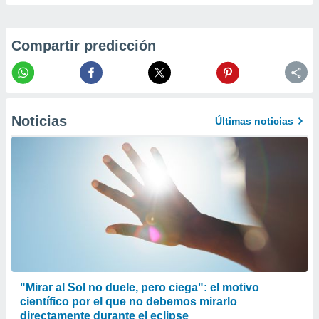
er momento
ic en
o en
Compartir predicción
 Cookies
en
eb.
y
Noticias
socios
Últimas noticias
el
to de
la
 en un
 y/o acceder
 de datos
ara
 anuncios
ar perfiles
"Mirar al Sol no duele, pero ciega": el motivo
idad
a, utilizar
científico por el que no debemos mirarlo
a
directamente durante el eclipse