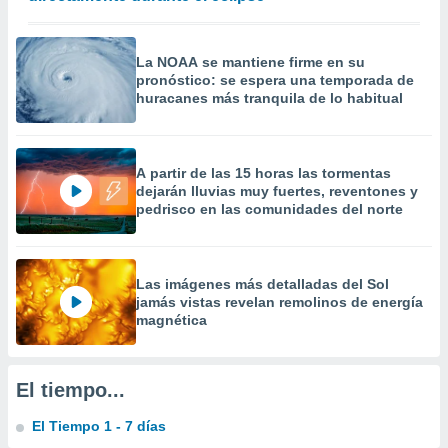
 la
da, crear un
La NOAA se mantiene firme en su
personalizar
pronóstico: se espera una temporada de
o, uso de
huracanes más tranquila de lo habitual
a la
e contenido
do, medir el
 de la
A partir de las 15 horas las tormentas
medir el
dejarán lluvias muy fuertes, reventones y
 del
pedrisco en las comunidades del norte
 comprender
 través de
s o a través
nación de
Las imágenes más detalladas del Sol
edentes de
jamás vistas revelan remolinos de energía
fuentes,
magnética
y mejora de
os, uso de
ados con el
El tiempo...
 seleccionar
o.
El Tiempo 1 - 7 días
calización