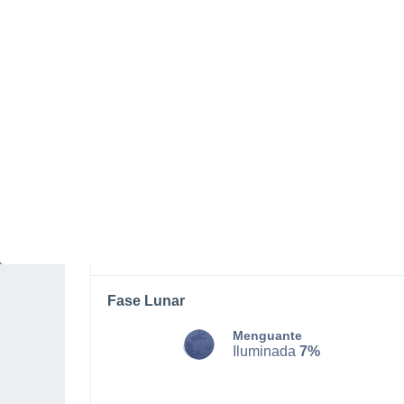
LUNES, 10 DE AGOSTO
La mayor parte del día
Nubes y claros
Salida del sol a las
05:54
Puesta del sol a las
20:46
Primera luz a las
05:16
Última luz a las
21:24
Fase Lunar
Menguante
Iluminada
7%