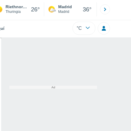
Riethnordhausen
Madrid
Barcelona
26°
36°
Thuringia
Madrid
Barcelona
°C
uí