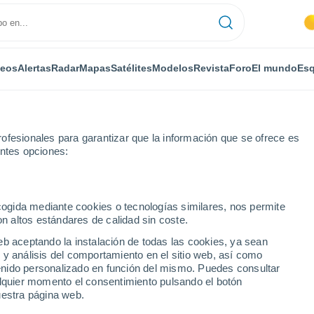
deos
Alertas
Radar
Mapas
Satélites
Modelos
Revista
Foro
El mundo
Esq
ofesionales para garantizar que la información que se ofrece es
entes opciones:
or horas
ecogida mediante cookies o tecnologías similares, nos permite
on altos estándares de calidad sin coste.
dhausen (Turingia) por
eb aceptando la instalación de todas las cookies, ya sean
 y análisis del comportamiento en el sitio web, así como
ntenido personalizado en función del mismo. Puedes consultar
alquier momento el consentimiento pulsando el botón
uestra página web.