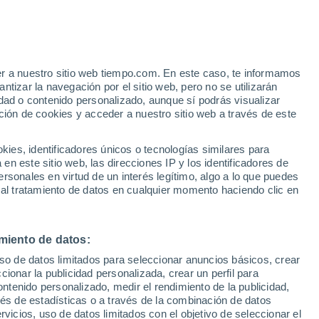
Riethnordhausen
er a nuestro sitio web tiempo.com. En este caso, te informamos
VIENTO
PRECIPITACIÓN
tizar la navegación por el sitio web, pero no se utilizarán
dad o contenido personalizado, aunque sí podrás visualizar
12
15
18
21
00
03
06
09
12
15
18
21
00
ción de cookies y acceder a nuestro sitio web a través de este
es, identificadores únicos o tecnologías similares para
34°
33°
n este sitio web, las direcciones IP y los identificadores de
32°
31°
31°
rsonales en virtud de un interés legítimo, algo a lo que puedes
30°
 al tratamiento de datos en cualquier momento haciendo clic en
27°
26°
24°
21°
21°
miento de datos:
21°
18°
uso de datos limitados para seleccionar anuncios básicos, crear
ccionar la publicidad personalizada, crear un perfil para
ontenido personalizado, medir el rendimiento de la publicidad,
vés de estadísticas o a través de la combinación de datos
rvicios, uso de datos limitados con el objetivo de seleccionar el