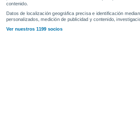
contenido.
Datos de localización geográfica precisa e identificación mediant
Sábado
8
Domingo
9
personalizados, medición de publicidad y contenido, investigació
Ver nuestros 1199 socios
La previsión del tiempo por horas 
SÁBADO, 08 DE AGOSTO
La mayor parte del día
Soleado
Salida del sol a las
05:51
Puesta del sol a las
20:50
Primera luz a las
05:13
Última luz a las
21:28
Fase Lunar