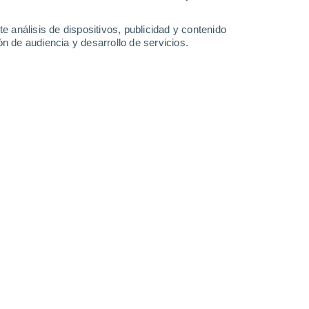
0.2
e análisis de dispositivos, publicidad y contenido
Lunes
10
n de audiencia y desarrollo de servicios.
en Riethnordhausen
15°
Cielo despejado
02:00
Sensación T.
15°
13°
Cielo despejado
05:00
Sensación T.
13°
15°
Soleado
08:00
Sensación T.
15°
21°
Soleado
11:00
Sensación T.
21°