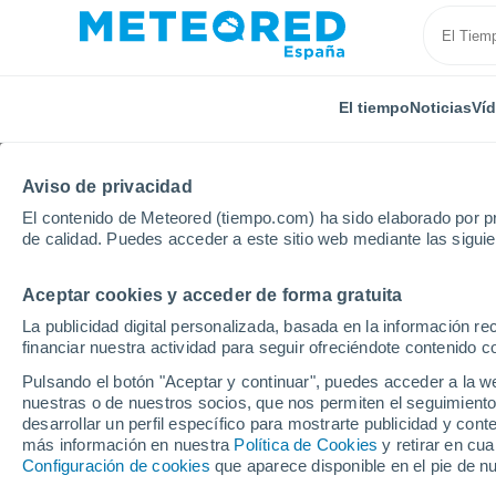
El tiempo
Noticias
Ví
Aviso de privacidad
El contenido de Meteored (tiempo.com) ha sido elaborado por pr
de calidad. Puedes acceder a este sitio web mediante las sigui
Aceptar cookies y acceder de forma gratuita
Inicio
Alemania
Turingia
Riethnordhausen
P
La publicidad digital personalizada, basada en la información r
financiar nuestra actividad para seguir ofreciéndote contenido c
El tiempo en Riethnor
Pulsando el botón "Aceptar y continuar", puedes acceder a la w
horas
nuestras o de nuestros socios, que nos permiten el seguimiento
desarrollar un perfil específico para mostrarte publicidad y co
más información en nuestra
Política de Cookies
y retirar en cu
Configuración de cookies
que aparece disponible en el pie de n
El Tiempo 1 - 7 días
Por horas