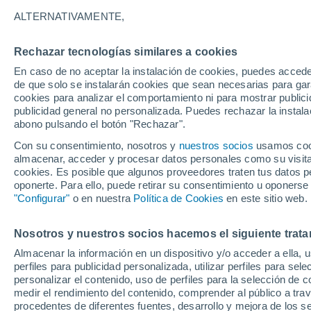
ALTERNATIVAMENTE,
Gráfica del tiempo por horas en 
Rechazar tecnologías similares a cookies
En caso de no aceptar la instalación de cookies, puedes acced
SÍMBOLO
TEMPERATURA
de que solo se instalarán cookies que sean necesarias para garan
cookies para analizar el comportamiento ni para mostrar publici
00
03
06
09
12
15
18
21
00
03
06
09
publicidad general no personalizada. Puedes rechazar la instala
abono pulsando el botón "Rechazar".
Con su consentimiento, nosotros y
nuestros socios
usamos cooki
almacenar, acceder y procesar datos personales como su visita e
cookies. Es posible que algunos proveedores traten tus datos pe
oponerte. Para ello, puede retirar su consentimiento u oponerse
"Configurar"
o en nuestra
Política de Cookies
en este sitio web.
26°
25°
24°
21°
Nosotros y nuestros socios hacemos el siguiente trata
19°
Almacenar la información en un dispositivo y/o acceder a ella, 
16°
perfiles para publicidad personalizada, utilizar perfiles para sele
16°
15°
15°
personalizar el contenido, uso de perfiles para la selección de c
13°
13°
medir el rendimiento del contenido, comprender al público a tra
procedentes de diferentes fuentes, desarrollo y mejora de los se