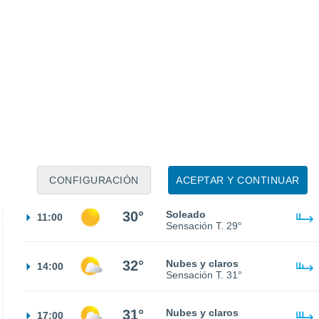
21°
Nubes y claros
02:00
Sensación T.
21°
18°
Cielo despejado
05:00
Sensación T.
18°
21°
Soleado
08:00
Sensación T.
21°
CONFIGURACIÓN
ACEPTAR Y CONTINUAR
30°
Soleado
11:00
Sensación T.
29°
32°
Nubes y claros
14:00
Sensación T.
31°
31°
Nubes y claros
17:00